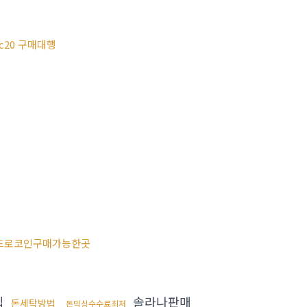
rc20 구매대행
드로코인구매가능한곳
입
솔라나판매
돈세탁방법
돈믹싱수수료최저