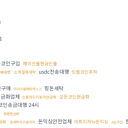
4
1
든코인구입
해외선물현금인출
usdc전송대행
빗썸코인추적
소액결제세탁
구매대행
인구매
핑돈세탁
이더리움메타마스크
현금화업체
모든코인현금화
신용카드미동의현금화
코인송금대행 24시
곳
횡령현금화
돈믹싱안전업체
아프리카tv돈믹싱
금화
돈세탁수수료최저
xrp구입