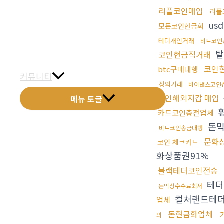
리플코인매입
금문갤러리
리플
us
모든코인현금화
전화예약
테더개인거래
비트코인
탈
코인현금직거래
금문소식
코인
btc구매대행
커뮤니티
장외거래
바이낸스코인
코인해외지갑 매입
메뉴 토글
카드코인충전업체
돈
비트코인송금대행
문화
코인 체크카드
화상품권91%
블랙테더코인전송
테더
돈믹싱수수료최저
컬쳐랜드테
업체
돈현금화업체
의