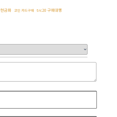
화현금화
trc20 구매대행
코인 카드구매