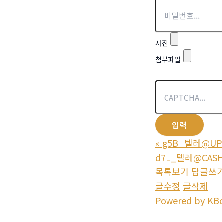
사진
첨부파일
«
g5B_텔레@U
d7L_텔레@CASH
목록보기
답글쓰
글수정
글삭제
Powered by KB