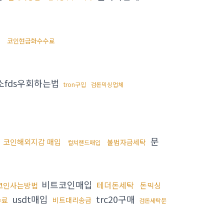
입
코인현금화수수료
fds우회하는법
tron구입
검돈믹싱업체
문
코인해외지갑 매입
불법자금세탁
컬쳐랜드매입
비트코인매입
테더돈세탁
코인사는방법
돈믹싱
usdt매입
trc20구매
수료
비트대리송금
검돈세탁문