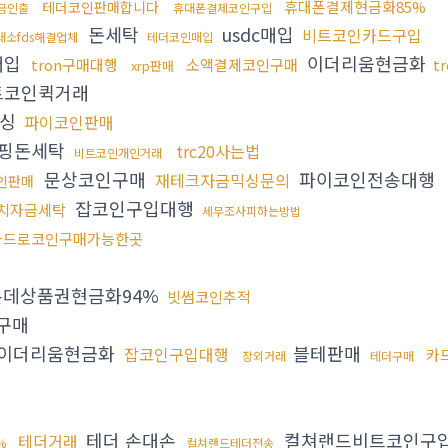
휴대폰결제현금화85%
테더코인판매합니다
금인출
휴대폰결제코인구입
돈세탁
usdc매입
비트코인카드구입
래소fds해결업체
테더코인매입
매입
이더리움현금화
tron구매대행
소액결제코인구매
t
xrp판매
트코인퀵거래
믹싱
파이코인판매
핑돈세탁
trc20사는법
비트코인개인거래
문상코인구매
파이코인전송대행
재테크자금믹싱문의
인판매
잡코인구입대행
치자금세탁
세무조사피하는방법
카드로코인구매가능한곳
데상품권현금화94%
빗썸코인추적
구매
이더리움현금화
블테판매
잡코인구입대행
카
장외거래
테더구매
테더 손대손
컬쳐랜드비트코인구
테더거래
%
컬쳐랜드테더전송