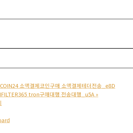
PCOIN24 소액결제코인구매 소액결제테더전송_e8D
FILTER365 tron구매대행 전송대행_u5A
»
기
oard