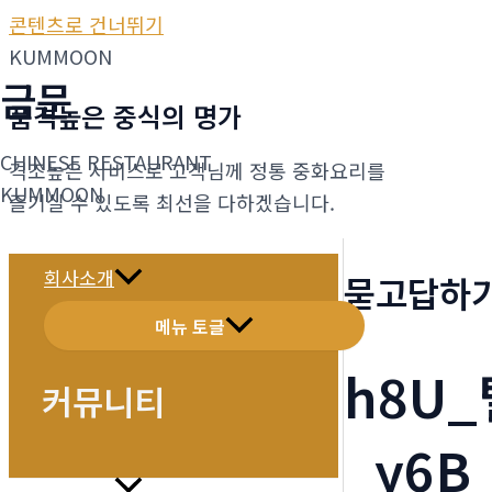
콘텐츠로 건너뛰기
KUMMOON
금문
품격높은 중식의 명가
CHINESE RESTAURANT
격조높은 서비스로 고객님께 정통 중화요리를
KUMMOON
즐기실 수 있도록 최선을 다하겠습니다.
회사소개
묻고답하
메뉴 토글
h8U
커뮤니티
_y6B
메뉴소개