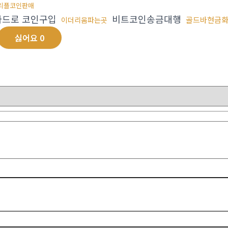
리플코인판매
드로 코인구입
비트코인송금대행
골드바현금
이더리움파는곳
싫어요
0