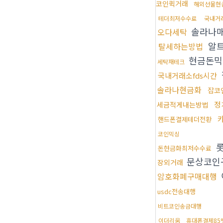
코인퀵거래
해외선물현
테더최저수수료
국내거
솔라나
오다세탁
알
탈세하는방법
현금돈
세탁재테크
국내거래소fds시간
솔라나현금화
잡코
정
세금적게내는방법
핸드폰결제테더전환
코인믹싱
롯
돈현금화최저수수료
문상코인
장외거래
암호화폐구매대행
usdc전송대행
비트코인송금대행
이더리움
휴대폰결제85