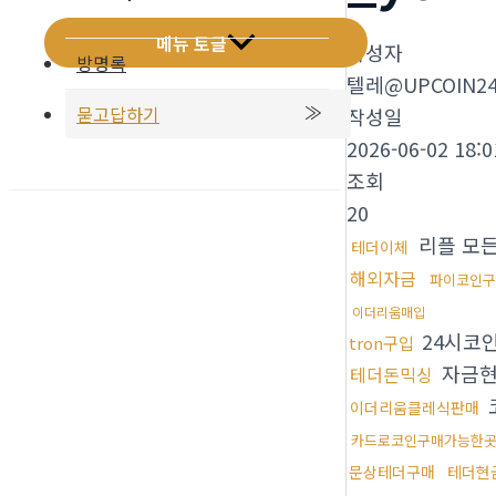
메뉴 토글
작성자
방명록
텔레@UPCOIN2
묻고답하기
작성일
2026-06-02 18:0
조회
20
리플 모
테더이체
해외자금
파이코인
이더리움매입
24시코
tron구입
자금
테더돈믹싱
이더리움클레식판매
카드로코인구매가능한
문상테더구매
테더현