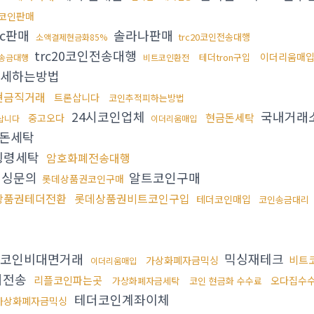
코인판매
dc판매
솔라나판매
trc20코인전송대행
소액결제현금화85%
trc20코인전송대행
이더리움매
테더tron구입
송금대행
비트코인환전
세하는방법
현금직거래
트론삽니다
코인추적피하는방법
24시코인업체
국내거래소
현금돈세탁
중고오다
삽니다
이더리움매입
돈세탁
횡령세탁
암호화폐전송대행
믹싱문의
알트코인구매
롯데상품권코인구매
상품권테더전환
롯데상품권비트코인구입
테더코인매입
코인송금대리
코인비대면거래
믹싱재테크
비트
가상화폐자금믹싱
이더리움매입
더전송
리플코인파는곳
오다집수
가상화폐자금세탁
코인 현금화 수수료
테더코인계좌이체
가상화폐자금믹싱