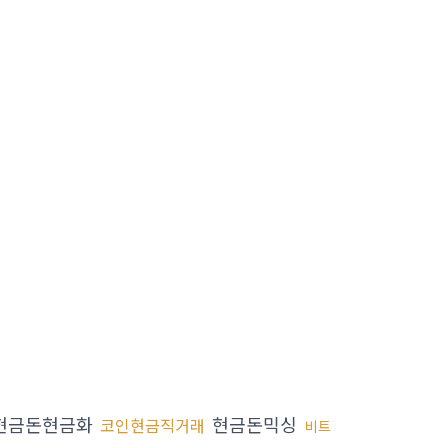
현금돈현금화
현금돈믹싱
코인현금직거래
비트