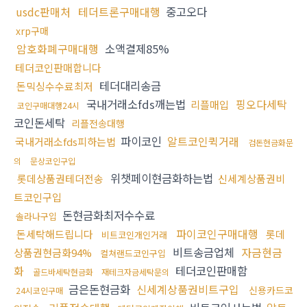
usdc판매처
테더트론구매대행
중고오다
xrp구매
암호화폐구매대행
소액결제85%
테더코인판매합니다
테더대리송금
돈믹싱수수료최저
국내거래소fds깨는법
핑오다세탁
리플매입
코인구매대행24시
코인돈세탁
리플전송대행
파이코인
알트코인퀵거래
국내거래소fds피하는법
검돈현금화문
의
문상코인구입
위챗페이현금화하는법
롯데상품권테더전송
신세계상품권비
트코인구입
돈현금화최저수수료
솔라나구입
파이코인구매대행
돈세탁해드립니다
롯데
비트코인개인거래
비트송금업체
자금현금
상품권현금화94%
컬쳐랜드코인구입
화
테더코인판매함
골드바세탁현금화
재테크자금세탁문의
금은돈현금화
신세계상품권비트구입
신용카드코
24시코인구매