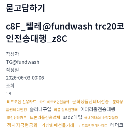
묻고답하기
c8F_텔레@fundwash trc20코
인전송대행_z8C
작성자
TG@fundwash
작성일
2026-06-03 00:06
조회
18
문화상품권테더전송
비트코인 신용카드
문화상
카드 비트코인현금화
솔라나구입
이더리움전송대행
품권테더전환
리플 잡코인판매
usdc매입
트론리플전송업체
코인신용카드
국내거래소fds막혔을때
정치자금현금화
테더코
가상화폐선물거래
비트코인판매사이트