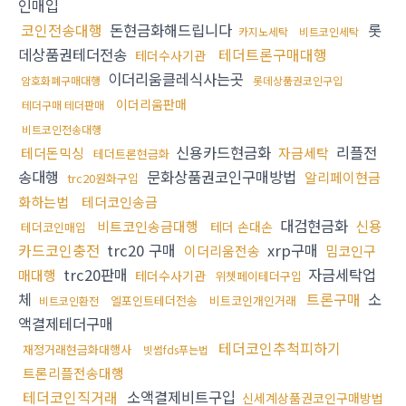
인매입
코인전송대행
돈현금화해드립니다
롯
카지노세탁
비트코인세탁
데상품권테더전송
테더트론구매대행
테더수사기관
이더리움클레식사는곳
암호화폐구매대행
롯데상품권코인구입
이더리움판매
테더구매 테더판매
비트코인전송대행
신용카드현금화
리플전
테더돈믹싱
자금세탁
테더트론현금화
송대행
문화상품권코인구매방법
알리페이현금
trc20원화구입
화하는법
테더코인송금
대검현금화
신용
비트코인송금대행
테더 손대손
테더코인매입
카드코인충전
trc20 구매
xrp구매
이더리움전송
밈코인구
trc20판매
자금세탁업
매대행
테더수사기관
위쳇페이테더구입
체
트론구매
소
엘포인트테더전송
비트코인개인거래
비트코인환전
액결제테더구매
테더코인추척피하기
재정거래현금화대행사
빗썸fds푸는법
트론리플전송대행
테더코인직거래
소액결제비트구입
신세계상품권코인구매방법