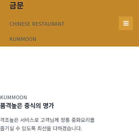
금문
콘
텐
츠
CHINESE RESTAURANT
Mai
로
건
KUMMOON
Men
너
뛰
기
KUMMOON
품격높은 중식의 명가
격조높은 서비스로 고객님께 정통 중화요리를
즐기실 수 있도록 최선을 다하겠습니다.