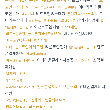
리플전송대행
비트코인사는법
알트
인전송
테더코인계좌이체
코인퀵거래
이더리움 리플
이더리움리플코인구매
테더코인판매
코인구매
비트코인송금대행
이
돈현금화수수료최저
테더거래
더리움삽니다
장외거래업체
휴
btc현금화
국내거래소fds뚫어주는곳
바이낸스구입대행
usdt매입
대폰결제코인구입
바이낸스전송대행
비트코인환전
핸드폰결제현금화85%
비트코인현금화
테더거래
코인이체구입
리플코인판매
핸드
테더매입
핸드폰결제코인구매
폰결제85%
자금현금화문의
이더리움클레식사는곳
소액결
비트코인판매사이트
테더현금화
제매입
탈세하는방법
테더대리송금
핸드폰결제비트코인구입
휴대폰결제테더
국내거래소fds송금시간
전환
신용카드현금화수수료
모든코인구입가능
장외거래업체
비트코인카드구입