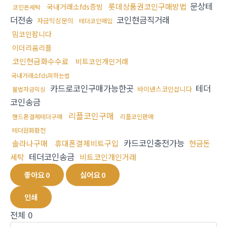
문상테
롯데상품권코인구매방법
국내거래소fds증빙
코인돈세탁
더전송
코인현금직거래
자금믹싱문의
테더코인매입
밈코인팝니다
이더리움리플
코인현금화수수료
비트코인개인거래
국내거래소fds피하는법
카드로코인구매가능한곳
테더
바이낸스코인삽니다
불법자금믹싱
코인송금
리플코인구매
핸드폰결제테더구매
리플코인판매
테더원화환전
카드코인충전가능
솔라나구매
휴대폰결제비트구입
현금돈
테더코인송금
세탁
비트코인개인거래
좋아요
0
싫어요
0
인쇄
전체
0