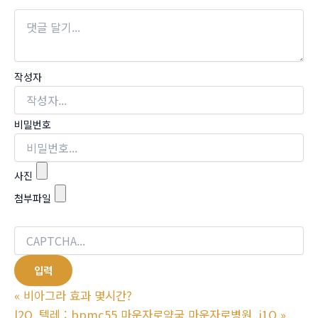
작성자
비밀번호
사진
첨부파일
«
비아그라 효과 몇시간?
l2O_텔레 : bpmc55 마운자로약국 마운자로병원_i1O
»