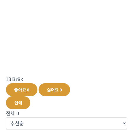
13l3r8k
좋아요
0
싫어요
0
인쇄
전체
0