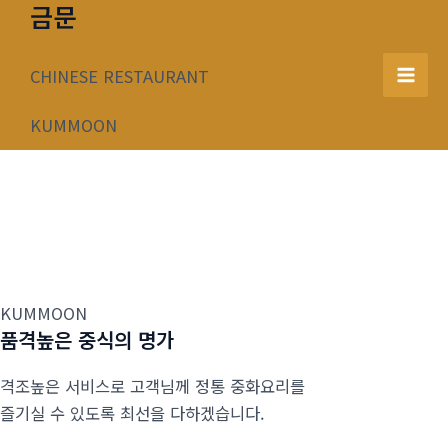
금문
콘
텐
츠
CHINESE RESTAURANT
Mai
로
건
KUMMOON
Men
너
뛰
기
KUMMOON
품격높은 중식의 명가
격조높은 서비스로 고객님께 정통 중화요리를
즐기실 수 있도록 최선을 다하겠습니다.