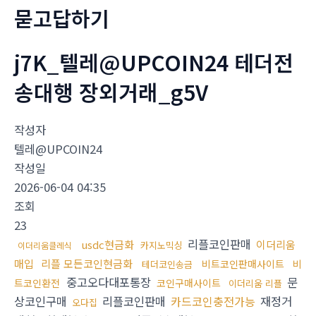
묻고답하기
j7K_텔레@UPCOIN24 테더전
송대행 장외거래_g5V
작성자
텔레@UPCOIN24
작성일
2026-06-04 04:35
조회
23
리플코인판매
usdc현금화
이더리움
카지노믹싱
이더리움클레식
매입
리플 모든코인현금화
비트코인판매사이트
비
테더코인송금
중고오다대포통장
문
트코인환전
코인구매사이트
이더리움 리플
상코인구매
리플코인판매
카드코인충전가능
재정거
오다집