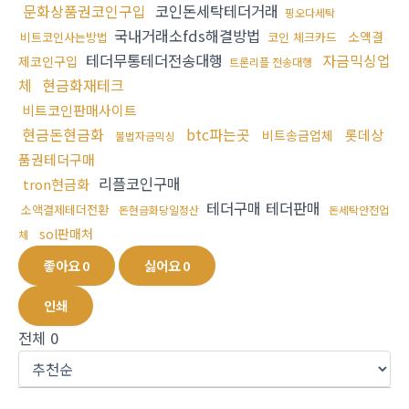
문화상품권코인구입
코인돈세탁테더거래
핑오다세탁
국내거래소fds해결방법
소액결
비트코인사는방법
코인 체크카드
테더무통테더전송대행
자금믹싱업
제코인구입
트론리플 전송대행
체
현금화재테크
비트코인판매사이트
현금돈현금화
btc파는곳
롯데상
비트송금업체
불법자금믹싱
품권테더구매
리플코인구매
tron현금화
테더구매 테더판매
소액결제테더전환
돈현금화당일정산
돈세탁안전업
sol판매처
체
좋아요
0
싫어요
0
인쇄
전체
0