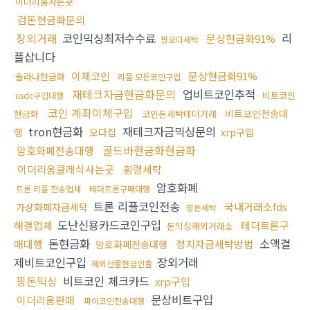
이더리움사는곳
검돈현금화문의
장외거래
코인믹싱최저수수료
리
문상현금화91%
핑오다세탁
플삽니다
이체코인
문상현금화91%
솔라나현금화
리플 모든코인구입
재테크자금현금화문의
업비트코인추적
비트코인
usdc구입대행
코인 계좌이체구입
비트코인전송대
현금화
코인돈세탁테더거래
tron현금화
재테크자금믹싱문의
행
오다집
xrp구입
골드바현금화현금화
암호화폐전송대행
이더리움클레식사는곳
횡령세탁
암호화폐
트론 리플 전송업체
테더트론구매대행
트론 리플코인전송
국내거래소fds
가상화폐자금세탁
핑돈세탁
도난신용카드코인구입
해결업체
테더트론구
돈믹싱해외거래소
돈현금화
소액결
매대행
정치자금세탁방법
암호화폐전송대행
제비트코인구입
장외거래
해외선물현금인출
핑돈믹싱
비트코인 체크카드
xrp구입
문상비트구입
이더리움판매
파이코인전송대행