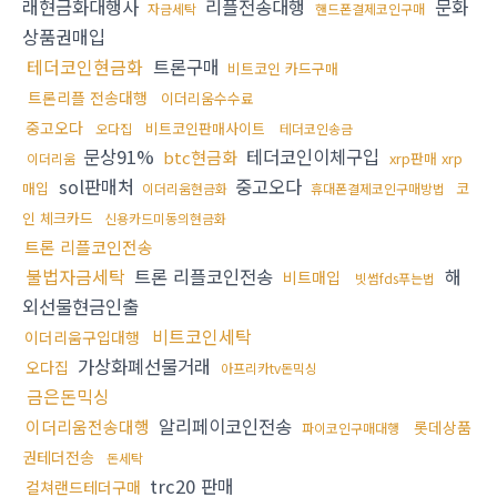
래현금화대행사
리플전송대행
문화
자금세탁
핸드폰결제코인구매
상품권매입
테더코인현금화
트론구매
비트코인 카드구매
트론리플 전송대행
이더리움수수료
중고오다
비트코인판매사이트
오다집
테더코인송금
문상91%
테더코인이체구입
btc현금화
xrp판매 xrp
이더리움
sol판매처
중고오다
매입
코
이더리움현금화
휴대폰결제코인구매방법
인 체크카드
신용카드미동의현금화
트론 리플코인전송
불법자금세탁
트론 리플코인전송
해
비트매입
빗썸fds푸는법
외선물현금인출
비트코인세탁
이더리움구입대행
가상화폐선물거래
오다집
아프리카tv돈믹싱
금은돈믹싱
알리페이코인전송
이더리움전송대행
롯데상품
파이코인구매대행
권테더전송
돈세탁
trc20 판매
컬쳐랜드테더구매