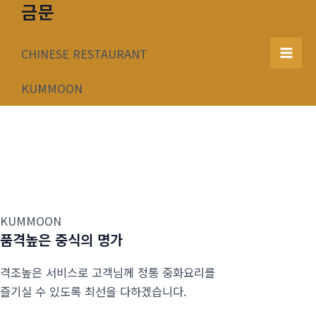
금문
콘
텐
츠
CHINESE RESTAURANT
Mai
로
건
KUMMOON
Men
너
뛰
기
KUMMOON
품격높은 중식의 명가
격조높은 서비스로 고객님께 정통 중화요리를
즐기실 수 있도록 최선을 다하겠습니다.