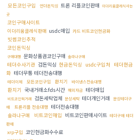
모든코인구입
트론 리플코인판매
언더돈믹싱
이더리움클레식사는
곳
코인구매사이트
usdc매입
이더리움클레식판매
카드 비트코인현금화
빗썸코인추적
코인돈믹싱
문화상품권코인구매
구매대행
솔라나구매
테더수사기관
검돈믹싱
현금돈믹싱
usdc구입처
테더현금
화
테더무통 테더전송대행
환치기
모든코인구입
테더이체
바이낸스전송대행
환치기
국내거래소fds시간
테더매입
해외자금
검돈세탁업체
테더개인거래
문상세탁
문상테더구
비트코인퀵거래
테더전송대행
트론리플 전송대행
매
비트코인매입
비트코인판매사이트
솔라나구매
테더구매 테더
판매
코인현금화수수료
xrp구입