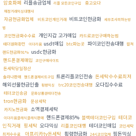
암호화폐
리플송금업체
중고오다
리플 모든코인구입
재정거래믹싱대행사
비트코인현금화
자금현금화업체
비트코인개인거래
세무조사피하는방
법
개인지갑 고가매입
코인현금화수수료
카드로코인구매하는법
usdt매입
파이코인전송대행
btc파는곳
태더원화환전
컬쳐
이더리움
usdc현금화
랜드현금화91%
핸드폰결제매입
코인구매사이트
돈세탁당일정산
트론리플코인전송
돈세탁수수료최저
솔라나판매
핸드폰결제비트구입
해외선물현금인출
오다집수수료
trc20코인전송대행
횡령믹싱
테더코인송금
문화상품권테더전송
tron현금화
문상세탁
소액결제세탁
카지노현금화
핸드폰결제85%
테더코
블랙테더코인구입
이더리움클레식클레식판매
인직거래
핑세탁
오다믹싱
테더코인매입
리플코인대행
코인세탁
아프리카tv돈세탁
횡령현금화
핑돈믹싱
최저수수료
24시코인업체