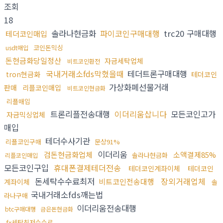
조회
18
솔라나현금화
파이코인구매대행
trc20 구매대행
테더코인매입
코인돈믹싱
usdt매입
돈현금화당일정산
자금세탁업체
비트코인환전
국내거래소fds막혔을때
테더트론구매대행
tron현금화
테더코인
가상화폐선물거래
판매
리플코인매입
비트코인현금화
리플매입
트론리플전송대행
이더리움삽니다
모든코인고가
자금믹싱업체
매입
테더수사기관
리플코인구매
문상91%
이더리움
검돈현금화업체
소액결제85%
솔라나현금화
리플코인매입
모든코인구입
휴대폰결제테더전송
테더코인계좌이체
테더코인
돈세탁수수료최저
장외거래업체
비트코인전송대행
계좌이체
솔
국내거래소fds깨는법
라나구매
이더리움전송대행
btc구매대행
금은돈현금화
fx세탁최저수수료