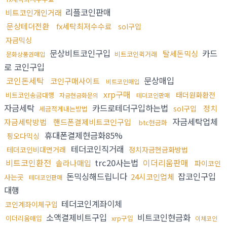
리플코인판매
비트코인개인거래
문상테더전환
fx세탁최저수수료
sol구입
자금믹싱
문상비트코인구입
카드
탈세돈믹싱
비트코인퀵거래
문화상품권매입
로 코인구입
코인돈세탁
문상매입
코인구매사이트
비트코인매입
xrp구매
태더원화환전
비트코인송금대행
자금현금화문의
테더코인판매
자금세탁
카드로테더구입하는법
정치
sol구입
세금적게내는방법
자금세탁업체
자금세탁방법
핸드폰결제비트코인구입
btc현금화
휴대폰결제현금화85%
핑오다믹싱
테더코인직거래
테더코인비대면거래
정치자금현금화방법
비트코인환전
trc20사는법
이더리움판매
솔라나매입
파이코인
돈믹싱해드립니다
잡코인구입
24시코인업체
사는곳
테더코인판매
대행
테더코인계좌이체
코인계좌이체구입
소액결제비트구입
비트코인현금화
이더리움매입
xrp구입
이체코인