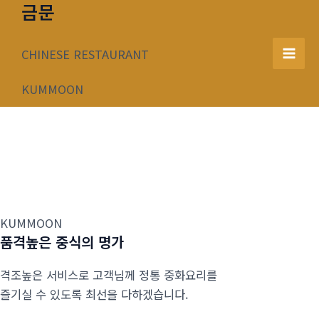
금문
콘
텐
츠
CHINESE RESTAURANT
Mai
로
건
KUMMOON
Men
너
뛰
기
KUMMOON
품격높은 중식의 명가
격조높은 서비스로 고객님께 정통 중화요리를
즐기실 수 있도록 최선을 다하겠습니다.