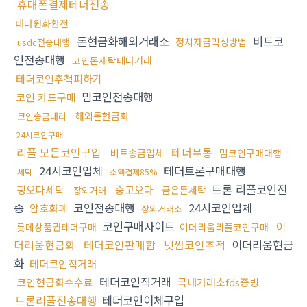
휴대폰결제테더전송
태더원화환전
돈현금화해외거래소
비트코
정치자금믹싱방법
usdc전송대행
인전송대행
코인돈세탁테더거래
테더코인추척피하기
밈코인전송대행
코인 카드구매
해외돈현금화
코인송금대리
24시코인구매
리플 모든코인구입
테더무통
비트송금업체
밈코인구매대행
24시코인업체
테더트론구매대행
세탁
소액결제85%
트론 리플코인전
핑오다세탁
중고오다
금은돈세탁
장외거래
송
코인전송대행
24시코인업체
암호화폐
장외거래소
코인구매사이트
이
롯데상품권테더구매
이더리움리플코인구매
더리움현금화
테더코인판매함
빗썸코인추적
이더리움현금
화
테더코인직거래
테더코인직거래
코인현금화수수료
국내거래소fds증빙
트론리플전송대행
테더코인이체구입