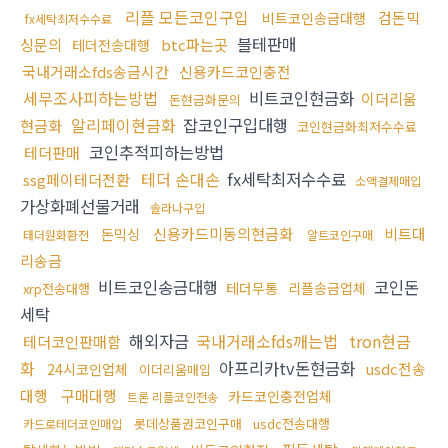
리플 모든코인구입
검돈믹
비트코인송금대행
fx세탁최저수수료
블테판매
싱문의
btc파는곳
테더전송대행
국내거래소fds송금시간
신용카드코인충전
세무조사피하는방법
비트코인현금화
이더리움
돈현금화문의
알리페이현금화
잡코인구입대행
현금화
코인현금화최저수수료
코인추적피하는방법
테더판매
테더 손대손
fx세탁최저수수료
ssg페이테더전환
소액결제매입
가상화폐선물거래
솔라나구입
신용카드미동의현금화
비트대
돈믹싱
태더원화환전
알트코인구매
리송금
비트코인송금대행
코인돈
테더무통
리플송금업체
xrp전송대행
세탁
해외자금
국내거래소fds깨는법
tron현금
테더코인판매함
화
아프리카tv돈현금화
usdc전송
24시코인업체
이더리움매입
대행
구매대행
카드코인충전업체
트론 리플코인전송
롯데상품권코인구매
usdc전송대행
카드로테더코인매입