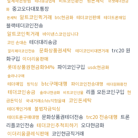
핑돈세탁
탈세하는방법
비트코인환전
테더송금업체
위챗페이현금
중고오다대포통장
화
알트코인퀵거래
btc현금화
테더코인판매
테더트론매입
돈세탁
블랙테더코인전송
알트코인퀵거래
바이낸스코인삽니다
테더대리송금
코인 손대손
문화상품권세탁
trc20 원
테더코인비대면거래
알리페이코인전송
화구입
이더리움판매
롯데상품권현금화94%
파이코인구입
usdc현금화
솔라나구매
btc구매대행
테더매입
파이코인전송대행
핑믹싱
테더원화환전
테더코인송금
리플 모든코인구입
현
솔라나현금화
비트코인선물
코인돈세탁
금돈믹싱
국내거래소fds막혔을때
불법자금믹싱
테더개인거래
문화상품권테더전송
trc20 전송대행
트론
테더트론구매대행
리플코인전송
테더코인추척피하기
오다현금화
이더리움클레식판매
코인현금직거래