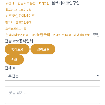
블랙테더코인구입
위챗페이현금화하는법
파이코인
엘포인트비트코인구입
비트코인판매사이트
환치기
알트코인구매
소액결제비트구입
usdc현금화
코인
블랙테더코인전송
태더원화환전
업비트코인추적
전송 otc공식업체
좋아요
0
싫어요
0
인쇄
전체
0