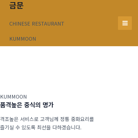
금문
콘
텐
츠
CHINESE RESTAURANT
Mai
로
건
KUMMOON
Men
너
뛰
기
KUMMOON
품격높은 중식의 명가
격조높은 서비스로 고객님께 정통 중화요리를
즐기실 수 있도록 최선을 다하겠습니다.