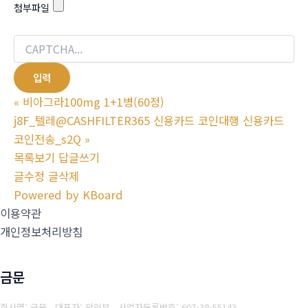
첨부파일
«
비아그라100mg 1+1병(60정)
j8F_텔레@CASHFILTER365 신용카드 코인대행 신용카드
코인전송_s2Q
»
목록보기
답글쓰기
글수정
글삭제
Powered by KBoard
이용약관
개인정보처리방침
금문
회사명: 금문 대표자: 왕인부
사업자등록번호: 607-38-55143