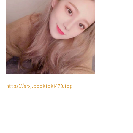
https://srxj.booktoki470.top