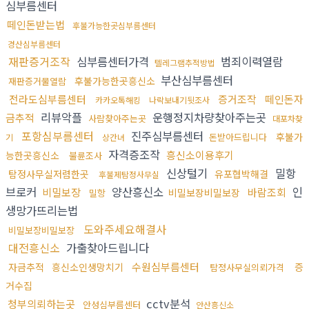
심부름센터
떼인돈받는법
후불가능한곳심부름센터
경산심부름센터
재판증거조작
심부름센터가격
범죄이력열람
텔레그램추적방법
부산심부름센터
후불가능한곳흥신소
재판증거물열람
전라도심부름센터
증거조작
떼인돈자
카카오톡해킹
나락보내기뒷조사
리뷰악플
운행정지차량찾아주는곳
금추적
사람찾아주는곳
대포차찾
포항심부름센터
진주심부름센터
후불가
돈받아드립니다
기
상간녀
자격증조작
흥신소이용후기
능한곳흥신소
불륜조사
신상털기
밀항
탐정사무실저렴한곳
유포협박해결
후불제탐정사무실
브로커
양산흥신소
인
비밀보장
바람조회
비밀보장비밀보장
밀항
생망가뜨리는법
도와주세요해결사
비밀보장비밀보장
대전흥신소
가출찾아드립니다
수원심부름센터
자금추적
흥신소인생망치기
증
탐정사무실의뢰가격
거수집
cctv분석
청부의뢰하는곳
안성심부름센터
안산흥신소