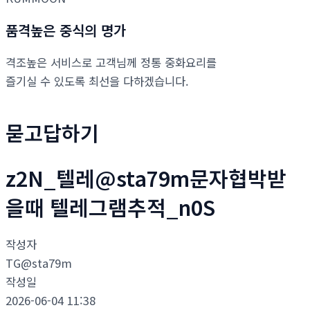
품격높은 중식의 명가
격조높은 서비스로 고객님께 정통 중화요리를
즐기실 수 있도록 최선을 다하겠습니다.
묻고답하기
z2N_텔레@sta79m문자협박받
을때 텔레그램추적_n0S
작성자
TG@sta79m
작성일
2026-06-04 11:38