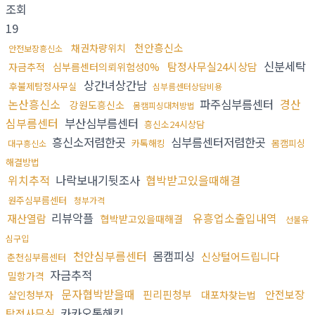
조회
19
천안흥신소
채권차량위치
안전보장흥신소
신분세탁
탐정사무실24시상담
자금추적
심부름센터의뢰위험성0%
상간녀상간남
후불제탐정사무실
심부름센터상담비용
논산흥신소
파주심부름센터
경산
강원도흥신소
몸캠피싱대처방법
심부름센터
부산심부름센터
흥신소24시상담
흥신소저렴한곳
심부름센터저렴한곳
카톡해킹
몸캠피싱
대구흥신소
해결방법
위치추적
나락보내기뒷조사
협박받고있을때해결
원주심부름센터
청부가격
리뷰악플
유흥업소출입내역
재산열람
협박받고있을때해결
선불유
심구입
천안심부름센터
몸캠피싱
신상털어드립니다
춘천심부름센터
자금추적
밀항가격
문자협박받을때
핀리핀청부
안전보장
살인청부자
대포차찾는법
카카오톡해킹
탐정사무실