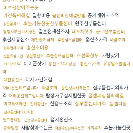
미수금받아주는곳
가정폭력해결
밀항비용
공기계위치추적
몸캠피싱해결방법
후불가능한곳심부름센터
원주심부름센터
상간남복수
결혼전재산조사
대포차찾기
공주심부름센터
탐정사무실24시상담
후불제흥신소
흥신소가격
재판증거삭제
바람조회
후불심부름센터
흥신소비용
청부업자가격
조선족청부
사람찾기
후불심부름센터
용인흥신소
선불유심구입
아이폰찾기
cctv조작
흥신소가격
흥신소24시상담
유흥업소출입내
역
미제사건해결
대전흥신소
심부름센터의뢰가
어려운일해드립니다
바람조회
살인청부해주는곳
격
탐정사무실저렴한곳
몸캠피싱협박해결
어려운일해드립니다
신용도조회
심부름센터가격
몸캠피싱
학교폭력해결
진해흥신소
심부름센터의뢰비용
음지흥신소
핸드폰해킹
안양심부름센터
사람찾아주는곳
후불가능한곳
중국밀항
계좌추적
채권차량찾아주는곳