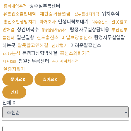
광주심부름센터
통화내역추적
재판증거물열람
위치추적
유흥업소출입내역
심부름센터가격
인생나락보내기
흥신소인생망치기
과거조사
말못할고
여수흥신소
상간녀복수
탐정사무실상담비용
민해결
부산심부
행방불명사람찾기
일본밀항
진도흥신소
비밀보장흥신소
탐정사무실일잘
름센터
하는곳
말못할고민해결
어려운일흥신소
신상털기
몸캠피싱협박해결
흥신소의뢰가격
cctv분석
창원심부름센터
공기계위치추적
바람조회
실종자찾기
좋아요
0
싫어요
0
인쇄
전체
0