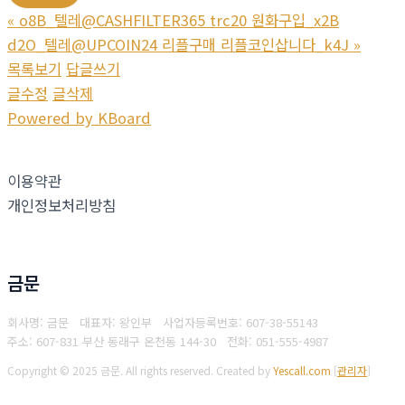
«
o8B_텔레@CASHFILTER365 trc20 원화구입_x2B
d2O_텔레@UPCOIN24 리플구매 리플코인삽니다_k4J
»
목록보기
답글쓰기
글수정
글삭제
Powered by KBoard
이용약관
개인정보처리방침
금문
회사명: 금문 대표자: 왕인부
사업자등록번호: 607-38-55143
주소: 607-831 부산 동래구 온천동 144-30
전화: 051-555-4987
Copyright © 2025 금문. All rights reserved.
Created by
Yescall.com
[
관리자
]