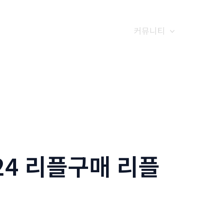
갤러리
전화예약
금문소식
커뮤니티
24 리플구매 리플