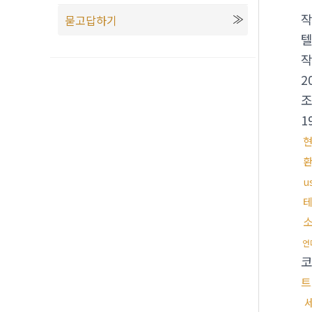
묻고답하기
텔
2
1
u
언
트