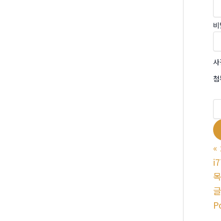
비
사
첨
«
i
P