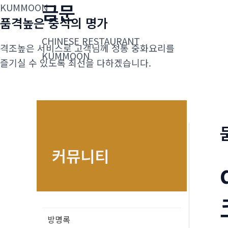
금문
콘
KUMMOON
품격높은 중식의 명가
텐
츠
CHINESE RESTAURANT
격조높은 서비스로 고객님께 정통 중화요리를
로
KUMMOON
즐기실 수 있도록 최선을 다하겠습니다.
건
너
뛰
기
커뮤니티
방명록