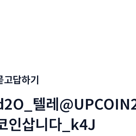
회사소개
메뉴소개
금문
묻고답하기
d2O_텔레@UPCOIN
코인삽니다_k4J