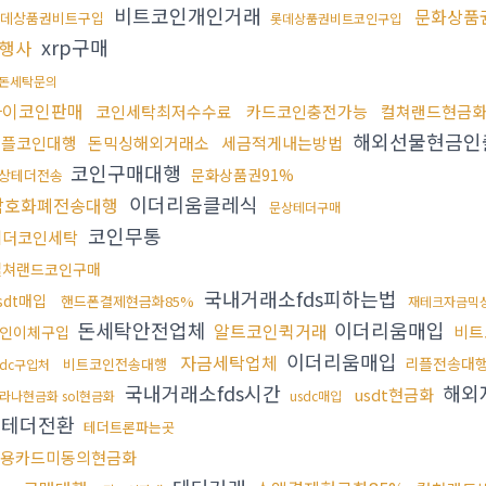
비트코인개인거래
문화상품
데상품권비트구입
롯데상품권비트코인구입
xrp구매
행사
돈세탁문의
파이코인판매
코인세탁최저수수료
카드코인충전가능
컬쳐랜드현금화
해외선물현금인
리플코인대행
돈믹싱해외거래소
세금적게내는방법
코인구매대행
문화상품권91%
상테더전송
이더리움클레식
암호화폐전송대행
문상테더구매
코인무통
테더코인세탁
컬쳐랜드코인구매
국내거래소fds피하는법
sdt매입
핸드폰결제현금화85%
재테크자금믹
돈세탁안전업체
이더리움매입
알트코인퀵거래
비트
인이체구입
이더리움매입
자금세탁업체
리플전송대
비트코인전송대행
sdc구입처
국내거래소fds시간
해외
usdt현금화
라나현금화 sol현금화
usdc매입
제테더전환
테더트론파는곳
용카드미동의현금화