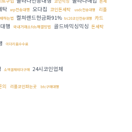
솔라나전송대행
솔라나매입
비트구입
코인믹싱
돈세
세탁
오다집
코인돈세탁
리플
xrp전송대행
usdc전송대행
컬쳐랜드현금화91%
카드
매하는법
trc20코인전송대행
인대행
골드바믹싱믹싱
돈세탁
국내거래소fds해결방법
행
이더리움수수료
행
24시코인업체
소액결제테더구매
문의
리플코인파는곳
btc구매대행