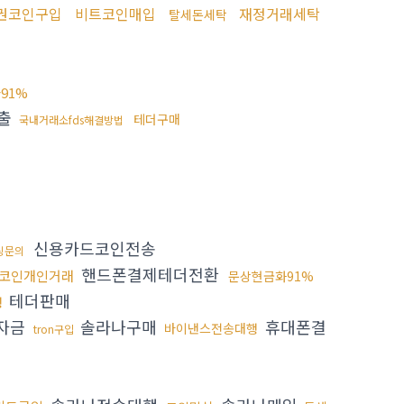
권코인구입
비트코인매입
재정거래세탁
탈세돈세탁
91%
출
테더구매
국내거래소fds해결방법
신용카드코인전송
싱문의
핸드폰결제테더전환
코인개인거래
문상현금화91%
테더판매
행
자금
솔라나구매
휴대폰결
바이낸스전송대행
tron구입