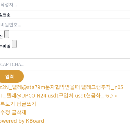
밀번호
진
부파일
z2N_텔레@sta79m문자협박받을때 텔레그램추적_n0S
7T_텔레@UPCOIN24 usdt구입처 usdt현금화_r6D
»
목록보기
답글쓰기
글수정
글삭제
owered by KBoard