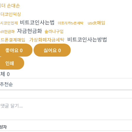
테더 손대손
테더코인믹싱
비트코인사는법
usdt매입
4시코인업체
아프리카tv돈세탁
자금현금화
솔라나구입
sdt현금화
비트코인사는방법
가상화폐자금세탁
핸드폰결제매입
좋아요
0
싫어요
0
인쇄
전체
0
성자