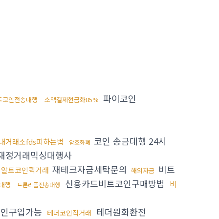
파이코인
트코인전송대행
소액결제현금화85%
코인 송금대행 24시
내거래소fds피하는법
암호화폐
재정거래믹싱대행사
재테크자금세탁문의
비트
알트코인퀵거래
해외자금
신용카드비트코인구매방법
비
대행
트론리플전송대행
인구입가능
테더원화환전
테더코인직거래