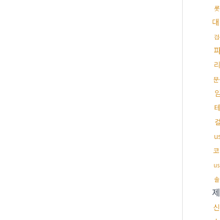
롯
대
검
문
u
코
u
솔
신