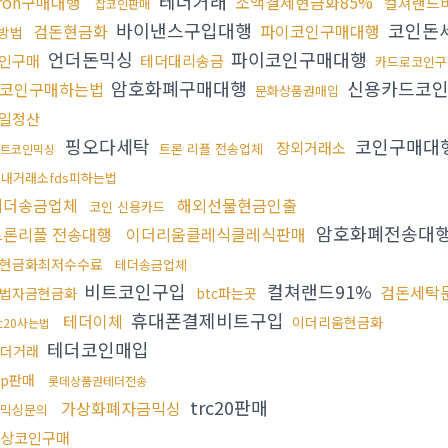
테더거래
tron구매대행
소액결제현금화85%
컬쳐랜드
잡코인판매
바이낸스구입대행
코인돈
검돈현금화
파이코인구매대행
방법
언더돈믹싱
파이코인구매대행
인구매
테더대리송금
카드로코인구
암호화폐구매대행
신용카드코
코인구매하는법
문화상품권매입
일정산
핑오다세탁
코인구매대
장외거래소
트론 리플 전송업체
트코인믹싱
내거래소fds피하는법
테더송금업체
해외선물현금인출
코인 신용카드
암호화폐전송대
트론리플 전송대행
이더리움클레식클레식판매
x현금화최저수수료
테더송금업체
비트코인구입
컬쳐랜드91%
검돈세탁
법자금현금화
btc파는곳
휴대폰결제비트구입
테더이체
이더리움현금화
rc20사는법
테더코인매입
더거래
rp판매
롯데상품권테더전송
trc20판매
가상화폐자금믹싱
믹싱문의
상코인구매