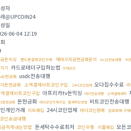
작성자
레@UPCOIN24
작성일
026-06-04 12:19
조회
9
현금돈믹싱
재테크자금현금화문의
핸드폰결제코인구매
비
trc20전송대행
카드로테더구입하는법
환치기
이체코인
usdc전송대행
sdc현금화
오다집수수료
소액결제비트코인구입
테더돈현금화
국
24시코인업체
아프리카tv돈믹싱
소액결제비트코인구입
테더전송대행
소액결제세탁
돈현금화
비트코인전송대행
더돈현금화
테더코인이체구입
탈세하는방법
코인개인거래
24시코인업체
비트매입
테더코인판매
암호화폐 구매
코인송금대행
돈세탁수수료최저
모든코
세금적게내는방법
코인무통
리플매입