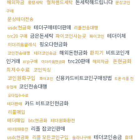
돈세탁해드립니다
해외자금
컬쳐랜드세탁
횡령세탁
문상코인
구매
문상테더전송
테더구매테더판매
usdc현금화
리플전송대행
금은돈세탁
테더이체
파이코인사는곳
trc20 구매
파이코인
핑오다현금화
이더리움클레식
해외돈현금화
환치기
비트코인개
코인전송대행
테더코인송금
인거래
trc20판매
돈현금화
xrp구매
해외자금
이더리움현금화
최저수수료
코인믹싱
코인원화구입
신용카드비트코인구매방법
파이코인
트론 리플 전
코인전송대행
송업체
오다집수수료
카드 비트코인현금화
테더판매
리플매입
테더매입
btc현금화
테더원화환전
리플 잡코인판매
테더원화환전
테더코인송금
리플 모든코인구입
usdc현금화
휴대
솔라나구매