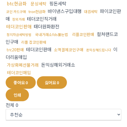
btc현금화
핑돈세탁
문상세탁
바이낸스구입대행
파이코인판
tron현금화
대검세탁
코인 카드구매
매
테더코인직거래
장외거래
테더코인판매
태더원화환전
컬쳐랜드코
리플코인판매
국내거래소fds뚫는법
정치자금세탁방법
인구매
리플 잡코인판매
테더코인판매
이
trc20판매
소액결제코인구매
돈믹싱해드립니다
더리움매입
돈믹싱해외거래소
가상화폐선물거래
테더코인매입
좋아요
0
싫어요
0
인쇄
전체
0