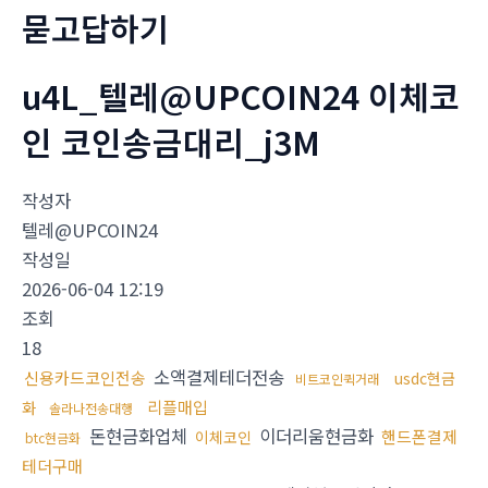
묻고답하기
u4L_텔레@UPCOIN24 이체코
인 코인송금대리_j3M
작성자
텔레@UPCOIN24
작성일
2026-06-04 12:19
조회
18
소액결제테더전송
신용카드코인전송
usdc현금
비트코인퀵거래
리플매입
화
솔라나전송대행
돈현금화업체
이더리움현금화
핸드폰결제
이체코인
btc현금화
테더구매