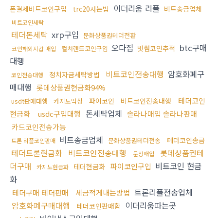
이더리움 리플
폰결제비트코인구입
trc20사는법
비트송금업체
비트코인세탁
테더돈세탁
xrp구입
문화상품권테더전환
오다집
btc구매
빗썸코인추적
컬쳐랜드코인구입
코인해외지갑 매입
대행
비트코인전송대행
암호화폐구
정치자금세탁방법
코인전송대행
매대행
롯데상품권현금화94%
테더코인
파이코인
비트코인전송대행
usdt판매대행
카지노믹싱
돈세탁업체
현금화
usdc구입대행
솔라나매입 솔라나판매
카드코인전송가능
비트송금업체
테더코인송금
문화상품권테더전송
트론 리플코인판매
테더트론현금화
비트코인전송대행
롯데상품권테
문상매입
더구매
비트코인 현금
파이코인구입
테더현금화
카지노현금화
화
트론리플전송업체
테더구매 테더판매
세금적게내는방법
암호화폐구매대행
이더리움파는곳
테더코인판매함