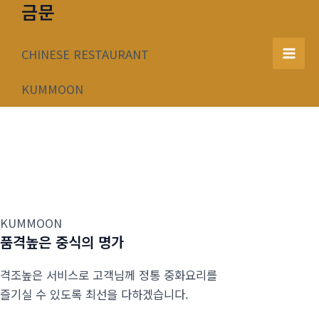
금문
콘
텐
츠
CHINESE RESTAURANT
Mai
로
건
KUMMOON
Men
너
뛰
기
KUMMOON
품격높은 중식의 명가
격조높은 서비스로 고객님께 정통 중화요리를
즐기실 수 있도록 최선을 다하겠습니다.