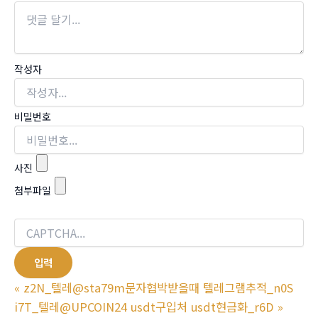
작성자
비밀번호
사진
첨부파일
«
z2N_텔레@sta79m문자협박받을때 텔레그램추적_n0S
i7T_텔레@UPCOIN24 usdt구입처 usdt현금화_r6D
»