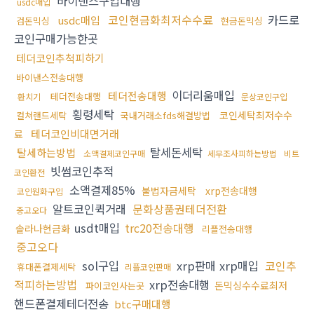
바이낸스구입대행
usdc매입
코인현금화최저수수료
카드로
usdc매입
검돈믹싱
현금돈믹싱
코인구매가능한곳
테더코인추척피하기
바이낸스전송대행
이더리움매입
테더전송대행
테더전송대행
환치기
문상코인구입
횡령세탁
코인세탁최저수수
컬쳐랜드세탁
국내거래소fds해결방법
테더코인비대면거래
료
탈세돈세탁
탈세하는방법
소액결제코인구매
세무조사피하는방법
비트
빗썸코인추적
코인환전
소액결제85%
불법자금세탁
xrp전송대행
코인원화구입
알트코인퀵거래
문화상품권테더전환
중고오다
usdt매입
trc20전송대행
솔라나현금화
리플전송대행
중고오다
sol구입
xrp판매 xrp매입
코인추
휴대폰결제세탁
리플코인판매
적피하는방법
xrp전송대행
돈믹싱수수료최저
파이코인사는곳
핸드폰결제테더전송
btc구매대행