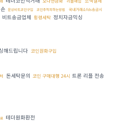
테더코인직거래
소액결제
오다현금화
리플매입
래
대손
국내거래소fds송금시
문상비트코인구입
코인추적피하는방법
비트송금업체
정치자금믹싱
횡령세탁
매
싱해드립니다
코인원화구입
돈세탁문의
트론 리플 전송
코인 구매대행 24시
매처
테더원화환전
수료