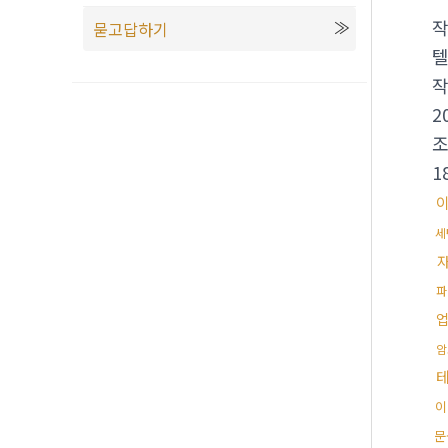
묻고답하기
텔
2
1
세
파
암
이
문