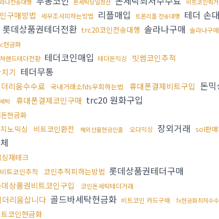
무통코인
돈세탁최저수수료
라나전송대행
돈세탁당일정산
비트코인퀵거
리플매입
테더 손
인구매방법
세무조사피하는방법
트론리플 전송대행
롯데상품권테더전환
솔라나구매
trc20코인전송대행
솔라나구
tc현금화
테더코인매입
빗썸코인추적
쳐랜드테더전환
테더돈믹싱
테더무통
환치기
돈믹
이더리움수수료
휴대폰결제비트구입
국내거래소fds우회하는법
trc20 원화구입
휴대폰결제코인구매
세탁
검돈현금화
장외거래
카지노믹싱
비트코인환전
sol판
오다믹싱
해외선물현금인출
업체
믹싱재테크
롯데상품권테더구매
코인추적피하는방법
비트코인추적
롯데상품권비트코인구입
코인돈세탁테더거래
골드바세탁현금화
이더리움삽니다
비트코인 카드구매
fx현금화최저수
비트코인현금화