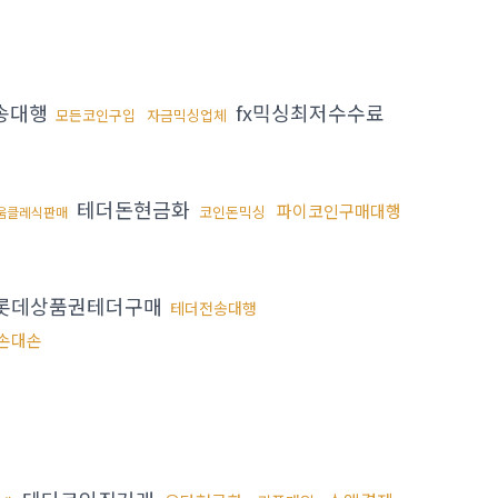
송대행
fx믹싱최저수수료
모든코인구입
자금믹싱업체
테더돈현금화
파이코인구매대행
코인돈믹싱
움클레식판매
롯데상품권테더구매
테더전송대행
 손대손