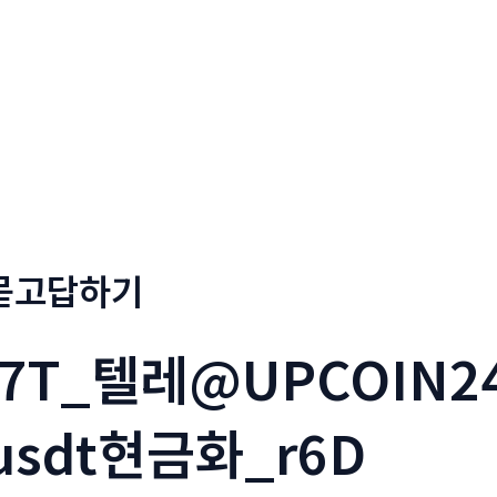
회사소개
메뉴소개
금문
묻고답하기
i7T_텔레@UPCOIN2
usdt현금화_r6D