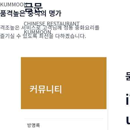
금문
콘
KUMMOON
품격높은 중식의 명가
텐
츠
CHINESE RESTAURANT
격조높은 서비스로 고객님께 정통 중화요리를
로
KUMMOON
즐기실 수 있도록 최선을 다하겠습니다.
건
너
뛰
기
커뮤니티
방명록