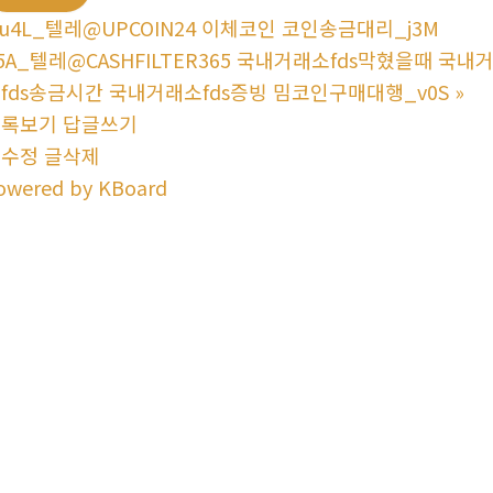
u4L_텔레@UPCOIN24 이체코인 코인송금대리_j3M
5A_텔레@CASHFILTER365 국내거래소fds막혔을때 국
fds송금시간 국내거래소fds증빙 밈코인구매대행_v0S
»
목록보기
답글쓰기
글수정
글삭제
owered by KBoard