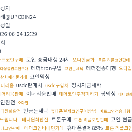
작성자
레@UPCOIN24
작성일
026-06-04 12:29
조회
0
코인 송금대행 24시
카드코인구매
오다현금화
트론 리플코인판매
테더tron구입
테더전송대행
오다집
코인돈세탁
화상품권코인구매
코인믹싱
가상화폐선물거래
usdc판매처
정치자금세탁
이더리움
usdc구입처
이더리움판매
핑믹싱
이더리움판매
테더코인추척피하기
테더원
코인환전
오다집
현금돈세탁
테더원화환전
휴대폰결제코인구매방법
비트코인전송대행
트론구매
코인 현금
드립니다
테더원화환전
트론 리플코인판매
휴대폰결제85%
테더코인비대면거래
트론 리플코
테더코인판매