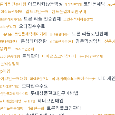
아프리카tv돈믹싱
코인돈세탁
론리플 전송대행
xrp
테더개인거래
알트코인구매
핸드폰결제코인구매
롯데상품권94%
트론 리플 전송업체
코인추적피하는방법
현금화해외거래소
오다집수수료
sdc구입처
트론 리플코인판매
코인돈세탁테더거래
더 손대손
휴대폰결제세탁
문상테더전환
검돈믹싱업체
신용
라나원화구입
비트코인 카드구매
용카드
24시코인업체
블테판매
바이낸스코인삽니다
rc20 전송대행
돈세탁안전업체
검돈믹싱업체
rp매입
테더개
파이코인구매대행
국내거래소fds뚫어주는곳
파이코인구입
오다집수수료
인지갑고가매입
롯데상품권코인구매방법
코인현금화최저수수료
테더코인매입
호화폐전송대행
구매대행
트론리플코인판매
리플현금화
론리플전송대행