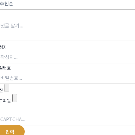
성자
밀번호
진
부파일