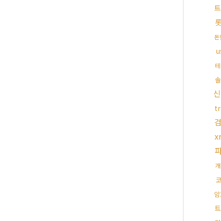
트
돈
u
테
솔
신
t
x
개
암
트