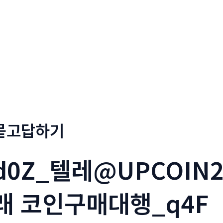
회사소개
메뉴소개
금문
묻고답하기
d0Z_텔레@UPCOIN
래 코인구매대행_q4F