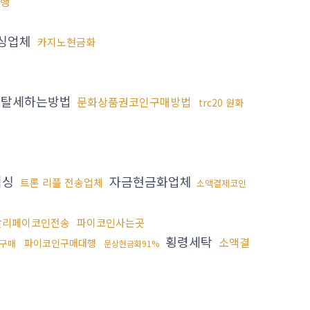
대행
싱업체
카지노현금화
탈세하는방법
문화상품권코인구매방법
trc20 원화
믹싱
자금현금화업체
트론 리플 전송업체
소액결제코인
알리페이코인전송
파이코인사는곳
횡령세탁
소액결
파이코인구매대행
구매
문상현금화91%