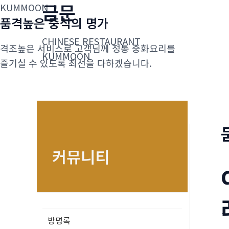
금문
콘
KUMMOON
품격높은 중식의 명가
텐
츠
CHINESE RESTAURANT
격조높은 서비스로 고객님께 정통 중화요리를
로
KUMMOON
즐기실 수 있도록 최선을 다하겠습니다.
건
너
뛰
기
커뮤니티
방명록