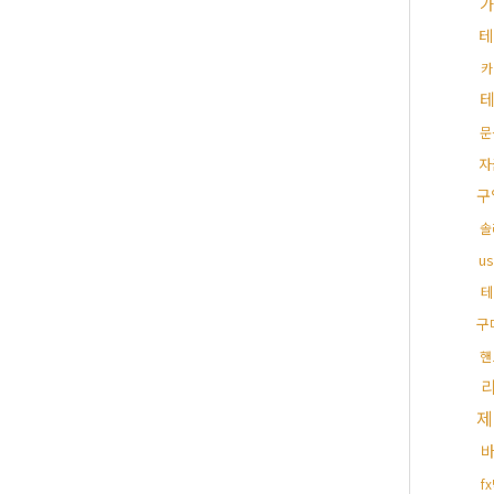
가
테
카
문
자
구
솔
u
테
구
핸
제
f