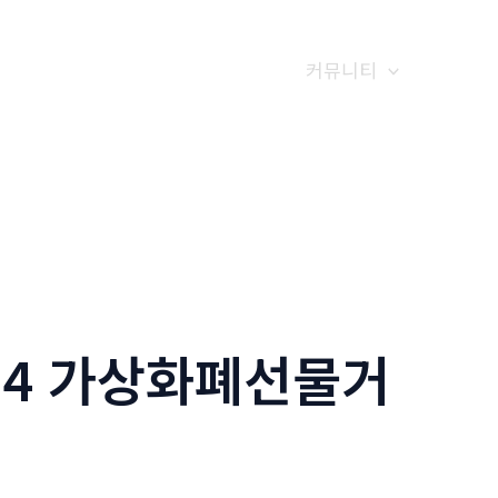
갤러리
전화예약
금문소식
커뮤니티
24 가상화폐선물거