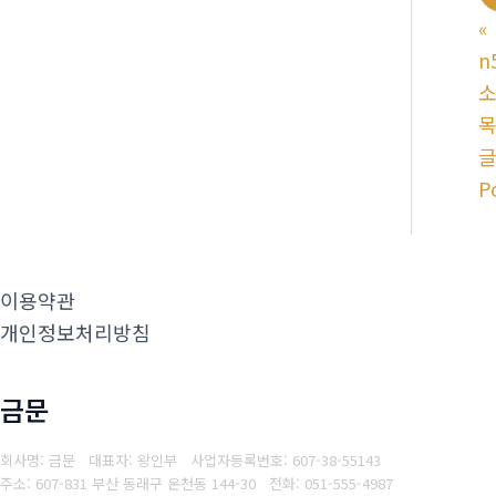
«
n
소
P
이용약관
개인정보처리방침
금문
회사명: 금문 대표자: 왕인부
사업자등록번호: 607-38-55143
주소: 607-831 부산 동래구 온천동 144-30
전화: 051-555-4987