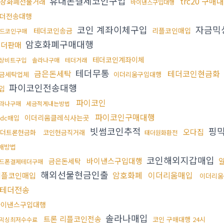
휴대폰결제코인구입
trc20 구매
상화폐선물거래
바이낸스구입대행
더전송대행
코인 계좌이체구입
자금믹
테더코인송금
리플코인매입
드코인구매
암호화폐구매대행
테더판매
테더코인계좌이체
상비트구입
솔라나구매
테더거래
테더무통
금은돈세탁
테더코인현금화
금세탁업체
이더리움구입대행
파이코인전송대행
입
파이코인
라나구매
세금적게내는방법
파이코인구매대행
이더리움클레식사는곳
sdc매입
빗썸코인추적
핑
오다집
더트론현금화
코인현금직거래
태더원화환전
매방법
코인해외지갑매입
바이낸스구입대행
금은돈세탁
드폰결제테더구매
해외선물현금인출
암호화폐
이더리움매입
리플코인매입
이더리움
테더전송
바이낸스구입대행
솔라나매입
트론 리플코인전송
코인 구매대행 24시
x믹싱최저수수료