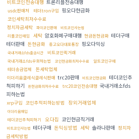
비트코인전송대행
트론리플전송대행
핑오다현금화
usdc판매처
테더tron구입
코인세탁최저수수료
정치자금세탁
파이코인판매
비트코인사는법
세탁
암호화폐구매대행
테더구매
현금돈현금화
리플코인매입
테더판매
핑오다믹싱
돈현금화
중고오다대포통장
비트코인퀵거래
국내거래소fds출금시간
국내거래소fds우회하는법
알트코인구매
코인현금화최저수수료
돈세탁업체
테더송금업체
trc20판매
테더코인추
이더리움클레식클레식판매
비트코인현금화
척피하기
국내거래소fds
trc20코인전송대행
돈현금화최저수수료
피하는법
장외거래업체
xrp구입
코인추적피하는방법
이더리움매입
오다집
코인현금직거래
테더코인추척피하기
테더구매
돈믹싱방법
세탁
솔라나판매
정치자
비트코인사는법
금세탁방법