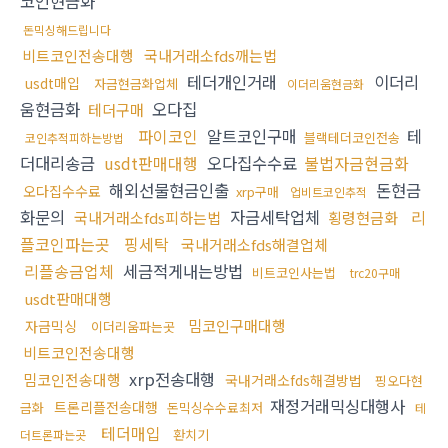
코인현금화
돈믹싱해드립니다
비트코인전송대행
국내거래소fds깨는법
테더개인거래
이더리
usdt매입
자금현금화업체
이더리움현금화
움현금화
오다집
테더구매
파이코인
알트코인구매
테
블랙테더코인전송
코인추적피하는방법
더대리송금
usdt판매대행
오다집수수료
불법자금현금화
해외선물현금인출
돈현금
오다집수수료
xrp구매
업비트코인추적
화문의
자금세탁업체
리
국내거래소fds피하는법
횡령현금화
플코인파는곳
핑세탁
국내거래소fds해결업체
리플송금업체
세금적게내는방법
비트코인사는법
trc20구매
usdt판매대행
밈코인구매대행
자금믹싱
이더리움파는곳
비트코인전송대행
xrp전송대행
밈코인전송대행
국내거래소fds해결방법
핑오다현
재정거래믹싱대행사
트론리플전송대행
금화
돈믹싱수수료최저
테
테더매입
환치기
더트론파는곳