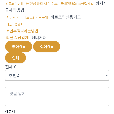
정치자
돈현금화최저수수료
국내거래소fds해결방법
리플코인구매
금세탁방법
비트코인신용카드
자금세탁
비트코인카드구매
리플코인판매
코인추적피하는방법
리플송금업체
테더거래
좋아요
0
싫어요
0
인쇄
전체
0
작성자