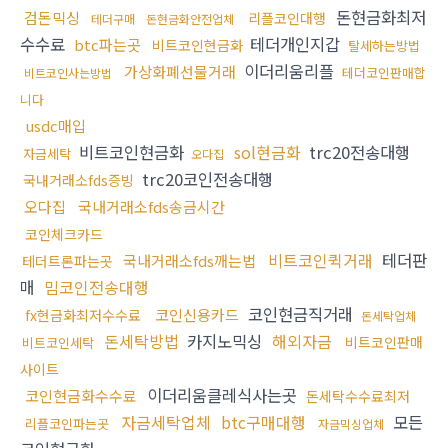
돈현금화최저
검돈믹싱
리플코인대행
테더구매
돈현금화안전업체
수수료
테더개인지갑
btc파는곳
비트코인현금화
탈세하는방법
이더리움리플
가상화폐선물거래
테더코인판매합
비트코인사는방법
니다
usdc매입
비트코인현금화
sol현금화
trc20전송대행
자금세탁
오다집
trc20코인전송대행
국내거래소fds증빙
오다집
국내거래소fds송금시간
코인체크카드
비트코인퀵거래
테더판
국내거래소fds깨는법
테더트론파는곳
매
밈코인전송대행
코인현금직거래
코인신용카드
fx현금화최저수수료
돈세탁업체
돈세탁방법
카지노믹싱
해외자금
비트코인판매
비트코인세탁
사이트
이더리움클레식사는곳
코인현금화수수료
돈세탁수수료최저
자금세탁업체
btc구매대행
모든
리플코인파는곳
자금믹싱업체