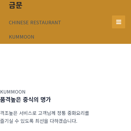
금문
콘
텐
츠
CHINESE RESTAURANT
Mai
로
건
KUMMOON
Men
너
뛰
기
KUMMOON
품격높은 중식의 명가
격조높은 서비스로 고객님께 정통 중화요리를
즐기실 수 있도록 최선을 다하겠습니다.