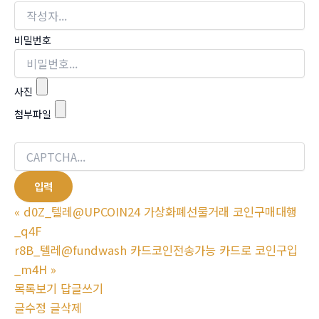
비밀번호
사진
첨부파일
«
d0Z_텔레@UPCOIN24 가상화폐선물거래 코인구매대행
_q4F
r8B_텔레@fundwash 카드코인전송가능 카드로 코인구입
_m4H
»
목록보기
답글쓰기
글수정
글삭제