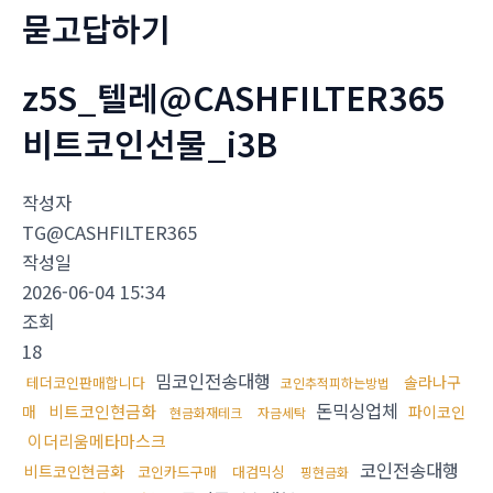
묻고답하기
z5S_텔레@CASHFILTER365
비트코인선물_i3B
작성자
TG@CASHFILTER365
작성일
2026-06-04 15:34
조회
18
밈코인전송대행
솔라나구
테더코인판매합니다
코인추적피하는방법
돈믹싱업체
비트코인현금화
매
파이코인
현금화재테크
자금세탁
이더리움메타마스크
코인전송대행
비트코인현금화
코인카드구매
대검믹싱
핑현금화