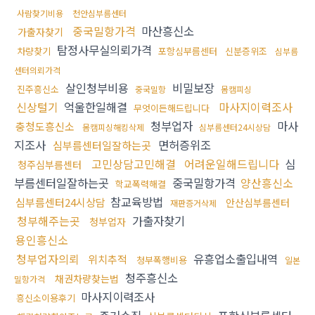
사람찾기비용
천안심부름센터
중국밀항가격
마산흥신소
가출자찾기
탐정사무실의뢰가격
차량찾기
포항심부름센터
신분증위조
심부름
센터의뢰가격
살인청부비용
비밀보장
진주흥신소
중국밀항
몸캠피싱
신상털기
억울한일해결
마사지이력조사
무엇이든해드립니다
청부업자
마사
충청도흥신소
몸캠피싱해킹삭제
심부름센터24시상담
지조사
면허증위조
심부름센터일잘하는곳
고민상담고민해결
어려운일해드립니다
심
청주심부름센터
부름센터일잘하는곳
중국밀항가격
양산흥신소
학교폭력해결
참교육방법
심부름센터24시상담
안산심부름센터
재판증거삭제
청부해주는곳
가출자찾기
청부업자
용인흥신소
청부업자의뢰
유흥업소출입내역
위치추적
청부폭행비용
일본
청주흥신소
채권차량찾는법
밀항가격
마사지이력조사
흥신소이용후기