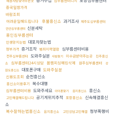
증거수집
포항심부름센터
심부름센터디시
채권차량찾아주는곳
중국밀항가격
바람조회
후불흥신소
과거조사
어려운일해드립니다
제주도심부름센터
신분세탁
안산심부름센터
용인심부름센터
대포차찾는법
인생망치는법
증거조작
심부름센터비용
청부가격
범죄이력열람
도와주실분
미수금받아주는곳
전주심부름센터
진주흥신
사람찾기
심부름센터24시상담
몸캠피싱해킹삭제
원주심부름센터
소
강
대포폰구매
도와주실분
원도흥신소
순천흥신소
신용도조회
복수대행
흥신소이용후기
도와주세요
흥신소
심부름센터비용
아이폰찾기
음지흥신소
공기계위치추적
신속해결흥신
포항흥신소
고민해결해드립니다
소
복수잘하는법흥신소
청부폭행비
음지흥신소
고민상담고민해결