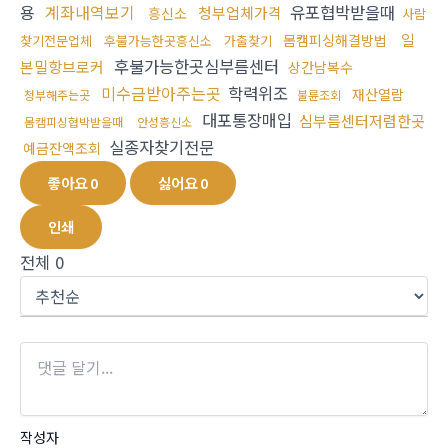
용
계좌내역보기
유포협박받을때
청부업체가격
흥신소
사람
일
몸캠피싱해결방법
찾기전문업체
후불가능한곳흥신소
가출찾기
후불가능한곳심부름센터
본밀항브로커
상간남복수
미수금받아주는곳
학력위조
재산열람
청부해주는곳
불륜조회
대포통장매입
심부름센터저렴한곳
몸캠피싱협박받을때
안성흥신소
실종자찾기전문
예금잔액조회
좋아요
0
싫어요
0
인쇄
전체
0
작성자