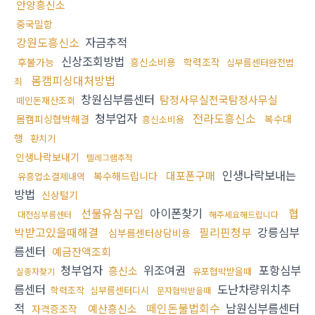
안양흥신소
중국밀항
강원도흥신소
자금추적
신상조회방법
후불가능
흥신소비용
학력조작
심부름센터완전범
몸캠피싱대처방법
죄
창원심부름센터
탐정사무실전국탐정사무실
떼인돈재산조회
청부업자
전라도흥신소
몸캠피싱협박해결
복수대
흥신소비용
행
환치기
인생나락보내기
텔레그램추적
인생나락보내는
대포폰구매
복수해드립니다
유흥업소결제내역
방법
신상털기
선불유심구입
아이폰찾기
협
대전심부름센터
해주세요해드립니다
박받고있을때해결
필리핀청부
강릉심부
심부름센터상담비용
름센터
예금잔액조회
청부업자
위조여권
포항심부
흥신소
유포협박받을때
실종자찾기
름센터
도난차량위치추
학력조작
심부름센터디시
문자협박받을때
적
떼인돈불법회수
남원심부름센터
예산흥신소
자격증조작