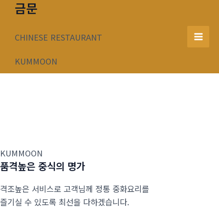
금문
콘
텐
츠
CHINESE RESTAURANT
Mai
로
건
KUMMOON
Men
너
뛰
기
KUMMOON
품격높은 중식의 명가
격조높은 서비스로 고객님께 정통 중화요리를
즐기실 수 있도록 최선을 다하겠습니다.