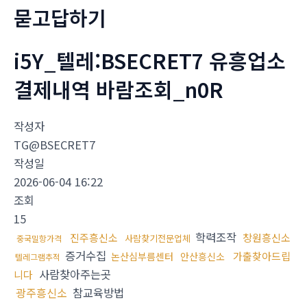
묻고답하기
i5Y_텔레:BSECRET7 유흥업소
결제내역 바람조회_n0R
작성자
TG@BSECRET7
작성일
2026-06-04 16:22
조회
15
학력조작
진주흥신소
창원흥신소
사람찾기전문업체
중국밀항가격
증거수집
가출찾아드립
논산심부름센터
안산흥신소
텔레그램추적
사람찾아주는곳
니다
광주흥신소
참교육방법