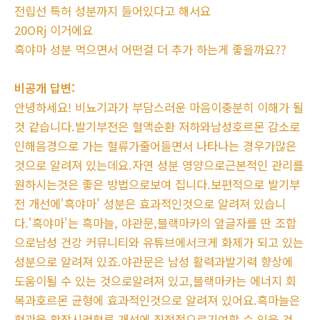
전립선 특허 성분까지 들어있다고 해서요
20ORj 이거에요
흑야마 성분 먹으면서 어떤걸 더 추가 하는게 좋을까요??
비공개 답변:
안녕하세요! 비뇨기과가 부담스러운 마음이충분히 이해가 될
것 같습니다.발기부전은 혈액순환 저하와남성호르몬 감소로
인해음경으로 가는 혈류가줄어들면서 나타나는 경우가많은
것으로 알려져 있는데요.자연 성분 영양으로근본적인 관리를
원하시는것은 좋은 방법으로보여 집니다.보편적으로 발기부
전 개선에'흑야마' 성분은 효과적인것으로 알려져 있습니
다.'흑야마'는 흑마늘, 야관문,블랙마카의 앞글자를 딴 조합
으로남성 건강 커뮤니티와 유튜브에서크게 화제가 되고 있는
성분으로 알려져 있죠.야관문은 남성 활력과발기력 향상에
도움이될 수 있는 것으로알려져 있고,블랙마카는 에너지 회
복과호르몬 균형에 효과적인것으로 알려져 있어요.흑마늘은
혈관을 확장시켜혈류 개선에 직접적으로기여할 수 있을 것