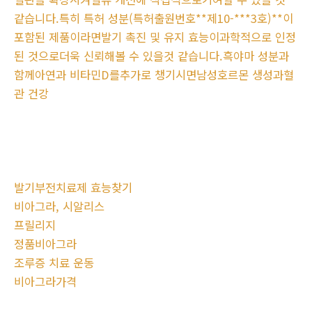
같습니다.특히 특허 성분(특허출원번호**제10-***3호)**이
포함된 제품이라면발기 촉진 및 유지 효능이과학적으로 인정
된 것으로더욱 신뢰해볼 수 있을것 같습니다.흑야마 성분과
함께아연과 비타민D를추가로 챙기시면남성호르몬 생성과혈
관 건강
발기부전치료제 효능찾기
비아그라, 시알리스
프릴리지
정품비아그라
조루증 치료 운동
비아그라가격