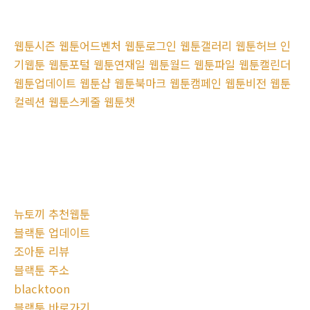
웹툰시즌 웹툰어드벤처 웹툰로그인 웹툰갤러리 웹툰허브 인
기웹툰 웹툰포털 웹툰연재일 웹툰월드 웹툰파일 웹툰캘린더
웹툰업데이트 웹툰샵 웹툰북마크 웹툰캠페인 웹툰비전 웹툰
컬렉션 웹툰스케줄 웹툰챗
뉴토끼 추천웹툰
블랙툰 업데이트
조아툰 리뷰
블랙툰 주소
blacktoon
블랙툰 바로가기