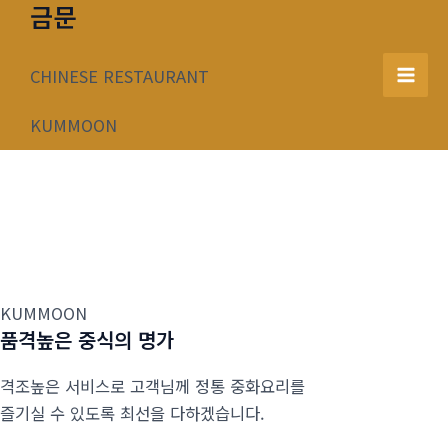
금문
콘
텐
츠
CHINESE RESTAURANT
Mai
로
건
KUMMOON
Men
너
뛰
기
KUMMOON
품격높은 중식의 명가
격조높은 서비스로 고객님께 정통 중화요리를
즐기실 수 있도록 최선을 다하겠습니다.