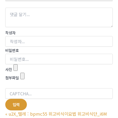
작성자
비밀번호
사진
첨부파일
«
u2X_텔레 : bpmc55 위고비식이요법 위고비식단_i6M