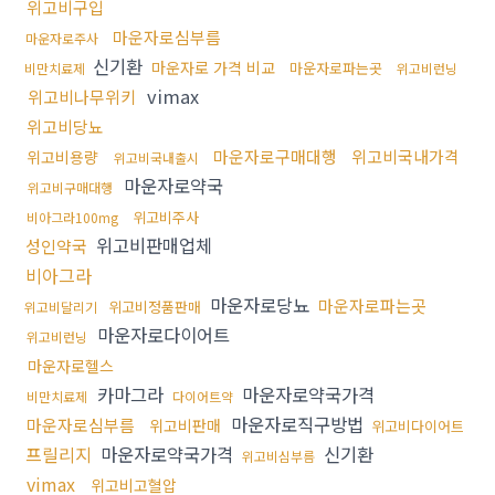
위고비구입
마운자로심부름
마운자로주사
신기환
마운자로 가격 비교
마운자로파는곳
비만치료제
위고비런닝
vimax
위고비나무위키
위고비당뇨
마운자로구매대행
위고비국내가격
위고비용량
위고비국내출시
마운자로약국
위고비구매대행
위고비주사
비아그라100mg
위고비판매업체
성인약국
비아그라
마운자로당뇨
마운자로파는곳
위고비정품판매
위고비달리기
마운자로다이어트
위고비런닝
마운자로헬스
카마그라
마운자로약국가격
비만치료제
다이어트약
마운자로직구방법
마운자로심부름
위고비판매
위고비다이어트
프릴리지
마운자로약국가격
신기환
위고비심부름
vimax
위고비고혈압