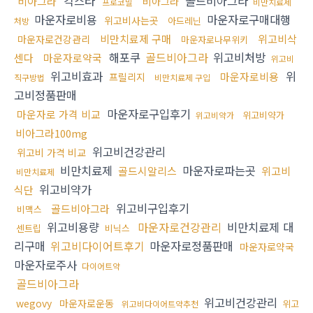
칵스타
골드비아그라
비아그라
비아그라
프로코밀
비만치료제
마운자로비용
마운자로구매대행
위고비사는곳
아드레닌
처방
비만치료제 구매
위고비삭
마운자로건강관리
마운자로나무위키
해포쿠
골드비아그라
위고비처방
센다
마운자로약국
위고비
위고비효과
위
마운자로비용
프릴리지
직구방법
비만치료제 구입
고비정품판매
마운자로구입후기
마운자로 가격 비교
위고비약가
위고비약가
비아그라100mg
위고비건강관리
위고비 가격 비교
비만치료제
마운자로파는곳
골드시알리스
위고비
비만치료제
위고비약가
식단
위고비구입후기
골드비아그라
비맥스
위고비용량
마운자로건강관리
비만치료제 대
센트립
비닉스
리구매
위고비다이어트후기
마운자로정품판매
마운자로약국
마운자로주사
다이어트약
골드비아그라
위고비건강관리
wegovy
마운자로운동
위고
위고비다이어트약추천