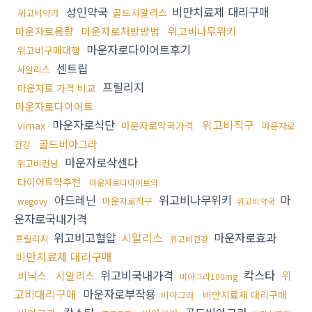
성인약국
비만치료제 대리구매
골드시알리스
위고비약가
마운자로용량
마운자로처방방법
위고비나무위키
마운자로다이어트후기
위고비구매대행
센트립
시알리스
프릴리지
마운자로 가격 비교
마운자로다이어트
마운자로식단
위고비직구
vimax
마운자로약국가격
마운자로
골드비아그라
건강
마운자로삭센다
위고비런닝
다이어트약추천
마운자로다이어트약
아드레닌
위고비나무위키
마
마운자로직구
wegovy
위고비약국
운자로국내가격
위고비고혈압
시알리스
마운자로효과
프릴리지
위고비건강
비만치료제 대리구매
위고비국내가격
칵스타
위
비닉스
시알리스
비아그라100mg
고비대리구매
마운자로부작용
비만치료제 대리구매
비아그라