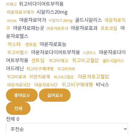
위고비다이어트부작용
비재고
시알리스20mg
마운자로구매가
마운자로약가
골드시알리스
마운자로직
시알리스20mg
vimax
마운자로파는곳
마운자로효과
마
구
프로코밀
마운자로주사
운자로헬스
칵스타
마운자로효능
센트립
마운자로다이어트부작용
마운자로다이
위고비헬스
시알리스
어트부작용
센트립
위고비고혈압
위고비재고
골드시알리스
아드레닌
위고비구매대행
위고비약국
마운자로고혈압
비만치료제
위고비효과
위고비고혈압
위고비구매대행
비닉스
마운자로식단
마운자로식단
좋아요
0
싫어요
0
인쇄
전체
0