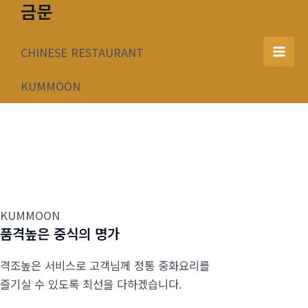
금문
콘
텐
츠
CHINESE RESTAURANT
Mai
로
건
KUMMOON
Men
너
뛰
기
KUMMOON
품격높은 중식의 명가
격조높은 서비스로 고객님께 정통 중화요리를
즐기실 수 있도록 최선을 다하겠습니다.