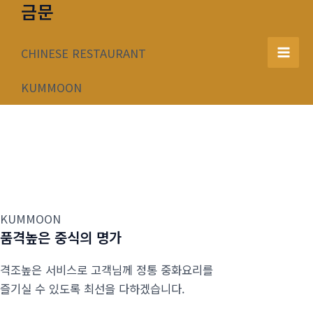
금문
콘
텐
츠
CHINESE RESTAURANT
Mai
로
건
KUMMOON
Men
너
뛰
기
KUMMOON
품격높은 중식의 명가
격조높은 서비스로 고객님께 정통 중화요리를
즐기실 수 있도록 최선을 다하겠습니다.