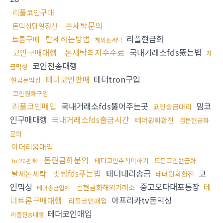
리플코인구매
돈세탁문의
돈믹싱당일정산
탈세하는방법
리플현금화
트론구매
해외돈세탁
코인구매대행
돈세탁최저수수료
국내거래소fds뚫는법
자
코인전송대행
금믹싱
테더코인판매
테더tron구입
현금돈믹싱
코인원화구입
리플코인매입
국내거래소fds뚫어주는곳
밈코
코인송금대리
인구매대행
국내거래소fds출금시간
테더원화환전
검돈현금화
문의
이더리움매입
돈현금화문의
테더코인추척피하기
모든코인현금화
trc20판매
빗썸fds푸는법
테더대리송금
코
탈세돈세탁
테더원화환전
인믹싱
중고오다대포통장
테
돈현금화해외거래소
테더송금업체
더트론구매대행
아프리카tv돈믹싱
리플코인매입
테더코인매입
리플전송대행