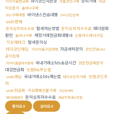
파이코인사는곳
장외거래
자금
이더리움현금화
리플코인구매
믹싱문의
솔라나구매
바이낸스전송대행
btc구매대행
24시코인업체
usdc판매
탈세하는방법
돈믹싱최저수수료
태더원화
돈믹싱최저수수료
환전
재정거래현금화대행사
신용카드테더구입
솔라나구매
믹싱재테크
탈세돈믹싱
테더코인매입
자금세탁문의
코인전송otc
이더리움구입대행
공식업체
국내거래소fds송금시간
검돈현금화문의
이더리움클레식판매
대검현금화
빗썸fds푸는법
국내거래소fds깨는법
빗썸코인추
usdc매입
테더코인직거래
적
usdc현금화
가상화폐선물거래
코인돈세탁
돈믹싱최저수수료
세금적게내는방법
태더원화환전
좋아요
0
싫어요
0