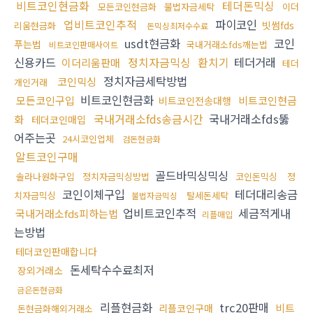
비트코인현금화
테더돈믹싱
모든코인현금화
불법자금세탁
이더
업비트코인추적
파이코인
빗썸fds
리움현금화
돈믹싱최저수수료
usdt현금화
코인
푸는법
국내거래소fds깨는법
비트코인판매사이트
신용카드
정치자금믹싱
환치기
테더거래
이더리움판매
테더
정치자금세탁방법
코인믹싱
개인거래
비트코인현금화
모든코인구입
비트코인현금
비트코인전송대행
국내거래소fds송금시간
국내거래소fds뚫
화
테더코인매입
어주는곳
24시코인업체
검돈현금화
알트코인구매
골드바믹싱믹싱
솔라나원화구입
정치자금믹싱방법
코인돈믹싱
정
코인이체구입
테더대리송금
치자금믹싱
탈세돈세탁
불법자금믹싱
업비트코인추적
세금적게내
국내거래소fds피하는법
리플매입
는방법
테더코인판매합니다
돈세탁수수료최저
장외거래소
금은돈현금화
리플현금화
trc20판매
비트
리플코인구매
돈현금화해외거래소