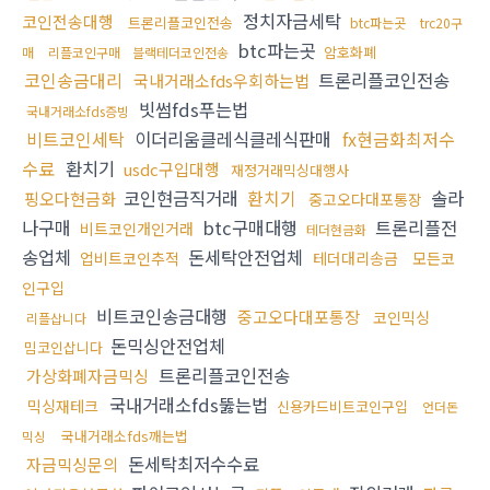
정치자금세탁
코인전송대행
트론리플코인전송
btc파는곳
trc20구
btc파는곳
암호화폐
매
리플코인구매
블랙테더코인전송
코인송금대리
트론리플코인전송
국내거래소fds우회하는법
빗썸fds푸는법
국내거래소fds증빙
비트코인세탁
이더리움클레식클레식판매
fx현금화최저수
수료
환치기
usdc구입대행
재정거래믹싱대행사
코인현금직거래
환치기
솔라
핑오다현금화
중고오다대포통장
나구매
btc구매대행
트론리플전
비트코인개인거래
테더현금화
송업체
돈세탁안전업체
업비트코인추적
테더대리송금
모든코
인구입
비트코인송금대행
중고오다대포통장
코인믹싱
리플삽니다
돈믹싱안전업체
밈코인삽니다
트론리플코인전송
가상화폐자금믹싱
국내거래소fds뚫는법
믹싱재테크
신용카드비트코인구입
언더돈
국내거래소fds깨는법
믹싱
돈세탁최저수수료
자금믹싱문의