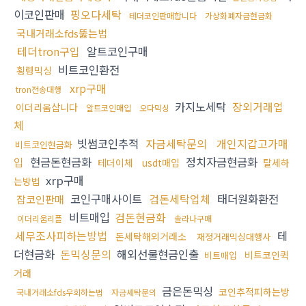
이코인판매
핑오다세탁
테더코인판매합니다
가상화폐자금현금화
국내거래소fds뚫는법
테더tron구입
알트코인구매
비트코인환전
횡령믹싱
xrp구매
tron전송대행
카지노세탁
장외거래업
이더리움삽니다
알트코인매입
오다믹싱
체
빗썸코인추적
자금세탁문의
개인지갑고가매
비트코인현금화
입
현금돈현금화
정치자금현금화
테더이체
usdt매입
탈세하
xrp구매
는방법
코인구매사이트
검돈세탁업체
태더원화환전
잡코인판매
비트매입
검돈현금화
이더리움리플
솔라나구매
세무조사피하는방법
테
돈세탁해외거래소
재정거래믹싱대행사
더현금화
돈믹싱문의
해외선물현금인출
비트코인퀵
비트매입
거래
금은돈믹싱
코인추적피하는방
국내거래소fds우회하는법
자금세탁문의