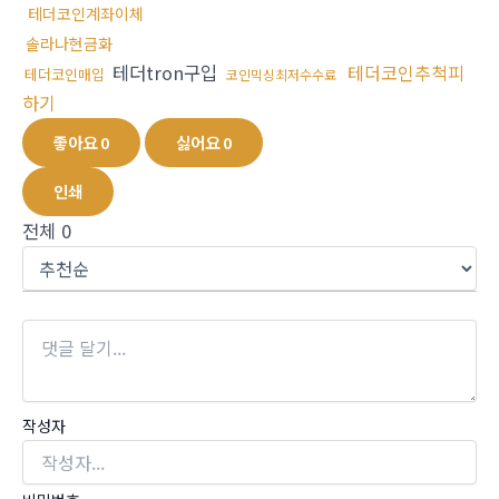
테더코인계좌이체
솔라나현금화
테더tron구입
테더코인추척피
테더코인매입
코인믹싱최저수수료
하기
좋아요
0
싫어요
0
인쇄
전체
0
작성자