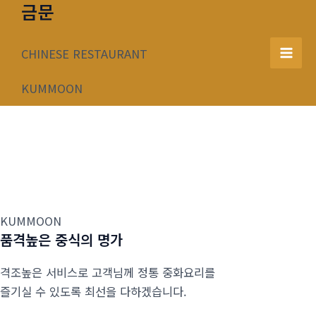
금문
콘
텐
츠
CHINESE RESTAURANT
Mai
로
건
KUMMOON
Men
너
뛰
기
KUMMOON
품격높은 중식의 명가
격조높은 서비스로 고객님께 정통 중화요리를
즐기실 수 있도록 최선을 다하겠습니다.