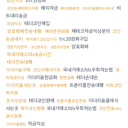
검돈믹싱
btc현금화
해외자금
비
코인돈세탁테더거래
태더원화환전
이더리움클레식사는곳
트대리송금
테더코인매입
자금믹싱
암호화폐전송대행
재테크자금믹싱문의
코인
해외돈현금화
송금대리
trc20원화구입
바이낸스코인삽니다
암호화폐
검돈믹싱문의
코인돈믹싱
검돈믹싱업체
국내거래소fds송금시간
테더전송대행
국내거래소fds우회하는법
이더리움구매
코인구매사이트
정
이더리움현금화
테더손대손
치자금믹싱
핑현금화
이더리움사는곳
트론리플전송대행
비트코인
암호화폐구매대행
퀵거래
테더코인판매
이더리움클레식
돈믹싱방법
트론리플코인전송
사는곳
국내거래소fds우회하는법
파이코인판매
코인전송otc
공식업체
자금믹싱
이더리움매입