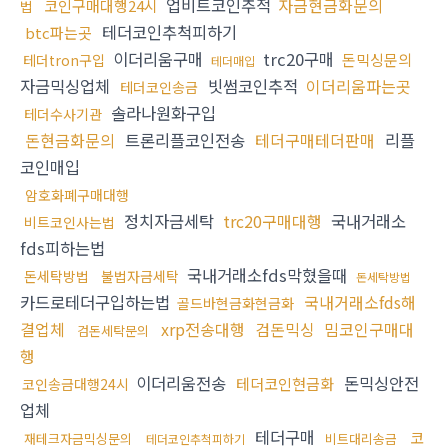
업비트코인추적
자금현금화문의
코인구매대행24시
법
테더코인추척피하기
btc파는곳
이더리움구매
trc20구매
돈믹싱문의
테더tron구입
테더매입
자금믹싱업체
빗썸코인추적
이더리움파는곳
테더코인송금
솔라나원화구입
테더수사기관
돈현금화문의
트론리플코인전송
테더구매테더판매
리플
코인매입
암호화폐구매대행
정치자금세탁
trc20구매대행
국내거래소
비트코인사는법
fds피하는법
국내거래소fds막혔을때
돈세탁방법
불법자금세탁
돈세탁방법
카드로테더구입하는법
국내거래소fds해
골드바현금화현금화
결업체
xrp전송대행
검돈믹싱
밈코인구매대
검돈세탁문의
행
이더리움전송
돈믹싱안전
테더코인현금화
코인송금대행24시
업체
테더구매
코
재테크자금믹싱문의
비트대리송금
테더코인추척피하기