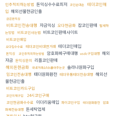
돈믹싱수수료최저
테더코인매
인추적피하는방법
코인손대손
입
해외선물현금인출
금은돈믹싱
비트코인전송대행
자금믹싱
잡코인판매
오다현금화
탈세하
비트코인판매사이트
비트코인사는법
는방법
비트코인매입
테더코인매입
테더코인비대면거래
오다집수수료
암호화폐구매대행
해외
돈믹싱
usdc구입대행
코인추적피하는방법
자금
리플코인판매
돈믹싱문의
해외돈현금화
솔라나원화구입
국내거래소fds뚫어주는곳
태더원화환전
해외선
밈코인전송대행
테더무통테더전송대행
물현금인출
비트코인카드구입
24시코인구매
코인이체구입
이더리움매입
코인현금화수수료
파이코인구입
암호
테더원화환전
돈세탁업체
화폐전송대행