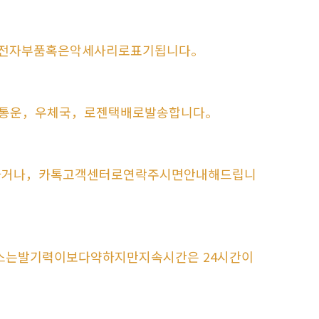
전자부품혹은악세사리로표기됩니다。
통운，우체국，로젠택배로발송합니다。
하거나，카톡고객센터로연락주시면안내해드립니
스는발기력이보다약하지만지속시간은 24시간이