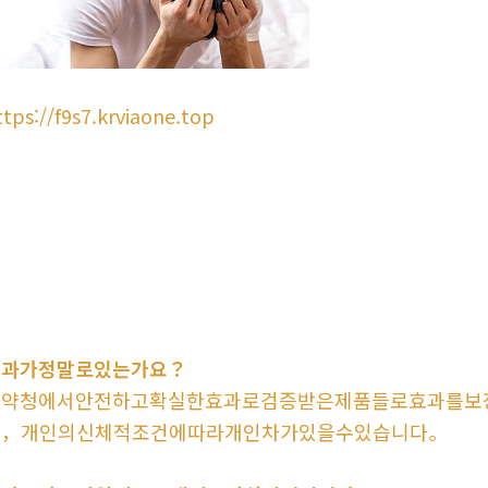
ttps://f9s7.krviaone.top
효과가정말로있는가요？
식약청에서안전하고확실한효과로검증받은제품들로효과를보
단，개인의신체적조건에따라개인차가있을수있습니다。