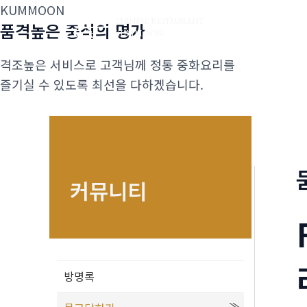
콘
KUMMOON
금문
CHINESE RESTAURANT
품격높은 중식의 명가
텐
KUMMOON
츠
격조높은 서비스로 고객님께 정통 중화요리를
로
즐기실 수 있도록 최선을 다하겠습니다.
건
너
뛰
기
커뮤니티
방명록