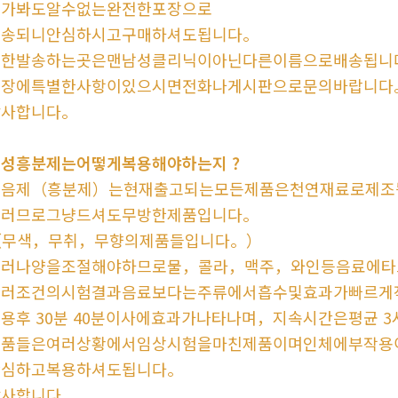
누가봐도알수없는완전한포장으로
배송되니안심하시고구매하셔도됩니다。
또한발송하는곳은맨남성클리닉이아닌다른이름으로배송됩니
포장에특별한사항이있으시면전화나게시판으로문의바랍니다
감사합니다。
여성흥분제는어떻게복용해야하는지 ?
최음제（흥분제）는현재출고되는모든제품은천연재료로제조
그러므로그냥드셔도무방한제품입니다。
（무색，무취，무향의제품들입니다。）
그러나양을조절해야하므로물，콜라，맥주，와인등음료에타
여러조건의시험결과음료보다는주류에서흡수및효과가빠르게
용후 30분 40분이사에효과가나타나며，지속시간은평균 
제품들은여러상황에서임상시험을마친제품이며인체에부작용
안심하고복용하셔도됩니다。
감사합니다。