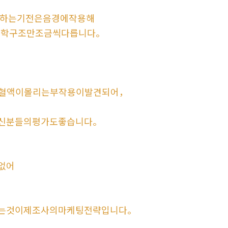
하는기전은음경에작용해
화학구조만조금씩다릅니다。
혈액이몰리는부작용이발견되어，
신분들의평가도좋습니다。
없어
는것이제조사의마케팅전략입니다。