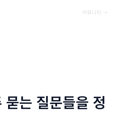
갤러리
전화예약
금문소식
커뮤니티
 묻는 질문들을 정