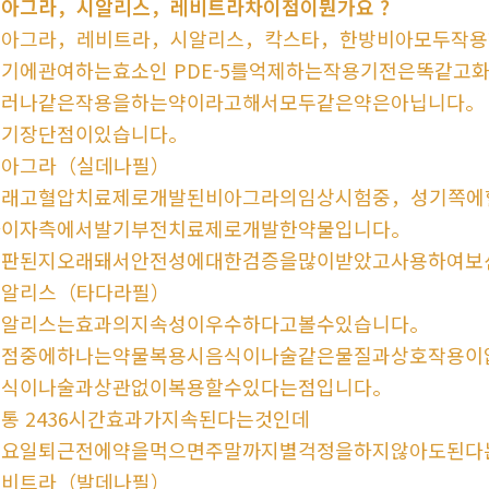
비아그라，시알리스，레비트라차이점이뭔가요 ?
비아그라，레비트라，시알리스，칵스타，한방비아모두작용
기에관여하는효소인 PDE-5를억제하는작용기전은똑같고
그러나같은작용을하는약이라고해서모두같은약은아닙니다。
각기장단점이있습니다。
비아그라（실데나필）
원래고혈압치료제로개발된비아그라의임상시험중，성기쪽에
화이자측에서발기부전치료제로개발한약물입니다。
시판된지오래돼서안전성에대한검증을많이받았고사용하여보
시알리스（타다라필）
시알리스는효과의지속성이우수하다고볼수있습니다。
장점중에하나는약물복용시음식이나술같은물질과상호작용이
음식이나술과상관없이복용할수있다는점입니다。
통 2436시간효과가지속된다는것인데
금요일퇴근전에약을먹으면주말까지별걱정을하지않아도된다
레비트라（발데나필）