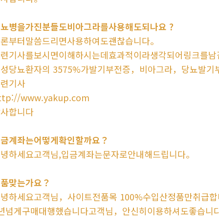
당뇨병을가진분들도비아그라를사용해도되나요 ?
결론부터말씀드리면사용하여도괜찮습니다。
관련기사를보시면이해하시는데효과적이라생각되어링크를남
성당뇨환자의 3575%가발기부전증，비아그라，당뇨발기
관련기사
ttp://www.yakup.com
감사합니다
입금계좌는어떻게확인할까요？
안녕하세요고객님,입금계좌는문자로안내해드립니다。
정품맞는가요？
안녕하세요고객님，사이트전품목 100%수입산정품만취급
9년넘게구매대행했습니다고객님，안신히이용하셔도좋습니