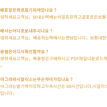
택배포장은뭐로표기되여있나요 ?
안녕하세요고객님，보내는택배는비밀포장하고겉포장은보통
배사는어디로보내주시나요 ?
안녕하세요고객님，배송하는택배사는랜덤입니다，보통대한
용법은어디서확인할까요 ?
안녕하세요고객님，복용법은구매하시고 PDF파일다운로드
다。
비아그라와시알리스는무슨차이가있나요？
아그라는발기력이강하고지속시간은 68시간입니다,시알리
상입니다。