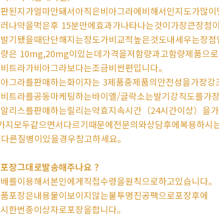
시판된지가얼마안돼서아직은비아그라에비해서인지도가많이
그러나약을먹은후 15분만에효과가나타나는것이가장큰장점
또발기됐을때단단해지는정도가비교적높은것도내세우는장점
량은 10mg,20mg이있는데가격을저함량과고함량제품으로
레비트라가비아그라보다는조금비싼편입니다。
비아그라를판매하는화이자는 3제품중제품의안전성을가장강
레비트라를공동마케팅하는바이엘/글락소는발기강직도를가
시알리스를판매하는릴리는약효지속시간（24시간이상）을
3가지모두같으면서다르기때문에전문의와상담후에복용하시
※다른질병이있을경우참고하세요。
포장그대로발송해주나요 ?
택배를이용해서본인에게직접수령을원칙으로하고있습니다。
제품포장은내용물이보이지않는불투명진공팩으로포장후에
다시한번종이상자로포장을합니다。