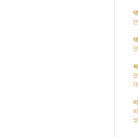
택
복
비