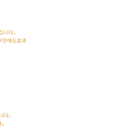
깁니다。
부전에도효과
합니다。
다。