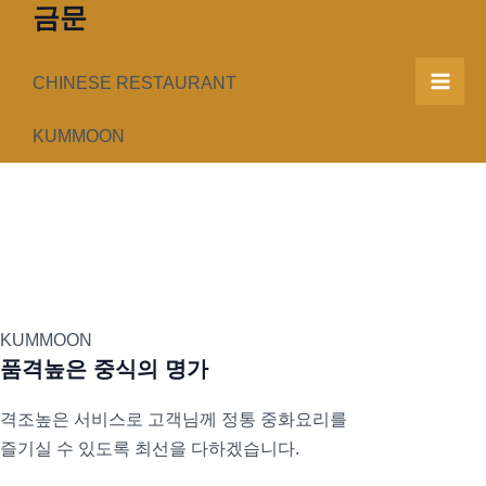
금문
콘
텐
츠
CHINESE RESTAURANT
Mai
로
건
KUMMOON
Men
너
뛰
기
KUMMOON
품격높은 중식의 명가
격조높은 서비스로 고객님께 정통 중화요리를
즐기실 수 있도록 최선을 다하겠습니다.