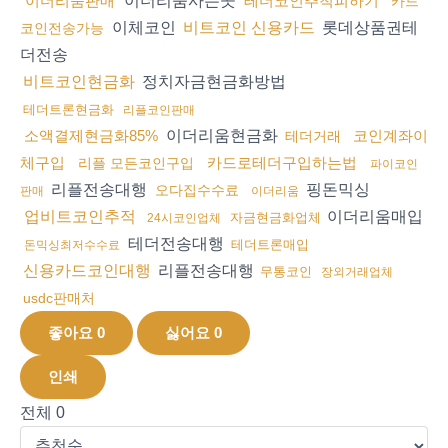
이더리움사는곳
이더리움판매
테더코인추척피하기
카드
이체코인
롯데상품권테
비트코인 신용카드
코인전송가능
더전송
정치자금현금화방법
비트코인현금화
테더트론현금화
리플코인판매
이더리움현금화
소액결제현금화85%
코인계좌이
테더거래
체구입
카드로테더구입하는법
리플 모든코인구입
파이코인
리플전송대행
핑돈믹싱
오다집수수료
판매
이더리움
이더리움매입
업비트코인추적
자금현금화업체
24시코인업체
테더전송대행
테더트론매입
돈믹싱최저수수료
리플전송대행
신용카드코인대행
무통코인
장외거래업체
usdc판매처
좋아요
0
싫어요
0
인쇄
전체
0