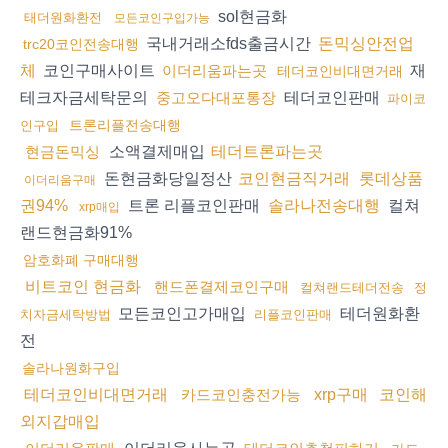
sol현금화
태더원화환전
모든코인구입가능
국내거래소fds출금시간
돈믹싱안전업
trc20코인전송대행
코인구매사이트
재
체
이더리움파는곳
테더코인비대면거래
테크자금세탁문의
테더코인판매
중고오다대포통장
파이코
트론리플전송대행
인구입
소액결제매입
현금돈믹싱
테더트론파는곳
돈현금화당일정산
코인현금직거래
롯데상품
이더리움구매
트론 리플코인판매
컬쳐
권94%
솔라나전송대행
xrp매입
랜드현금화91%
암호화폐 구매대행
비트코인 현금화
핸드폰결제코인구매
컬쳐랜드테더전송
정
모든코인고가매입
테더원화환
치자금세탁방법
리플코인판매
전
솔라나원화구입
테더코인비대면거래
카드코인충전가능
xrp구매
코인해
외지갑매입