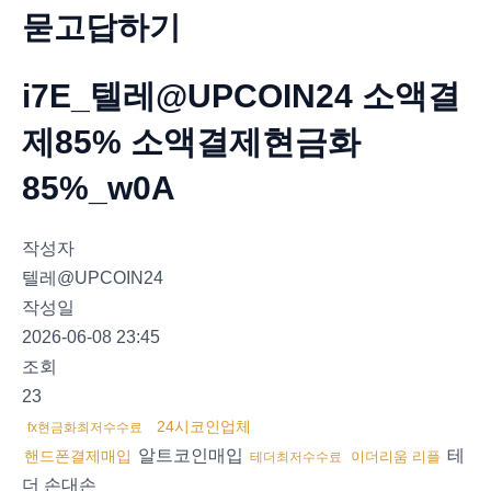
묻고답하기
i7E_텔레@UPCOIN24 소액결
제85% 소액결제현금화
85%_w0A
작성자
텔레@UPCOIN24
작성일
2026-06-08 23:45
조회
23
24시코인업체
fx현금화최저수수료
알트코인매입
테
핸드폰결제매입
이더리움 리플
테더최저수수료
더 손대손