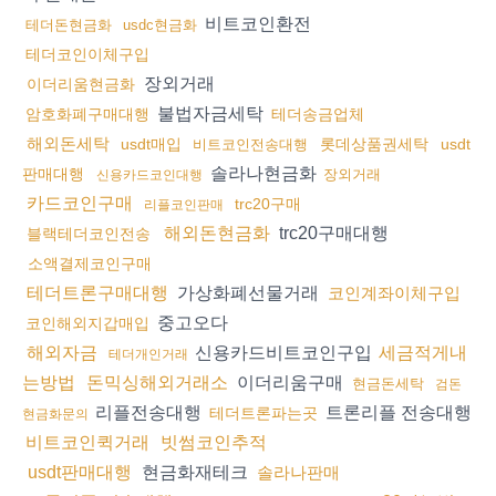
비트코인환전
테더돈현금화
usdc현금화
테더코인이체구입
장외거래
이더리움현금화
불법자금세탁
암호화폐구매대행
테더송금업체
해외돈세탁
usdt매입
롯데상품권세탁
usdt
비트코인전송대행
솔라나현금화
판매대행
장외거래
신용카드코인대행
카드코인구매
trc20구매
리플코인판매
trc20구매대행
해외돈현금화
블랙테더코인전송
소액결제코인구매
가상화폐선물거래
테더트론구매대행
코인계좌이체구입
중고오다
코인해외지갑매입
신용카드비트코인구입
해외자금
세금적게내
테더개인거래
이더리움구매
는방법
돈믹싱해외거래소
현금돈세탁
검돈
리플전송대행
트론리플 전송대행
테더트론파는곳
현금화문의
비트코인퀵거래
빗썸코인추적
현금화재테크
usdt판매대행
솔라나판매