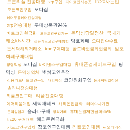
트론리플 전송대행
trc20사는법
xrp구입
파이코인사는곳
오다집
모든코인구입
테더무통테더전송대행
롯데상품권94%
xrp전송대행
비트코인현금화
돈믹싱당일정산
국내거
모든코인구입가능
암호화폐
래소fds시간
오다집수수료
신용카드코인구매방법
돈세탁해외거래소
tron구매대행
골드바현금화현금화
암호
화폐구매대행
오다집
핑
휴대폰결제비트구입
바이낸스구입대행
횡령믹싱
믹싱
빗썸코인추적
돈믹싱업체
코인원화구입
신용카드비트코인구입
대검믹싱
돈세탁당일정산
솔라나전송대행
리플코인구매
리플전송대행
세탁재테크
이더리움매입
해외돈현금화
테더수사기관
솔라나구매
휴대폰결제현금화85%
돈믹싱업체
장외거래
해외돈현금화
trc20 구매대행
잡코인구입대행
리플코인대행
카드코인구입처
핑오다믹싱