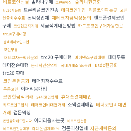
비트코인선물
솔라나구매
솔라나현금화
코인돈믹싱
트론리플코인전송
테더코인매입
리플코인파는곳
코인
trc20사는법
돈믹싱업체
재테크자금믹싱문의
핸드폰결제코인
현금화수수료
구매
세금적게내는방법
카드로코인구매가능한곳
코인현금직거래
trc20구매대행
블랙테더코인구입
코인무통
trc20 구매대행
테더무통
재테크자금믹싱문의
바이낸스구입대행
테더전송대행
usdc현금화
돈세탁안전업체
국내거래소fds증빙
trc20 판매
코인돈현금화
테더최저수수료
이더리움매입
무통코인
코인현금직거래
휴대폰결제매입
24시코인업체
소액결제매입
테더코인비대면
테더코인비대면거래
카드코인구입처
거래
검돈믹싱
이더리움사는곳
돈현금화해드립니다
비트코인선물
검돈믹싱업체
자금세탁문의
휴대폰결제85%
비트코인전송대행