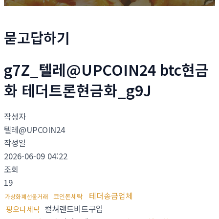
묻고답하기
g7Z_텔레@UPCOIN24 btc현금
화 테더트론현금화_g9J
작성자
텔레@UPCOIN24
작성일
2026-06-09 04:22
조회
19
테더송금업체
코인돈세탁
가상화폐선물거래
컬쳐랜드비트구입
핑오다세탁