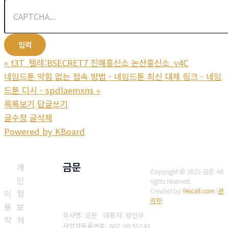
«
t3T_텔레:BSECRET7 진해흥신소 논산흥신소_v4C
네임드툰 막힘 없는 접속 방법 - 네임드툰 최신 대체 링크 - 네임
드툰 디시 - spdlaemxns
»
목록보기
답글쓰기
글수정
글삭제
Powered by KBoard
금문
개
Copyright © 2025 금문. All
인
rights reserved.
Created by
Yescall.com
[
관
이
정
리자
]
용
보
회사명: 금문 대표자: 왕인부
약
처
사업자등록번호: 607-38-55143