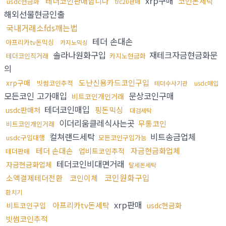
xrp구매
테더코인판매합니다
코인돈세탁
usdc현금화
trc20판매
해외선물현금인출
국내거래소fds깨는법
테더 손대손
아프리카tv돈믹싱
카지노믹싱
솔라나원화구입
재테크자금현금화문
테더코인직거래
카지노현금화
의
도난신용카드코인구입
xrp구매
빗썸코인추적
테더수사기관
usdc매입
모든코인 고가매입
문상코인구매
비트코인개인거래
테더코인매입
핑돈믹싱
usdc판매처
대검세탁
이더리움클레식사는곳
무통코인
비트코인개인거래
컬쳐랜드세탁
비트송금업체
usdc구입대행
모든코인구입가능
테더 손대손
자금현금화업체
업비트코인추적
테더판매
테더코인비대면거래
자금현금화업체
탈세돈세탁
코인원화구입
소액결제테더전환
코인이체
환치기
xrp판매
아프리카tv돈세탁
비트코인구입
usdc현금화
빗썸코인추적