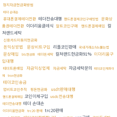
정치자금현금화방법
테더 손대손
테더전송대행
휴대폰결제테더전환
문화상
핸드폰결제코인구매방법
이더리움클레식
컬
품권테더전환
알트코인구매
핸드폰결제매입
쳐랜드세탁
신용카드미동의현금화
돈믹싱방법
문상비트구입
리플코인판매
국내거래소fds뚫는법
문상매입
컬쳐랜드현금화91%
이더리움구
테더돈세탁
btc현금화
입대행
자금믹싱업체
자금세탁문의
테더트론매입
자금세탁
테더코인계좌이
체
tron현금화
테더코인송금
usdt판매대행
업비트코인추적
핑돈현금화
코인이체구입
usdc전송대행
핸드폰결제매입
테더 손대손
테더전송대행
trc20판매
이더리움현금화
trc20 판매