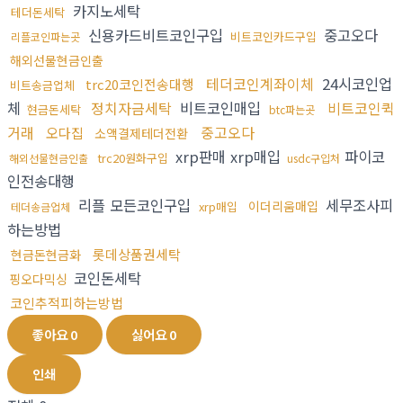
카지노세탁
테더돈세탁
신용카드비트코인구입
중고오다
비트코인카드구입
리플코인파는곳
해외선물현금인출
테더코인계좌이체
24시코인업
trc20코인전송대행
비트송금업체
체
정치자금세탁
비트코인매입
비트코인퀵
현금돈세탁
btc파는곳
거래
중고오다
오다집
소액결제테더전환
xrp판매 xrp매입
파이코
trc20원화구입
해외선물현금인출
usdc구입처
인전송대행
리플 모든코인구입
세무조사피
이더리움매입
xrp매입
테더송금업체
하는방법
롯데상품권세탁
현금돈현금화
코인돈세탁
핑오다믹싱
코인추적피하는방법
좋아요
0
싫어요
0
인쇄