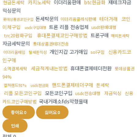
카지노세탁
이더리움판매
btc현금화
재테크자금
현금돈세탁
믹싱문의
돈세탁문의
테더거래
코인
이더리움클레식판매
롯데상품권코인구입
이체구입
트론 리플 전송업체
usdt판매대행
usdc구입대행
휴대폰결제코인구매방법
트론구매
trc20원화구입
해외돈세탁
자금세탁문의
롯데상품권테더전송
개인지갑 고가매입
신용카드코
sol구입
이더리움매입
탈세돈믹싱
인구매
세금적게내는방법
휴대폰결제테더전환
소액결제세탁
롯데상품권
94%
핸드폰결제테더구매
돈세탁
컬쳐랜드91%
usdc현금화
리플 모든코인구입
모든코인구입
자금믹싱
신용
usdc전송대행
국내거래소fds막혔을때
카드코인구매방법
좋아요
0
싫어요
0
인쇄
전체
0