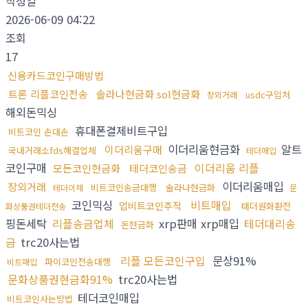
작성일
2026-06-09 04:22
조회
17
신용카드코인구매방법
트론 리플코인전송
솔라나현금화 sol현금화
usdc구입처
장외거래
해외돈믹싱
휴대폰결제비트구입
비트코인 손대손
이더리움현금화
알트
이더리움구매
국내거래소fds해결업체
테더매입
코인구매
이더리움 리플
모든코인현금화
테더코인송금
이더리움매입
장외거래
비트코인송금대행
솔라나현금화
테더이체
문
코인믹싱
비트매입
업비트코인추적
태더원화환전
화상품권테더전송
핑돈세탁
리플송금업체
xrp판매 xrp매입
테더대리송
돈현금화
금
trc20사는법
리플 모든코인구입
문상91%
파이코인전송대행
비트매입
문화상품권현금화91%
trc20사는법
테더코인매입
비트코인사는방법