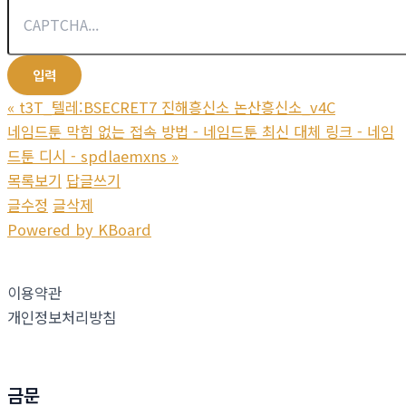
«
t3T_텔레:BSECRET7 진해흥신소 논산흥신소_v4C
네임드툰 막힘 없는 접속 방법 - 네임드툰 최신 대체 링크 - 네임
드툰 디시 - spdlaemxns
»
목록보기
답글쓰기
글수정
글삭제
Powered by KBoard
이용약관
개인정보처리방침
금문