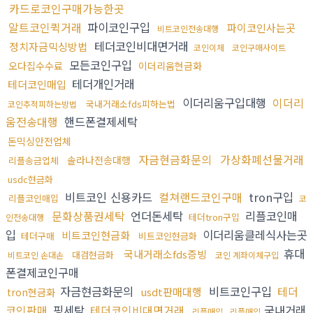
카드로코인구매가능한곳
알트코인퀵거래
파이코인구입
파이코인사는곳
비트코인전송대행
테더코인비대면거래
정치자금믹싱방법
코인이체
코인구매사이트
모든코인구입
오다집수수료
이더리움현금화
테더개인거래
테더코인매입
이더리움구입대행
이더리
국내거래소fds피하는법
코인추적피하는방법
움전송대행
핸드폰결제세탁
돈믹싱안전업체
자금현금화문의
가상화폐선물거래
솔라나전송대행
리플송금업체
usdc현금화
비트코인 신용카드
컬쳐랜드코인구매
tron구입
리플코인매입
코
문화상품권세탁
언더돈세탁
리플코인매
테더tron구입
인전송대행
입
이더리움클레식사는곳
비트코인현금화
테더구매
비트코인현금화
휴대
국내거래소fds증빙
대검현금화
비트코인 손대손
코인 계좌이체구입
폰결제코인구매
자금현금화문의
비트코인구입
테더
usdt판매대행
tron현금화
코인판매
핑세탁
테더코인비대면거래
국내거래
리플매입
리플매입