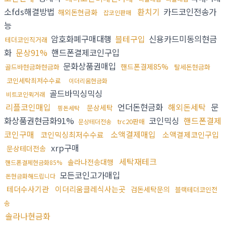
소fds해결방법
환치기
카드코인전송가
해외돈현금화
잡코인판매
능
암호화폐구매대행
블테구입
신용카드미동의현금
테더코인직거래
화
문상91%
핸드폰결제코인구입
문화상품권매입
핸드폰결제85%
골드바현금화현금화
탈세돈현금화
코인세탁최저수수료
이더리움현금화
골드바믹싱믹싱
비트코인퀵거래
리플코인매입
언더돈현금화
해외돈세탁
문
문상세탁
핑돈세탁
화상품권현금화91%
코인믹싱
핸드폰결제
trc20판매
문상테더전송
코인구매
소액결제매입
코인믹싱최저수수료
소액결제코인구입
xrp구매
문상테더전송
세탁재테크
솔라나전송대행
핸드폰결제현금화85%
모든코인고가매입
돈현금화해드립니다
테더수사기관
이더리움클레식사는곳
검돈세탁문의
블랙테더코인전
송
솔라나현금화