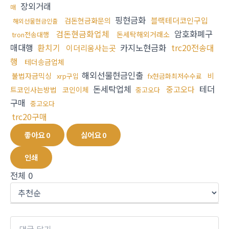
장외거래
매
핑현금화
블랙테더코인구입
검돈현금화문의
해외선물현금인출
검돈현금화업체
암호화폐구
돈세탁해외거래소
tron전송대행
매대행
환치기
카지노현금화
trc20전송대
이더리움사는곳
행
테더송금업체
해외선물현금인출
불법자금믹싱
비
xrp구입
fx현금화최저수수료
돈세탁업체
테더
중고오다
트코인사는방법
코인이체
중고오다
구매
중고오다
trc20구매
좋아요
0
싫어요
0
인쇄
전체
0