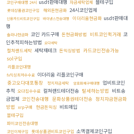
usdt판매대행
블테구입
자금세탁업체
코인구매대행 24시
24시코인업체
해외돈현금화
롯데상품권코인구입
usdt판매대
이더리움현금화
신용카드비트코인구입
바이낸스전송대행
행
코인 카드구매
비트코인퀵거래
코
돈현금화방법
솔라나현금화
인추적피하는방법
오다세탁
세탁재테크
카드코인전송가능
컬쳐랜드세탁
돈믹싱방법
sol구입
리플코인대행
이더리움 리플코인구매
fx믹싱최저수수료
중고오다대포통장
업비트코인
정치자금세탁
암호화폐구매대행
추적
컬쳐랜드테더전송
탈세하는방법
비트송
오다집수수료
금업체
코인전송대행
문화상품권테더전송
정치자금현금화
방법
비트매입
현금돈믹싱
xrp구매
블테구입
파이코인전송대행
소액결제코인구입
롯데상품권비트코인구입
코인이체구입