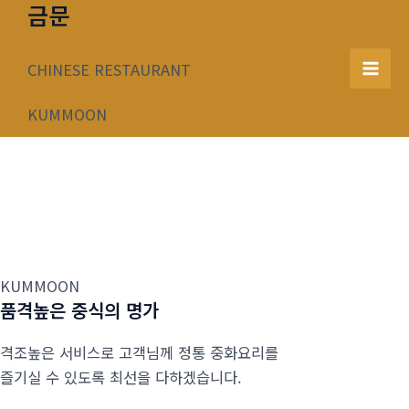
금문
콘
텐
츠
CHINESE RESTAURANT
Mai
로
건
KUMMOON
Men
너
뛰
기
KUMMOON
품격높은 중식의 명가
격조높은 서비스로 고객님께 정통 중화요리를
즐기실 수 있도록 최선을 다하겠습니다.