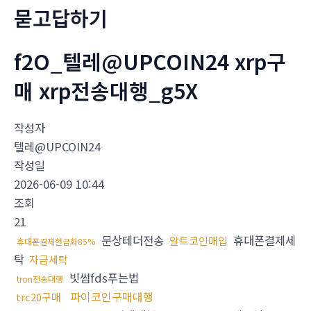
묻고답하기
f2O_텔레@UPCOIN24 xrp구
매 xrp전송대행_g5X
작성자
텔레@UPCOIN24
작성일
2026-06-09 10:44
조회
21
문상테더전송
휴대폰결제세
알트코인매입
휴대폰결제현금화85%
탁
자금세탁
빗썸fds푸는법
tron전송대행
파이코인구매대행
trc20구매