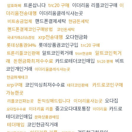
트론삽니다
trc20 구매
이더리움 리플코인구매
이
암호화폐
더리움전송대행
이더리움클레식사는곳
핸드폰결제세탁
비트송금업체
현금돈세탁
핸드폰결제코인구매방법
코인돈세탁
xrp전송대행
오다현금화
국내거래소fds증빙
롯데상품권코인구입
롯데상품권94%
trc20 구매
알트코인퀵거래
알트코인퀵거
트론리플코인판매
tron현금화
래
돈현금화최저수수료
카드로테더코인매입
비트
trc20 판매
코인개인거래
이더리움클레식사는곳
현금화재테크
xrp구매
코인믹싱최저수수료
카드로코인구매
테더코인판매
가능한곳
오다집
돈믹싱해드립니다
이더리움사는곳
리플코인파는곳
중고오다대포통장
카드로
이더리움 리플
이더리움
오다집수수료
테더코인매입
문화상품권매입
테더매입
코인현금직거래