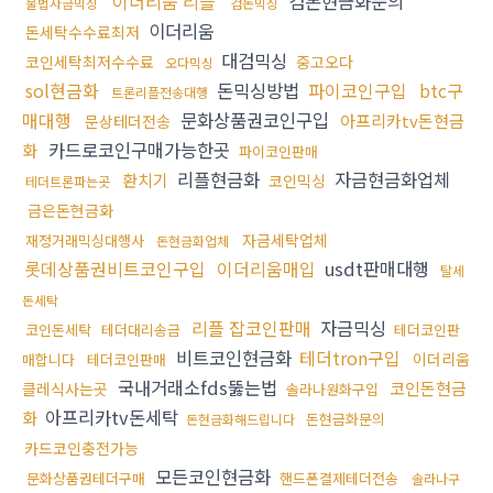
이더리움 리플
검돈현금화문의
불법자금믹싱
검돈믹싱
이더리움
돈세탁수수료최저
대검믹싱
코인세탁최저수수료
중고오다
오다믹싱
sol현금화
돈믹싱방법
파이코인구입
btc구
트론리플전송대행
매대행
문화상품권코인구입
아프리카tv돈현금
문상테더전송
카드로코인구매가능한곳
화
파이코인판매
리플현금화
자금현금화업체
환치기
코인믹싱
테더트론파는곳
금은돈현금화
자금세탁업체
재정거래믹싱대행사
돈현금화업체
롯데상품권비트코인구입
이더리움매입
usdt판매대행
탈세
돈세탁
리플 잡코인판매
자금믹싱
코인돈세탁
테더대리송금
테더코인판
비트코인현금화
테더tron구입
이더리움
매합니다
테더코인판매
국내거래소fds뚫는법
코인돈현금
클레식사는곳
솔라나원화구입
아프리카tv돈세탁
화
돈현금화문의
돈현금화해드립니다
카드코인충전가능
모든코인현금화
문화상품권테더구매
핸드폰결제테더전송
솔라나구