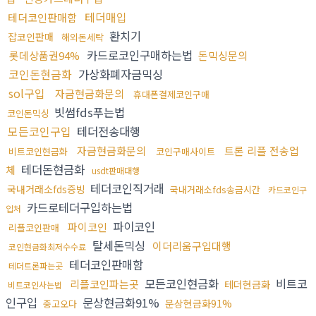
테더매입
테더코인판매함
환치기
잡코인판매
해외돈세탁
카드로코인구매하는법
롯데상품권94%
돈믹싱문의
코인돈현금화
가상화폐자금믹싱
sol구입
자금현금화문의
휴대폰결제코인구매
빗썸fds푸는법
코인돈믹싱
모든코인구입
테더전송대행
자금현금화문의
트론 리플 전송업
비트코인현금화
코인구매사이트
테더돈현금화
체
usdt판매대행
테더코인직거래
국내거래소fds증빙
국내거래소fds송금시간
카드코인구
카드로테더구입하는법
입처
파이코인
파이코인
리플코인판매
탈세돈믹싱
이더리움구입대행
코인현금화최저수수료
테더코인판매함
테더트론파는곳
모든코인현금화
비트코
리플코인파는곳
테더현금화
비트코인사는법
인구입
문상현금화91%
문상현금화91%
중고오다