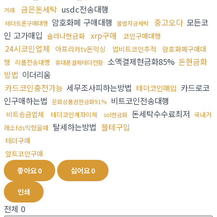
금은돈세탁
usdc전송대행
거래
암호화폐 구매대행
중고오다
모든코
테더트론구매대행
불법자금세탁
인 고가매입
xrp구매
솔라나현금화
코인구매대행
24시코인업체
아프리카tv돈믹싱
업비트코인추적
암호화폐구매대
소액결제현금화85%
돈현금화
행
리플전송대행
휴대폰결제테더전환
방법
이더리움
카드코인충전가능
세무조사피하는방법
카드로코
테더코인매입
인구매하는법
비트코인전송대행
문화상품권현금화91%
돈세탁수수료최저
비트송금업체
테더코인계좌이체
국내거
sol현금화
탈세하는방법
블테구입
래소fds막혔을때
테더구매
알트코인구매
좋아요
0
싫어요
0
인쇄
전체
0