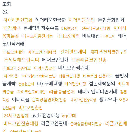
조회
22
이더리움현금화
이더리움매입
돈현금화업체
이더리움현금화
돈세탁최저수수료
대검세탁
이더리
btc현금화
신용카드코인대행
비트매입
테더
움파는곳
카드코인충전가능
테더코인매입
무통코인
코인직거래
컬쳐랜드세탁
휴대폰결제코인구입
비트코인매입
파이코인구매대행
돈세탁해드립니다
테더코인판매
트론리플코인전송
비트코인퀵거래
이더리움판매
비트코인 신용카드
불법자
이더리움
국내거래소fds깨는법
리플코인대행
비트코인 신용카드
금세탁
btc구매대행
검돈세탁문의
비트대
테더전송대행
검돈현금화
리플송금업체
테더코인비대면거래
리송금
파이코인구매대행
검돈
이더리움
중고오다
문화상품권테더전송
믹싱
파이코인전송대행
모든코
비트코인환전
인현금화
usdc전송대행
24시코인업체
xrp구매
비트코인전송대행
리플코인판매
리플코인매
문화상품권테더전송
입
신용카드테더구입