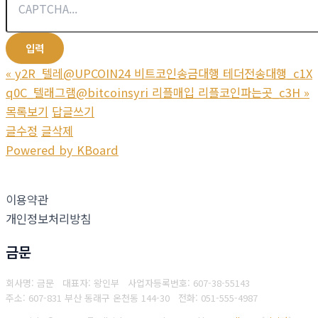
«
y2R_텔레@UPCOIN24 비트코인송금대행 테더전송대행_c1X
q0C_텔래그램@bitcoinsyri 리플매입 리플코인파는곳_c3H
»
목록보기
답글쓰기
글수정
글삭제
Powered by KBoard
이용약관
개인정보처리방침
금문
회사명: 금문 대표자: 왕인부
사업자등록번호: 607-38-55143
주소: 607-831 부산 동래구 온천동 144-30
전화: 051-555-4987