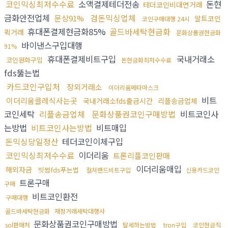
코인믹싱최저수수료
소액결제테더전송
돈현
테더코인비대면거래
금화안전업체
검돈믹싱업체
문상91%
알트코인
코인구매대행 24시
휴대폰결제현금화85%
골드바세탁현금화
퀵거래
문화상품권현금화
바이낸스구입대행
91%
휴대폰결제비트구입
국내거래소
코인원화구입
돈현금화최저수수료
fds뚫는법
카드코인구입처
장외거래소
이더리움메타마스크
비트
이더리움클레식사는곳
국내거래소fds출금시간
리플송금업체
코인세탁
리플송금업체
문화상품권코인구매방법
비트코인사
는방법
비트코인사는방법
비트매입
돈믹싱당일정산
테더코인이체구입
코인믹싱최저수수료
이더리움
트론리플코인판매
이더리움매입
해외자금
빗썸fds푸는법
컬쳐랜드비트구입
신용카드코인
트론구매
구매
비트코인환전
구매대행
골드바세탁현금화
재정거래세탁대행사
문화상품권코인구매방법
sol판매처
탈세하는방법
tron구입
코인현금직