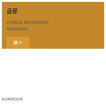
콘
금문
텐
츠
CHINESE RESTAURANT
로
KUMMOON
건
너
Main
뛰
Menu
기
KUMMOON