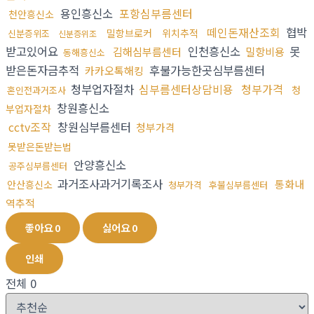
용인흥신소
포항심부름센터
천안흥신소
떼인돈재산조회
협박
밀항브로커
위치추적
신분증위조
신분증위조
받고있어요
인천흥신소
못
김해심부름센터
밀항비용
동해흥신소
받은돈자금추적
후불가능한곳심부름센터
카카오톡해킹
청부업자절차
심부름센터상담비용
청부가격
청
혼인전과거조사
창원흥신소
부업자절차
cctv조작
창원심부름센터
청부가격
못받은돈받는법
안양흥신소
공주심부름센터
과거조사과거기록조사
통화내
안산흥신소
청부가격
후불심부름센터
역추적
좋아요
0
싫어요
0
인쇄
전체
0