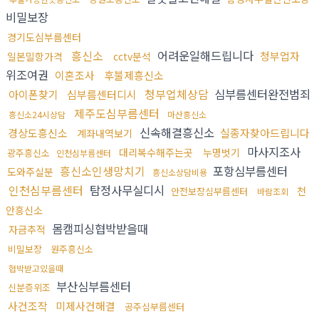
비밀보장
경기도심부름센터
흥신소
어려운일해드립니다
청부업자
일본밀항가격
cctv분석
위조여권
이혼조사
후불제흥신소
청부업체상담
심부름센터완전범죄
아이폰찾기
심부름센터디시
제주도심부름센터
흥신소24시상담
마산흥신소
신속해결흥신소
경상도흥신소
실종자찾아드립니다
계좌내역보기
마사지조사
대리복수해주는곳
누명벗기
광주흥신소
인천심부름센터
흥신소인생망치기
포항심부름센터
도와주실분
흥신소상담비용
인천심부름센터
탐정사무실디시
천
안전보장심부름센터
바람조회
안흥신소
몸캠피싱협박받을때
자금추적
비밀보장
원주흥신소
협박받고있을때
부산심부름센터
신분증위조
사건조작
미제사건해결
공주심부름센터