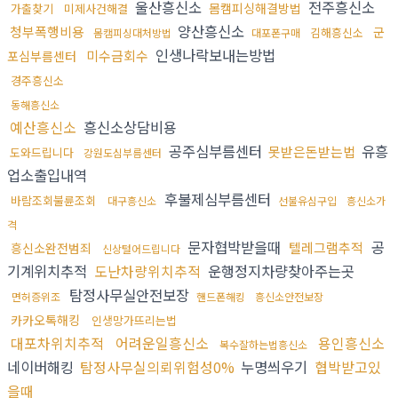
울산흥신소
전주흥신소
몸캠피싱해결방법
가출찾기
미제사건해결
양산흥신소
청부폭행비용
군
김해흥신소
몸캠피싱대처방법
대포폰구매
인생나락보내는방법
미수금회수
포심부름센터
경주흥신소
동해흥신소
예산흥신소
흥신소상담비용
공주심부름센터
유흥
못받은돈받는법
도와드립니다
강원도심부름센터
업소출입내역
후불제심부름센터
바람조회불륜조회
대구흥신소
선불유심구입
흥신소가
격
문자협박받을때
공
텔레그램추적
흥신소완전범죄
신상털어드립니다
기계위치추적
도난차량위치추적
운행정지차량찾아주는곳
탐정사무실안전보장
면허증위조
핸드폰해킹
흥신소안전보장
카카오톡해킹
인생망가뜨리는법
대포차위치추적
어려운일흥신소
용인흥신소
복수잘하는법흥신소
네이버해킹
탐정사무실의뢰위험성0%
누명씌우기
협박받고있
을때