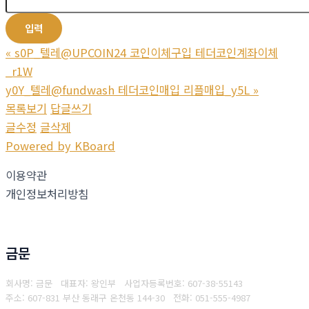
«
s0P_텔레@UPCOIN24 코인이체구입 테더코인계좌이체
_r1W
y0Y_텔레@fundwash 테더코인매입 리플매입_y5L
»
목록보기
답글쓰기
글수정
글삭제
Powered by KBoard
이용약관
개인정보처리방침
금문
회사명: 금문 대표자: 왕인부
사업자등록번호: 607-38-55143
주소: 607-831 부산 동래구 온천동 144-30
전화: 051-555-4987