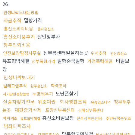
26
인생나락보내는방법
자금추적
밀항가격
흥신소의뢰비용
음지흥신소
흥신소이용후기
살인청부자
청부의뢰비용
심부름센터일잘하는곳
안전보장탐정사무실
위치추적
안산흥신소
유포협박해결
밀항중국밀항
비밀보
가정폭력해결
청부폭행가격
장
인생나락보내기
텔레그램추적
학력조작
원주흥신소
도난폰찾기
누명씌우기
사기당한돈찾는법
실종자찾기전문
위조여권
회사평판조작
청부해주
유흥업소내역
재판증거삭제
는곳
포항심부름센터
김해심부름센터
흥신소비밀보장
학력위조
진주심부름센터
주민등록증위조
유포협박해결
범죄이력조사
말못할고민해결
탐정사무실안전보장
강원도흥신소
후불가능한곳흥신소