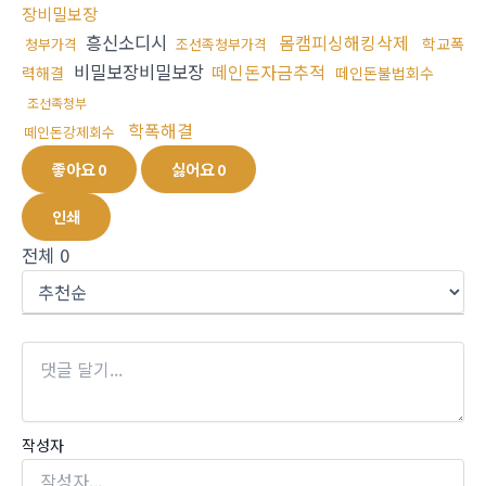
장비밀보장
흥신소디시
몸캠피싱해킹삭제
학교폭
청부가격
조선족청부가격
비밀보장비밀보장
떼인돈자금추적
력해결
떼인돈불법회수
조선족청부
학폭해결
떼인돈강제회수
좋아요
0
싫어요
0
인쇄
전체
0
작성자