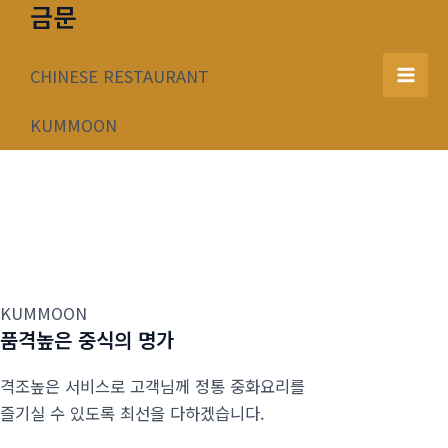
금문
콘
텐
츠
CHINESE RESTAURANT
Mai
로
건
KUMMOON
Men
너
뛰
기
KUMMOON
품격높은 중식의 명가
격조높은 서비스로 고객님께 정통 중화요리를
즐기실 수 있도록 최선을 다하겠습니다.