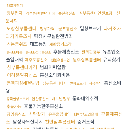
대포차찾기
청부업자
신
심부름센터안전보장
순천흥신소
심부름센터완전범죄
분세탁
포항심부름센터
밀항브로커
과거조사
청부가격
군포흥신소
과거기록조사
탐정사무실완전범죄
대포통장
신분증위조
재판증거조작
후불제흥신소
유흥업소
핀리핀청부
흥신소비용
흥신소전국흥신소
출입내역
유괴찾기
원주심부름센터
제주도흥신소
선불유심구입
심부름센터가격
범죄이력열람
어려운일흥신소
흥신소의뢰비용
흥신소비
몸캠피싱해결방법
심부름센터디시
밀항브로커
자금추적
용
통화내역추적
배트남청부
안산흥신소
중국밀항브로커
후불가능한곳흥신소
후불가능
후불제흥신
사람찾기
광양흥신소
유흥출입내역
협박받고있을때
소
탐정사무실디시
천안심부름센터
증거조작