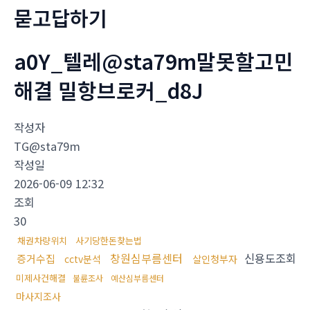
묻고답하기
a0Y_텔레@sta79m말못할고민
해결 밀항브로커_d8J
작성자
TG@sta79m
작성일
2026-06-09 12:32
조회
30
채권차량위치
사기당한돈찾는법
창원심부름센터
신용도조회
증거수집
cctv분석
살인청부자
미제사건해결
불륜조사
예산심부름센터
마사지조사