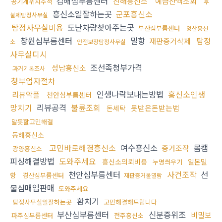
김해심부름센터
진해흥신소
예금잔액조회
공기계위치추적
후
흥신소일잘하는곳
군포흥신소
불제탐정사무실
탐정사무실비용
도난차량찾아주는곳
부산심부름센터
양산흥신
창원심부름센터
밀항
탐정
재판증거삭제
소
안전보장탐정사무실
사무실디시
조선족청부가격
성남흥신소
과거기록조사
청부업자절차
인생나락보내는방법
흥신소인생
리뷰악플
천안심부름센터
망치기
리뷰공격
불륜조회
못받은돈받는법
돈세탁
말못할고민해결
동해흥신소
고민바로해결흥신소
여수흥신소
몸캠
증거조작
광양흥신소
피싱해결방법
도와주세요
흥신소의뢰비용
일본밀
누명씌우기
천안심부름센터
사건조작
선
항
경산심부름센터
재판증거물열람
불심매입판매
도와주세요
환치기
탐정사무실일잘하는곳
고민해결해드립니다
부산심부름센터
신분증위조
비밀보
파주심부름센터
전주흥신소