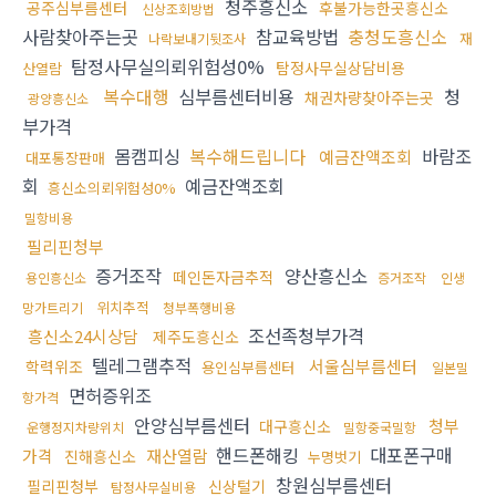
청주흥신소
공주심부름센터
후불가능한곳흥신소
신상조회방법
사람찾아주는곳
참교육방법
충청도흥신소
재
나락보내기뒷조사
탐정사무실의뢰위험성0%
탐정사무실상담비용
산열람
복수대행
심부름센터비용
청
채권차량찾아주는곳
광양흥신소
부가격
몸캠피싱
복수해드립니다
바람조
예금잔액조회
대포통장판매
회
예금잔액조회
흥신소의뢰위험성0%
밀항비용
필리핀청부
증거조작
양산흥신소
떼인돈자금추적
용인흥신소
증거조작
인생
위치추적
망가트리기
청부폭행비용
조선족청부가격
흥신소24시상담
제주도흥신소
텔레그램추적
서울심부름센터
학력위조
용인심부름센터
일본밀
면허증위조
항가격
안양심부름센터
청부
대구흥신소
운행정지차량위치
밀항중국밀항
핸드폰해킹
대포폰구매
가격
재산열람
진해흥신소
누명벗기
창원심부름센터
필리핀청부
신상털기
탐정사무실비용