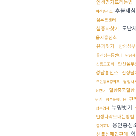
인생망가뜨리는법
후불제심
마산흥신소
심부름센터
도난
실종자찾기
음지흥신소
유괴찾기
안양심부
울산심부름센터
탐정사
안산심부
신용도조회
성남흥신소
신상털
탐정사
주민등록증위조
밀항중국밀항
상간녀
핀
우기
청부폭행비용
누명벗기
청부업자
인생나락보내는방법
용인흥신
증거조작
학
선불심매입판매