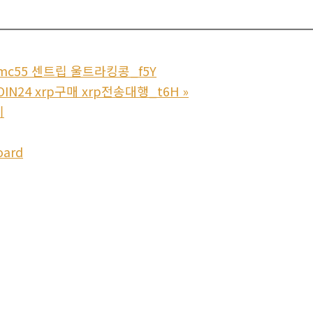
pmc55 센트립 울트라킹콩_f5Y
IN24 xrp구매 xrp전송대행_t6H
»
기
oard