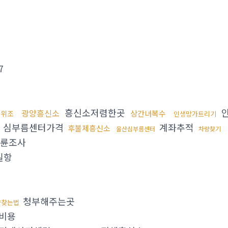
7
흥신소저렴한곳
광양흥신소
상간녀복수
증위조
인생망가트리기
심부름센터가격
계좌추적
후불제흥신소
울산심부름센터
차량찾기
륜조사
밀항
청부해주는곳
량찾는법
비용