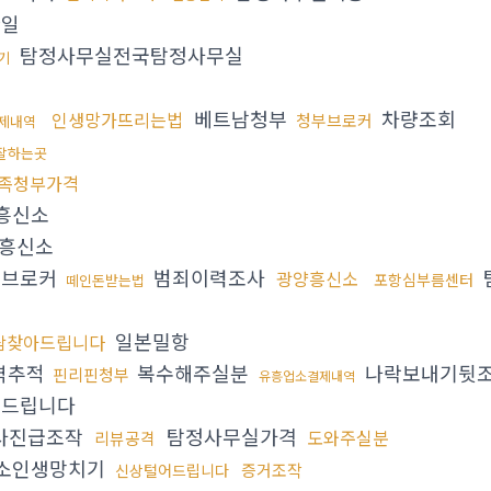
일
탐정사무실전국탐정사무실
기
베트남청부
차량조회
인생망가뜨리는법
청부브로커
제내역
잘하는곳
족청부가격
흥신소
흥신소
브로커
범죄이력조사
광양흥신소
포항심부름센터
떼인돈받는법
일본밀항
람찾아드립니다
역추적
복수해주실분
나락보내기뒷
핀리핀청부
유흥업소결제내역
드립니다
사진급조작
탐정사무실가격
도와주실분
리뷰공격
소인생망치기
증거조작
신상털어드립니다