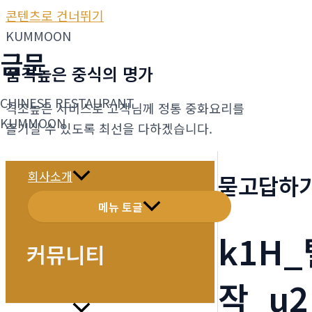
콘텐츠로 건너뛰기
KUMMOON
금문
품격높은 중식의 명가
CHINESE RESTAURANT
격조높은 서비스로 고객님께 정통 중화요리를
KUMMOON
즐기실 수 있도록 최선을 다하겠습니다.
회사소개
묻고답하
메뉴 토글
k1H
커뮤니티
작_u2
메뉴소개