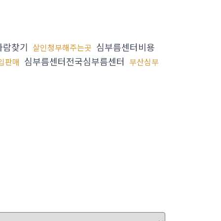
사람찾기
심부름센터비용
살인청부해주는곳
심부름센터전국심부름센터
입판매
부산심부