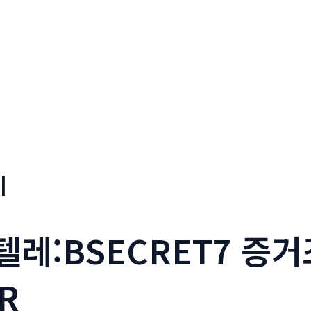
기
_텔레:BSECRET7 증
R