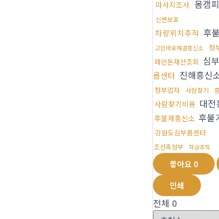
몸캠
마사지조사
신변보호
후불
차량위치추적
청
고민바로해결흥신소
심부
떼인돈재산조회
진해흥신
름센터
청부업자
사람찾기
대전
사람찾기비용
후불
후불제흥신소
강원도심부름센터
조선족청부
자금추적
좋아요
0
인쇄
전체
0