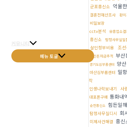
억울한
금문갤러리
군포흥신소
결혼전재산조사
환치
전화예약
비밀보장
금문소식
cctv분석
유흥업소결
흥신소
탐정사무실일
커뮤니티
조선
살인청부비용
부산
메뉴 토글
떼인돈자금추적
양산
경기도심부름센터
밀항
마산심부름센터
작
사
인생나락보내기
통화내
대포폰구매
힘든일해
순천흥신소
회
탐정사무실디시
흥신
미제사건해결