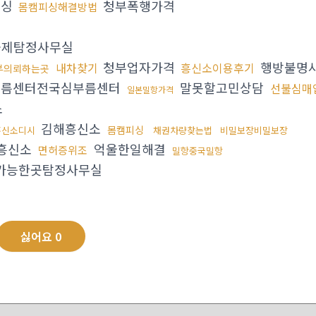
피싱
청부폭행가격
몸캠피싱해결방법
제탐정사무실
청부업자가격
행방불명
내차찾기
흥신소이용후기
부의뢰하는곳
름센터전국심부름센터
말못할고민상담
선불심매
일본밀항가격
소
김해흥신소
몸캠피싱
흥신소디시
채권차량찾는법
비밀보장비밀보장
흥신소
억울한일해결
면허증위조
밀항중국밀항
가능한곳탐정사무실
싫어요
0