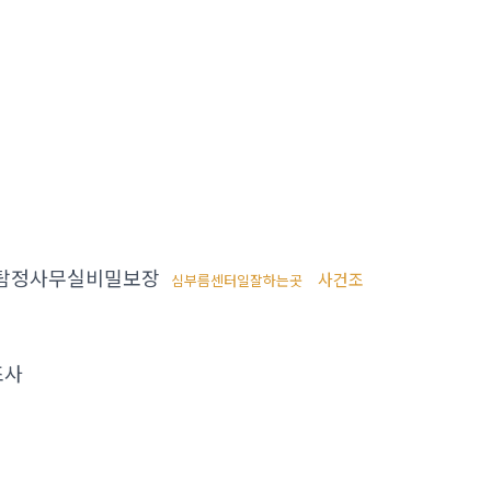
탐정사무실비밀보장
사건조
심부름센터일잘하는곳
조사