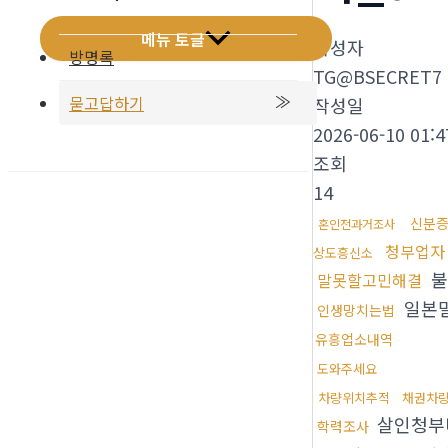
메뉴 토글
작성자
방명록
TG@BSECRET7
묻고답하기
작성일
2026-06-10 01:4
조회
14
신분
혼인전과거조사
청부업자
상도흥신소
불
말못할고민해결
일본
인생망치는법
유흥업소내역
도와주세요
차량위치추적
채권차
살인청부
학력조사