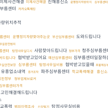
미제사건해결
진해흥신소
미제사건해결
운행정지차량위치
심부름센터
부름센터
카카오톡해킹
차량위치추적
도와드립니다
름센터
운행정지차량찾아주는곳
부산심부름센터
무실완전범죄
사람찾아드립니다
청주심부름센
름센터
탐정사무실디시
청부가격
협박받고있어요
심부름센터일잘하
어드립니다
예산심부름센터
협박받고있을때
심부름센터
탐정사무실비용
무실안전보장
후불제심
유흥업소내역
파주심부름센터
학교폭력해결
흥신소
증거조작
리핀청부
청부업체브로커
심부름센터가격
고민해결해드립니다
소
교폭력
탐정사무실비용
범죄이력조사
신상털기