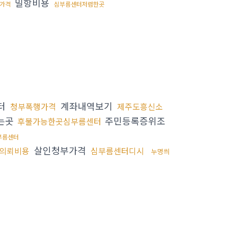
밀항비용
가격
심부름센터저렴한곳
터
계좌내역보기
청부폭행가격
제주도흥신소
는곳
주민등록증위조
후불가능한곳심부름센터
부름센터
살인청부가격
의뢰비용
심부름센터디시
누명씌