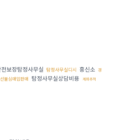
안전보장탐정사무실
흥신소
탐정사무실디시
경
탐정사무실상담비용
선불심매입판매
계좌추적