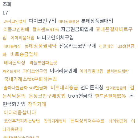
조회
17
파이코인구입
롯데상품권매입
24시코인업체
테더원화환전
자금현금화업체
휴대폰결제비트구
리플코인판매
컬쳐랜드91%
입
테더코인이체구입
이더리움매입
롯데상품권세탁
신용카드코인구매
usdt현금
리플매입
테더돈믹싱
비트송금업체
화
테더돈믹싱
리플코인파는곳
이더리움판매
파이코인구입
이더리움매입
컬쳐랜드세탁
해외돈세탁
국내거래소fds우회하는법
비트대리송금
언더돈믹싱
검
솔라나현금화 sol현금화
언더돈현금화
돈세탁문의
문상코인구매방법
tron현금화
돈
핸드폰결제85%
현금화방법
장외거래
이더리움삽니다
돈믹싱최저수수료
코인추적피하는방법
이
장외거래업체
테더현금화
더리움판매
국내거래소fds출금시간