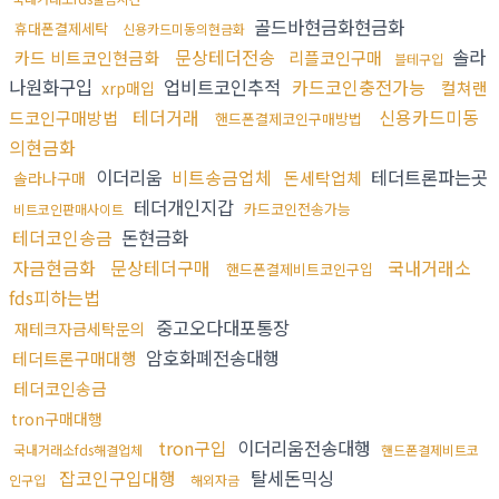
골드바현금화현금화
휴대폰결제세탁
신용카드미동의현금화
문상테더전송
솔라
카드 비트코인현금화
리플코인구매
블테구입
나원화구입
업비트코인추적
카드코인충전가능
컬쳐랜
xrp매입
테더거래
신용카드미동
드코인구매방법
핸드폰결제코인구매방법
의현금화
이더리움
비트송금업체
테더트론파는곳
돈세탁업체
솔라나구매
테더개인지갑
카드코인전송가능
비트코인판매사이트
테더코인송금
돈현금화
자금현금화
문상테더구매
국내거래소
핸드폰결제비트코인구입
fds피하는법
중고오다대포통장
재테크자금세탁문의
암호화폐전송대행
테더트론구매대행
테더코인송금
tron구매대행
tron구입
이더리움전송대행
국내거래소fds해결업체
핸드폰결제비트코
잡코인구입대행
탈세돈믹싱
인구입
해외자금