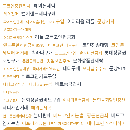
해외돈세탁
드코인충전업체
컬쳐랜드테더구매
테더판매
sol구입
이더리움 리플
문상세탁
파이코인판매
이더리움매입
암호화폐구매대행
리플 모든코인현금화
이더리움메타마스크
코인전송대행
코인돈
핸드폰결제현금화85%
비트코인 카드구매
세탁테더거래
솔라나구매
롯데상품권
솔라나현금화
모든코인구입
코인구매
문화상품권세탁
빗썸코인추적
돈현금화방법
테더구매
문상91%
오다집수수료
비트코인전송대행
국내거래소fds시간
비트코인카드구입
현금돈세탁
비트송금업체
테더코인믹싱
테더tron구입
테더현금화
문화상품권비트구입
돈현금화당일정산
이더리움현금화
잡코인판매
테더개인거래
해외돈세탁
블테판매
비트코인사는법
핑돈현금화
비트코
핸드폰결제테더전환
인사는법
테더코인추척피하기
아프리카tv돈세탁
가상화폐자금믹싱