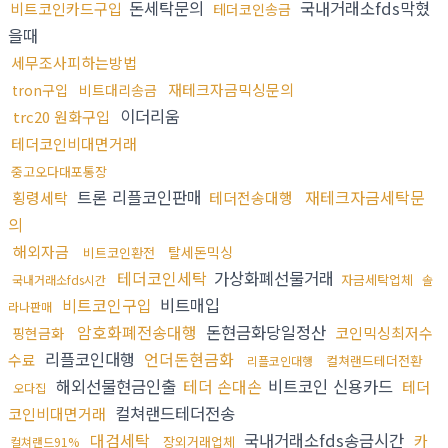
돈세탁문의
국내거래소fds막혔
비트코인카드구입
테더코인송금
을때
세무조사피하는방법
재테크자금믹싱문의
tron구입
비트대리송금
이더리움
trc20 원화구입
테더코인비대면거래
중고오다대포통장
트론 리플코인판매
재테크자금세탁문
횡령세탁
테더전송대행
의
해외자금
탈세돈믹싱
비트코인환전
테더코인세탁
가상화폐선물거래
자금세탁업체
국내거래소fds시간
솔
비트코인구입
비트매입
라나판매
암호화폐전송대행
돈현금화당일정산
코인믹싱최저수
핑현금화
리플코인대행
언더돈현금화
수료
컬쳐랜드테더전환
리플코인대행
해외선물현금인출
테더 손대손
비트코인 신용카드
테더
오다집
컬쳐랜드테더전송
코인비대면거래
대검세탁
국내거래소fds송금시간
카
장외거래업체
컬쳐랜드91%