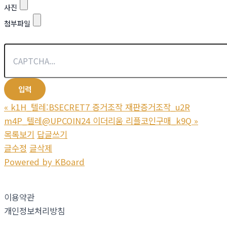
사진
첨부파일
«
k1H_텔레:BSECRET7 증거조작 재판증거조작_u2R
m4P_텔레@UPCOIN24 이더리움 리플코인구매_k9Q
»
목록보기
답글쓰기
글수정
글삭제
Powered by KBoard
이용약관
개인정보처리방침