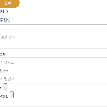
인쇄
전체
0
성자
밀번호
진
부파일