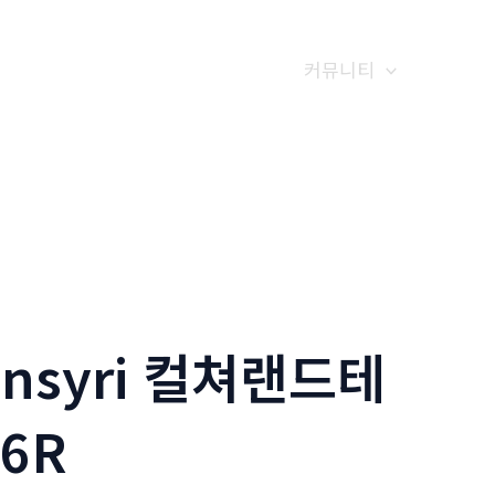
갤러리
전화예약
금문소식
커뮤니티
insyri 컬쳐랜드테
6R