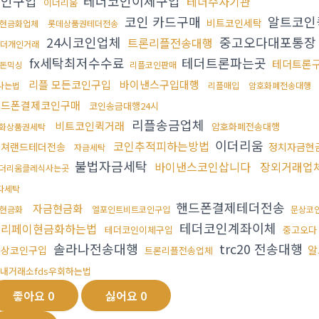
코인구입
테더코인이체구입
테더수사기관
이더리움
코인 카드구매
알트코인
비트코인세탁
현금화업체
롯데상품권테더전송
24시코인업체
중고오다대포통장
트론리플전송대행
더개인거래
fx세탁최저수수료
테더트론파는곳
테더트론
돈믹싱
리플코인판매
리플 모든코인구입
바이낸스구입대행
사는법
리플매입
암호화폐전송대행
핸드폰결제코인구매
코인송금대행24시
리플송금업체
비트코인퀵거래
암호화폐전송대행
화상품권세탁
이더리움
코인추적피하는방법
컬쳐랜드테더전송
정치자금현
자금세탁
불법자금세탁
바이낸스코인삽니다
장외거래업
더리움클레식사는곳
다세탁
핸드폰결제테더전송
자금현금화
현금화
엘포인트비트코인구입
문상코
테더코인계좌이체
알리페이현금화하는법
테더코인이체구입
중고오다
솔라나전송대행
trc20 전송대행
알
문상코인구입
트론리플전송업체
내거래소fds우회하는법
좋아요
0
싫어요
0