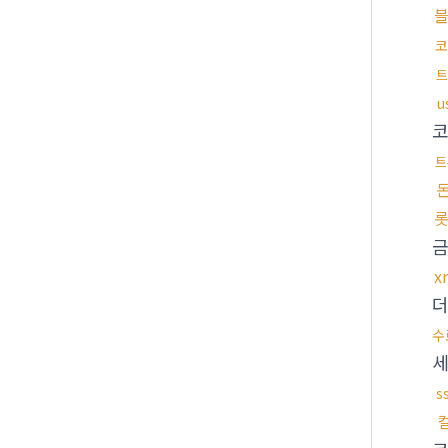
코
트
u
트
롯
x
수
s