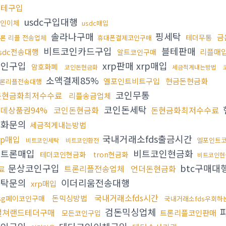
블테구입
usdc구입대행
인이체
usdc매입
솔라나구매
핑세탁
금
테더무통
론 리플 전송업체
휴대폰결제코인구매
비트코인카드구입
블테판매
sdc전송대행
리플매
알트코인구매
코인구입
xrp판매 xrp매입
암호화폐
코인돈현금화
세금적게내는방법
소액결제85%
엘포인트비트구입
현금돈현금화
론리플전송대행
코인무통
돈현금화최저수수료
리플송금업체
코인돈세탁
데상품권94%
코인돈현금화
돈현금화최저수수료
금화문의
세금적게내는방법
국내거래소fds출금시간
rp매입
엘포인트
비트코인세탁
비트코인환전
더트론매입
비트코인현금화
테더코인현금화
tron현금화
비트코인현
문상코인구입
btc구매대
트론리플전송업체
언더돈현금화
료
세탁문의
이더리움전송대행
xrp매입
국내거래소fds시간
돈믹싱방법
sg페이코인구매
국내거래소fds우회하
검돈믹싱업체
컬쳐랜드테더구매
트론리플코인판매
모든코인구입