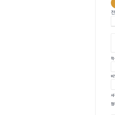
작
비
사
첨