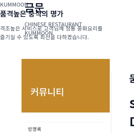
금문
콘
KUMMOON
품격높은 중식의 명가
텐
츠
CHINESE RESTAURANT
격조높은 서비스로 고객님께 정통 중화요리를
로
KUMMOON
즐기실 수 있도록 최선을 다하겠습니다.
건
너
뛰
기
커뮤니티
방명록