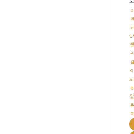
돈
테
핑
인
문
이
오
돈
국