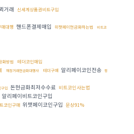
퀵거래
신세계상품권비트구입
핸드폰결제매입
구매대행
위챗페이현금화하는법
비트코
테더코인매입
금화방법
알리페이코인전송
체
테더구매
재정거래현금화대행사
핑
돈현금화최저수수료
비트코인사는법
인구입
알리페이비트코인구입
위챗페이코인구입
문상91%
트코인구매