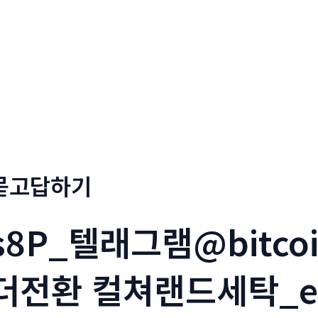
회사소개
메뉴소개
금문
묻고답하기
s8P_텔래그램@bitco
더전환 컬쳐랜드세탁_e