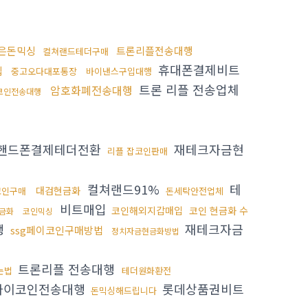
은돈믹싱
트론리플전송대행
컬쳐랜드테더구매
휴대폰결제비트
입
중고오다대포통장
바이낸스구입대행
트론 리플 전송업체
암호화폐전송대행
코인전송대행
핸드폰결제테더전환
재테크자금현
리플 잡코인판매
컬쳐랜드91%
테
대검현금화
코인구매
돈세탁안전업체
비트매입
코인해외지갑매입
코인 현금화 수
금화
코인믹싱
행
재테크자금
ssg페이코인구매방법
정치자금현금화방법
트론리플 전송대행
는법
테더원화환전
파이코인전송대행
롯데상품권비트
돈믹싱해드립니다