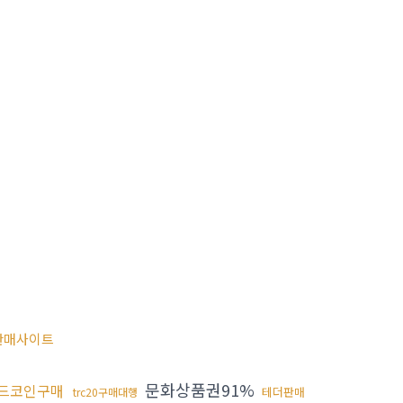
판매사이트
문화상품권91%
드코인구매
테더판매
trc20구매대행