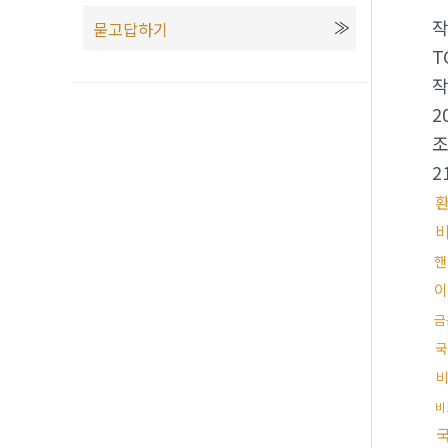
묻고답하기
T
2
2
핸
금
국
비