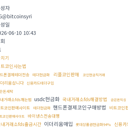
작성자
G@bitcoinsyri
작성일
026-06-10 10:43
조회
1
환치기
비트코인사는법
리플코인판매
드폰결제테더전송
테더현금화
코인현금직거래
이더리움삽니다
신용카드테더구입
은돈세탁
usdc현금화
국내거래소fds해결방법
내거래소fds깨는법
금은돈믹싱
핸드폰결제코인구매방법
비트코인
비트코인판매사이트
테더현금화
바이낸스전송대행
트코인판매사이트
이더리움매입
국내거래소fds출금시간
신용카
롯데상품권현금화94%