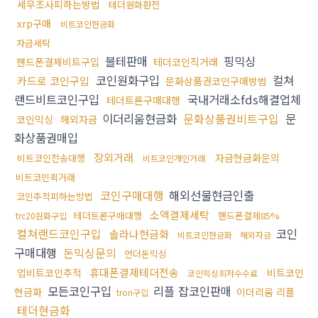
세무조사피하는방법
테더원화환전
xrp구매
비트코인현금화
자금세탁
블테판매
핑믹싱
핸드폰결제비트구입
테더코인직거래
코인원화구입
컬쳐
카드로 코인구입
문화상품권코인구매방법
랜드비트코인구입
국내거래소fds해결업체
테더트론구매대행
이더리움현금화
문화상품권비트구입
문
코인믹싱
해외자금
화상품권매입
장외거래
자금현금화문의
비트코인전송대행
비트코인개인거래
비트코인퀵거래
코인구매대행
해외선물현금인출
코인추적피하는방법
소액결제세탁
테더트론구매대행
핸드폰결제85%
trc20원화구입
컬쳐랜드코인구입
코인
솔라나현금화
비트코인현금화
해외자금
구매대행
돈믹싱문의
언더돈믹싱
휴대폰결제테더전송
업비트코인추적
비트코인
코인믹싱최저수수료
모든코인구입
리플 잡코인판매
현금화
이더리움 리플
tron구입
테더현금화