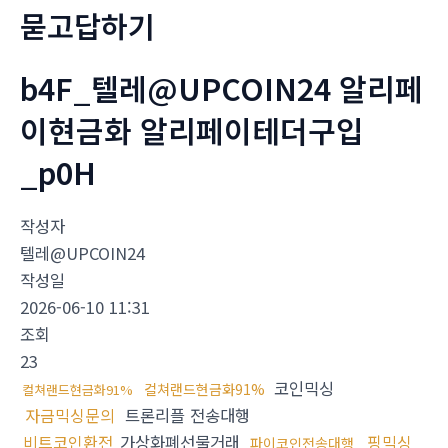
묻고답하기
b4F_텔레@UPCOIN24 알리페
이현금화 알리페이테더구입
_p0H
작성자
텔레@UPCOIN24
작성일
2026-06-10 11:31
조회
23
코인믹싱
컬쳐랜드현금화91%
컬쳐랜드현금화91%
자금믹싱문의
트론리플 전송대행
비트코인환전
가상화폐선물거래
핑믹싱
파이코인전송대행