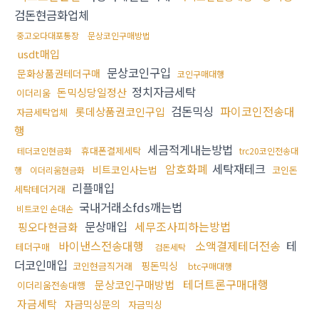
검돈현금화업체
중고오다대포통장
문상코인구매방법
usdt매입
문상코인구입
문화상품권테더구매
코인구매대행
정치자금세탁
돈믹싱당일정산
이더리움
검돈믹싱
파이코인전송대
롯데상품권코인구입
자금세탁업체
행
세금적게내는방법
휴대폰결제세탁
테더코인현금화
trc20코인전송대
암호화폐
세탁재테크
비트코인사는법
코인돈
행
이더리움현금화
리플매입
세탁테더거래
국내거래소fds깨는법
비트코인 손대손
문상매입
세무조사피하는방법
핑오다현금화
바이낸스전송대행
소액결제테더전송
테
테더구매
검돈세탁
더코인매입
핑돈믹싱
코인현금직거래
btc구매대행
테더트론구매대행
문상코인구매방법
이더리움전송대행
자금세탁
자금믹싱문의
자금믹싱