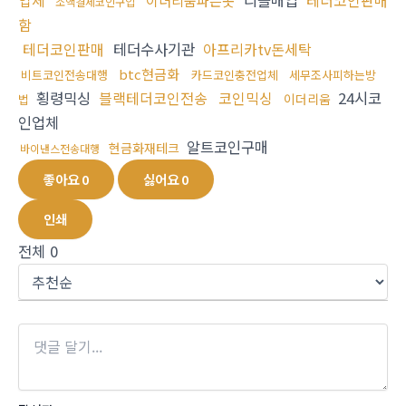
업체
리플매입
테더코인판매
이더리움파는곳
소액결제코인구입
함
테더코인판매
테더수사기관
아프리카tv돈세탁
btc현금화
비트코인전송대행
카드코인충전업체
세무조사피하는방
횡령믹싱
블랙테더코인전송
코인믹싱
24시코
이더리움
법
인업체
알트코인구매
현금화재테크
바이낸스전송대행
좋아요
0
싫어요
0
인쇄
전체
0