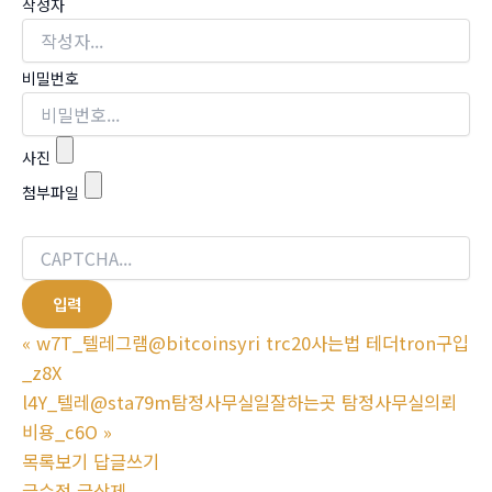
작성자
비밀번호
사진
첨부파일
«
w7T_텔레그램@bitcoinsyri trc20사는법 테더tron구입
_z8X
l4Y_텔레@sta79m탐정사무실일잘하는곳 탐정사무실의뢰
비용_c6O
»
목록보기
답글쓰기
글수정
글삭제