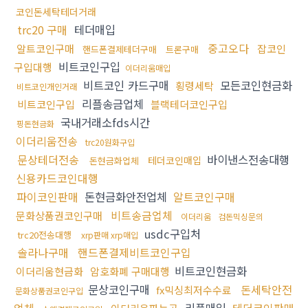
코인돈세탁테더거래
trc20 구매
테더매입
중고오다
알트코인구매
잡코인
핸드폰결제테더구매
트론구매
비트코인구입
구입대행
이더리움매입
비트코인 카드구매
모든코인현금화
횡령세탁
비트코인개인거래
리플송금업체
비트코인구입
블랙테더코인구입
국내거래소fds시간
핑돈현금화
이더리움전송
trc20원화구입
문상테더전송
바이낸스전송대행
테더코인매입
돈현금화업체
신용카드코인대행
파이코인판매
돈현금화안전업체
알트코인구매
비트송금업체
문화상품권코인구매
이더리움
검돈믹싱문의
usdc구입처
trc20전송대행
xrp판매 xrp매입
솔라나구매
핸드폰결제비트코인구입
비트코인현금화
이더리움현금화
암호화폐 구매대행
문상코인구매
돈세탁안전
fx믹싱최저수수료
문화상품권코인구입