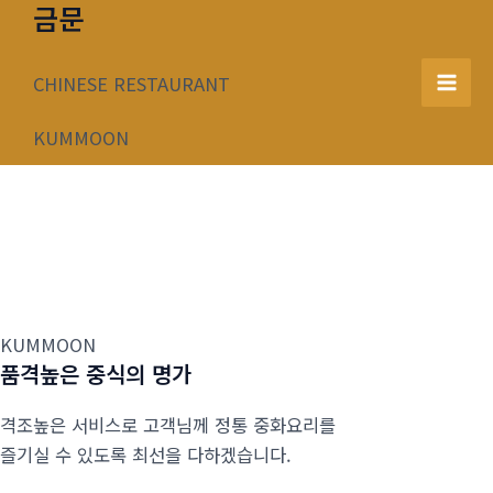
금문
콘
텐
츠
CHINESE RESTAURANT
Mai
로
건
KUMMOON
Men
너
뛰
기
KUMMOON
품격높은 중식의 명가
격조높은 서비스로 고객님께 정통 중화요리를
즐기실 수 있도록 최선을 다하겠습니다.