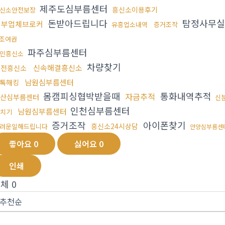
제주도심부름센터
흥신소이용후기
신소안전보장
돈받아드립니다
탐정사무
청부업체브로커
유흥업소내역
증거조작
조여권
파주심부름센터
인흥신소
차량찾기
신속해결흥신소
대전흥신소
남원심부름센터
톡해킹
몸캠피싱협박받을때
통화내역추적
자금추적
산심부름센터
신
인천심부름센터
남원심부름센터
치기
증거조작
아이폰찾기
흥신소24시상담
려운일해드립니다
안양심부름센
좋아요
0
싫어요
0
인쇄
전체
0