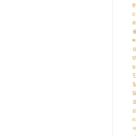
분
신
공
복
양
일
심
리