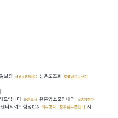
밀보장
신용도조회
후불심부름센터
심부름센터비용
다
해드립니다
유흥업소출입내역
불륜조사
실종자찾아
센터의뢰위험성0%
서
리뷰공격
광주심부름센터