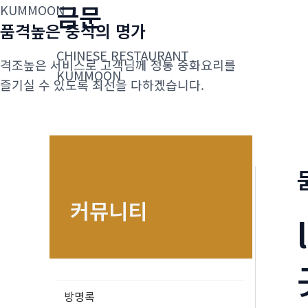
금문
콘
KUMMOON
품격높은 중식의 명가
텐
츠
CHINESE RESTAURANT
격조높은 서비스로 고객님께 정통 중화요리를
로
KUMMOON
즐기실 수 있도록 최선을 다하겠습니다.
건
너
뛰
기
커뮤니티
방명록