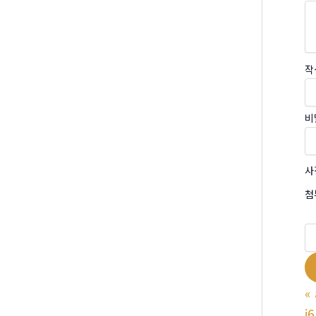
작
비
사
첨
«
i