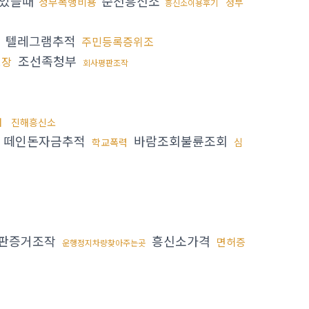
있을때
순천흥신소
청부폭행비용
청부
흥신소이용후기
텔레그램추적
주민등록증위조
조선족청부
보장
회사평판조작
터
진해흥신소
떼인돈자금추적
바람조회불륜조회
학교폭력
심
판증거조작
흥신소가격
면허증
운행정지차량찾아주는곳