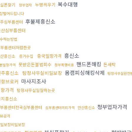
복수대행
누명씌우기
실폰찾기
청부업자
상털어드립니다
후불제흥신소
주심부름센터
울산심부름센터
수하는방법
심부름센터저렴한곳
흥신소
중국밀항가격
산흥신소
증거수집
핸드폰해킹
못받은돈불법회수
돈세탁
본밀항가격
청부폭행비용
몸캠피싱해킹삭제
진주흥신소
탐정사무실비밀보장
탐정사무실완전
마사지조사
밀항브로커
밀항가격
탐정사무실일잘하는곳
음지흥신소
청부업자가격
부름센터전국심부름센터
안산흥신소
심부름센터의뢰가격
뷰공격
비밀보장비밀보장