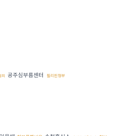
공주심부름센터
필리핀청부
범죄