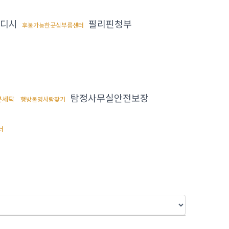
실디시
필리핀청부
후불가능한곳심부름센터
탐정사무실안전보장
분세탁
행방불명사람찾기
터