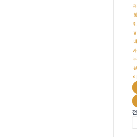
흥
위
용
카
부
환
어