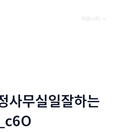
갤러리
전화예약
금문소식
커뮤니티
m탐정사무실일잘하는
c6O