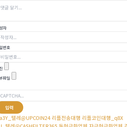
성자
밀번호
진
부파일
a3Y_텔레@UPCOIN24 리플전송대행 리플코인대행_q8X
6J_텔레@CASHFILTER365 돈현금화업체 자금현금화업