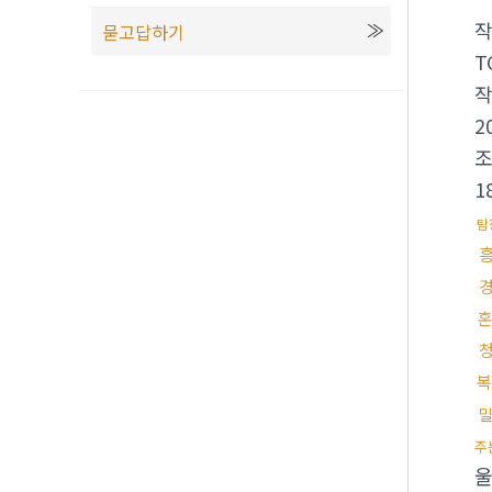
묻고답하기
T
2
1
탐
복
주