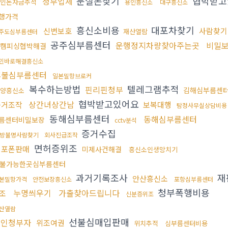
분실폰찾기
협박받고
청부업체
인돈자금추적
용인흥신소
대구흥신소
행가격
흥신소비용
대포차찾기
신변보호
사람찾기
재산열람
주도심부름센터
공주심부름센터
운행정지차량찾아주는곳
비밀
캠피싱협박해결
민바로해결흥신소
후불심부름센터
일본밀항브로커
복수하는방법
텔레그램추적
핀리핀청부
김해심부름센
양흥신소
협박받고있어요
상간녀상간남
증거조작
보복대행
탐정사무실상담비용
동해심부름센터
동해심부름센터
름센터비밀보장
cctv분석
증거수집
방불명사람찾기
회사진급조작
면허증위조
대포폰판매
미제사건해결
흥신소인생망치기
불가능한곳심부름센터
과거기록조사
재
안산흥신소
본밀항가격
안전보장흥신소
포항심부름센터
청부폭행비용
누명씌우기
가출찾아드립니다
조
신분증위조
산열람
선불심매입판매
살인청부자
위조여권
위치추적
심부름센터비용