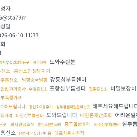
작성자
G@sta79m
작성일
026-06-10 11:33
조회
8
도와주실분
정사무실일잘하는곳
복수대행
흥신소
흥신소인생망치기
강릉심부름센터
경주흥신소
밀항중국밀항
포항심부름센터
비밀보장비
혼인전과거조사
수원흥신소
전주흥신소
청부폭행가격
해주세요해드립니
수해드립니다
흥신소이용후기
심부름센터일잘하는곳
도와드립니다
어려운일
떼인돈재산조회
밀항가격
마산심부름센터
심부름
중국밀항가격
회사진급조작
는곳
원주심부름센터
흥신소안전보장
울흥신소
대포차위치추적
탐정사무실상담비용