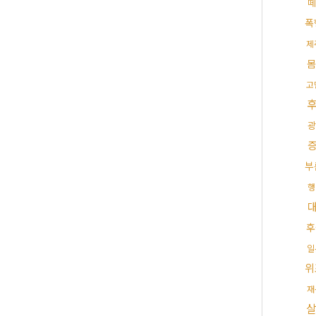
떼
폭
제
몸
고
광
부
행
후
일
위
재