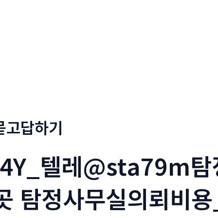
회사소개
메뉴소개
금문
묻고답하기
l4Y_텔레@sta79
곳 탐정사무실의뢰비용_