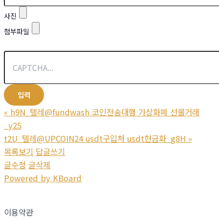
사진
첨부파일
«
h9N_텔레@fundwash 코인전송대행 가상화폐 선물거래
_y2S
t2U_텔레@UPCOIN24 usdt구입처 usdt현금화_g8H
»
목록보기
답글쓰기
글수정
글삭제
Powered by KBoard
이용약관