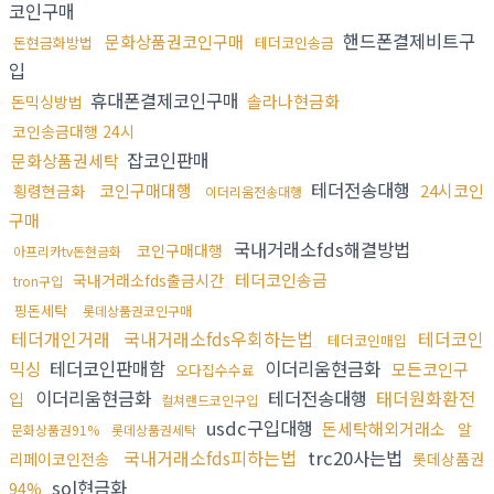
코인구매
핸드폰결제비트구
문화상품권코인구매
돈현금화방법
테더코인송금
입
휴대폰결제코인구매
솔라나현금화
돈믹싱방법
코인송금대행 24시
잡코인판매
문화상품권세탁
테더전송대행
코인구매대행
24시코인
횡령현금화
이더리움전송대행
구매
국내거래소fds해결방법
코인구매대행
아프리카tv돈현금화
테더코인송금
국내거래소fds출금시간
tron구입
핑돈세탁
롯데상품권코인구매
테더개인거래
국내거래소fds우회하는법
테더코인
테더코인매입
믹싱
테더코인판매함
이더리움현금화
모든코인구
오다집수수료
이더리움현금화
테더전송대행
태더원화환전
입
컬쳐랜드코인구입
usdc구입대행
돈세탁해외거래소
알
문화상품권91%
롯데상품권세탁
국내거래소fds피하는법
trc20사는법
리페이코인전송
롯데상품권
sol현금화
94%