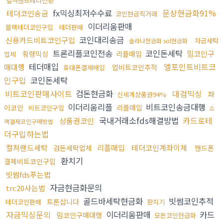
컬쳐랜드테더전환
fx믹싱최저수수료
문상현금화91%
테더코인송금
코인현금직거래
이더리움판매
블랙테더코인구입
테더판매
코인대리송금
신용카드비트코인구입
자금세탁
솔라나현금화 sol현금화
트론리플코인전송
코인돈세탁
밈코인구
횡령믹싱
리플매입
업체
테더매입
엘포인트비트코
매대행
업비트코인추적
휴대폰결제매입
인구입
코인돈세탁
비트코인판매사이트
검돈현금화
대검믹싱
파
신세계상품권94%
이더리움리플
비트코인송금대행
이코인
리플매입
비트코인구입
소
국내거래소fds해결방법
카드로테
상품권코인
액결제코인구매방법
더구입하는법
컬쳐랜드세탁
리플매입
테더코인계좌이체
검돈세탁업체
핸드폰
환치기
결제비트코인구입
빗썸fds푸는법
자금현금화문의
trc20사는법
골드바세탁현금화
빗썸코인추적
트론삽니다
테더코인판매
환치기
자금믹싱문의
이더리움판매
카드
밈코인구매대행
모든코인현금화