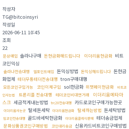
작성자
TG@bitcoinsyri
작성일
2026-06-11 10:45
조회
22
솔라나구매
비트
돈현금화해드립니다
이더리움현금화
문상매입
코인믹싱
돈믹싱방법
돈현금
솔라나전송대행
돈믹싱해드립니다
엘포인트매입
화업체
tron구매대행
테더무통테더전송대행
sol현금화
코인이체구입
위챗페이현금화
모든코인구입가능
비트코
이더리움메타마
트론리플 전송대행
테더코인비대면거래
인사는법
스크
세금적게내는방법
카드로코인구매가능한곳
trc20전송대행
탈세돈세탁
돈세탁방법
탈세하는방법
이더리움사는곳
이더리움현금화
골드바세탁현금화
테더송금업체
밈코인전송대행
이더리움클레식판매
신용카드비트코인구매방법
문화상품권코인구매방법
코인대리송금