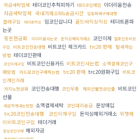
테더코인추척피하기
이더리움전송
자금세탁업체
테더코인매입
자금세탁업체
국내거래소fds송금시간
암호화폐구매대행
밈코인삽니다
골드바믹싱믹싱
테더트론파
블테구입
테더돈믹싱
는곳
핑돈현금화
코인이체
이더리움사는곳
돈믹싱해외거래소
엘포인트비트
비트코인 체크카드
trc20 판매
탈세하는
비트코인전송대행
구입
테더코인판매
방법
비트코인신용카드
비트코인사는법
소액결제코인구
코인이체구입
trc20 판매
trc20원화구입
매방법
비트코
카드로코인구매하는법
인개인거래
코인전송대행
비트코인
코인무통
카지노현금화
해외선물현금인출
선물
소액결제세탁
문상매입
코인대리송금
세금적게내는방법
trc20코인전송대행
코인이체구입
돈믹싱해외거래소
위챗페
이비트코인구입
테더거래
해외자금
문상코인구매