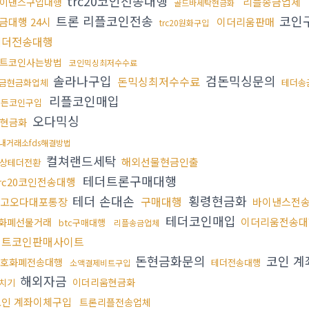
trc20코인전송대행
리플송금업체
이낸스구입대행
골드바세탁현금화
트론 리플코인전송
코인
금대행 24시
이더리움판매
trc20원화구입
테더전송대행
트코인사는방법
코인믹싱최저수수료
솔라나구입
검돈믹싱문의
돈믹싱최저수수료
금현금화업체
테더송
리플코인매입
모든코인구입
오다믹싱
현금화
내거래소fds해결방법
컬쳐랜드세탁
해외선물현금인출
상테더전환
테더트론구매대행
rc20코인전송대행
테더 손대손
횡령현금화
구매대행
고오다대포통장
바이낸스전
테더코인매입
이더리움전송대
화폐선물거래
btc구매대행
리플송금업체
비트코인판매사이트
돈현금화문의
코인 
호화폐전송대행
테더전송대행
소액결제비트구입
해외자금
이더리움현금화
치기
코인 계좌이체구입
트론리플전송업체