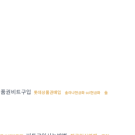
상품권비트구입
롯데상품권매입
솔
솔라나현금화 sol현금화