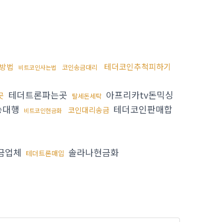
테더코인추척피하기
방법
코인송금대리
비트코인사는법
테더트론파는곳
아프리카tv돈믹싱
곳
탈세돈세탁
송대행
테더코인판매합
코인대리송금
비트코인현금화
금업체
솔라나현금화
테더트론매입