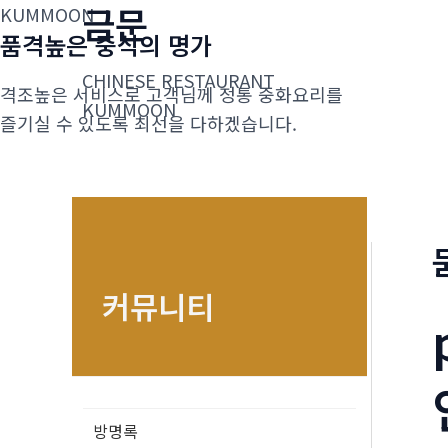
금문
콘
KUMMOON
품격높은 중식의 명가
텐
츠
CHINESE RESTAURANT
격조높은 서비스로 고객님께 정통 중화요리를
로
KUMMOON
즐기실 수 있도록 최선을 다하겠습니다.
건
너
뛰
기
커뮤니티
방명록