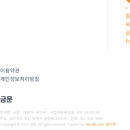
«
젊
P
이용약관
개인정보처리방침
금문
회사명: 금문 대표자: 왕인부
사업자등록번호: 607-38-55143
주소: 607-831 부산 동래구 온천동 144-30
전화: 051-555-4987
Copyright © 2025 금문. All rights reserved.
Created by
Yescall.com
[
관리자
]