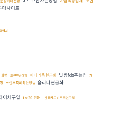
비트코인사는방법
자금믹싱업체
코인
문상테더전환
구매사이트
금업체
빗썸fds푸는법
이더리움현금화
송대행
가
코인전송대행
솔라나현금화
행
코인추적피하는방법
계좌이체구입
trc20 판매
신용카드비트코인구입