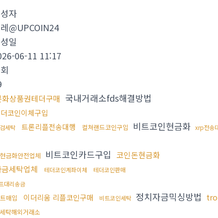
작성자
레@UPCOIN24
작성일
026-06-11 11:17
조회
9
국내거래소fds해결방법
문화상품권테더구매
테더코인이체구입
비트코인현금화
트론리플전송대행
컬쳐랜드코인구입
검세탁
xrp전송
행
비트코인카드구입
코인돈현금화
현금화안전업체
자금세탁업체
테더코인계좌이체
테더코인판매
트대리송금
정치자금믹싱방법
tr
이더리움 리플코인구매
트매입
비트코인세탁
세탁해외거래소