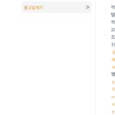
묻고답하기
텔
2
1
대
돈
비
비
돈