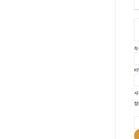
작
비
사
첨