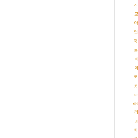
신
아
현
국
트
비
코
롯
u
라
비
비