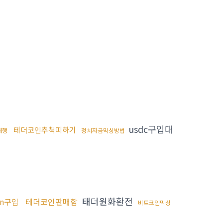
usdc구입대
테더코인추척피하기
대행
정치자금믹싱방법
태더원화환전
on구입
테더코인판매함
비트코인믹싱