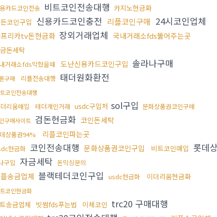
비트코인전송대행
카지노현금화
용카드코인전송
신용카드코인충전
24시코인업체
리플코인구매
모든코인구입
장외거래업체
프리카tv돈현금화
국내거래소fds뚫어주는곳
금돈세탁
솔라나구매
도난신용카드코인구입
내거래소fds막혔을때
태더원화환전
리플전송대행
론구매
트코인전송대행
sol구입
usdc구입처
이더리움매입
테더개인거래
문화상품권코인구매
검돈현금화
코인돈세탁
인구매사이트
리플코인파는곳
데상품권94%
코인전송대행
롯데
문화상품권코인구입
비트코인매입
sdc현금화
자금세탁
나구입
돈믹싱문의
블랙테더코인구입
리플송금업체
이더리움현금화
usdc현금화
트코인현금화
trc20 구매대행
트송금업체
빗썸fds푸는법
이체코인