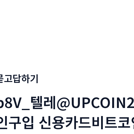
회사소개
메뉴소개
금문
묻고답하기
p8V_텔레@UPCOIN
인구입 신용카드비트코