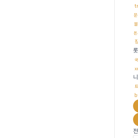
t
문
블
돈
국
x
b