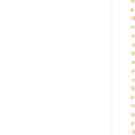
바
송
비
자
핑
국
문
t
중
상
암
환