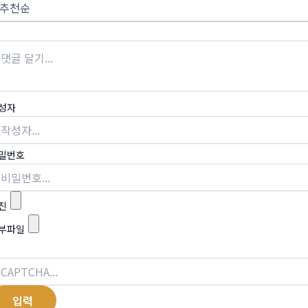
성자
밀번호
진
부파일