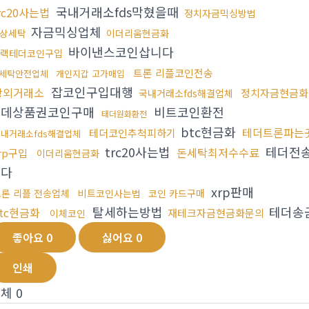
국내거래소fds막혔을때
rc20사는법
정치자금믹싱방법
자금믹싱업체
상세탁
이더리움현금화
바이낸스코인삽니다
랙테더코인구입
트론 리플코인전송
세탁안전업체
개인지갑 고가매입
잡코인구입대행
장외거래소
정치자금현금화
국내거래소fds해결업체
롯데상품권코인구매
비트코인환전
태더원화환전
btc현금화
테더트론파는
테더코인추척피하기
내거래소fds해결업체
trc20사는법
테더전
돈세탁최저수수료
rp구입
이더리움현금화
니다
xrp판매
트론 리플 전송업체
비트코인사는법
코인 카드구매
탈세하는방법
테더송
tc현금화
재테크자금현금화문의
이체코인
좋아요
0
싫어요
0
인쇄
전체
0