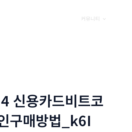
갤러리
전화예약
금문소식
커뮤니티
24 신용카드비트코
인구매방법_k6I