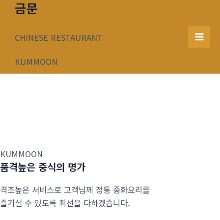
금문
콘
텐
츠
CHINESE RESTAURANT
Mai
로
건
KUMMOON
Men
너
뛰
기
KUMMOON
품격높은 중식의 명가
격조높은 서비스로 고객님께 정통 중화요리를
즐기실 수 있도록 최선을 다하겠습니다.