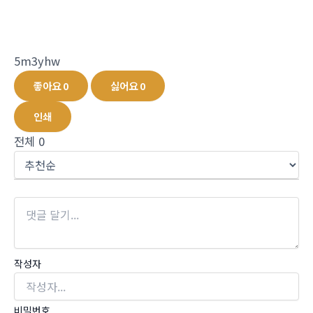
5m3yhw
좋아요
0
싫어요
0
인쇄
전체
0
작성자
비밀번호