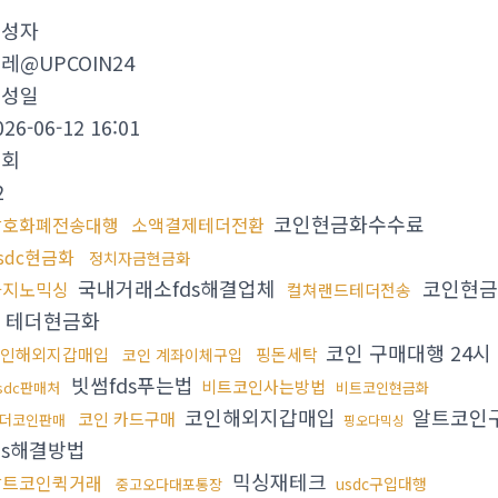
작성자
레@UPCOIN24
작성일
026-06-12 16:01
조회
2
코인현금화수수료
암호화폐전송대행
소액결제테더전환
sdc현금화
정치자금현금화
국내거래소fds해결업체
코인현
카지노믹싱
컬쳐랜드테더전송
테더현금화
코인 구매대행 24시
인해외지갑매입
핑돈세탁
코인 계좌이체구입
빗썸fds푸는법
비트코인사는방법
sdc판매처
비트코인현금화
코인해외지갑매입
알트코인
코인 카드구매
더코인판매
핑오다믹싱
ds해결방법
믹싱재테크
알트코인퀵거래
usdc구입대행
중고오다대포통장