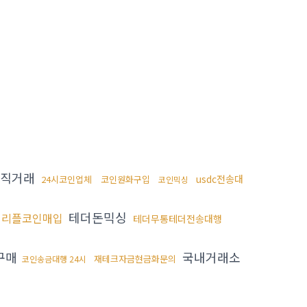
금직거래
usdc전송대
24시코인업체
코인원화구입
코인믹싱
테더돈믹싱
리플코인매입
테더무통테더전송대행
구매
국내거래소
재테크자금현금화문의
코인송금대행 24시