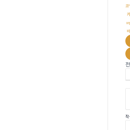
코
x
작