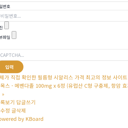
밀번호
진
부파일
제가 직접 확인한 필름형 시알리스 가격 최고의 정보 사이트 
목스 - 메벤다졸 100mg x 6정 (유럽산 C형 구충제, 항암 
몰
»
목록보기
답글쓰기
글수정
글삭제
owered by KBoard