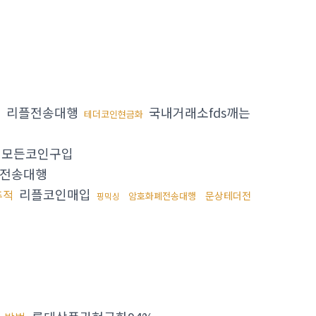
리플전송대행
국내거래소fds깨는
테더코인현금화
 모든코인구입
전송대행
리플코인매입
추적
문상테더전
암호화폐전송대행
핑믹싱