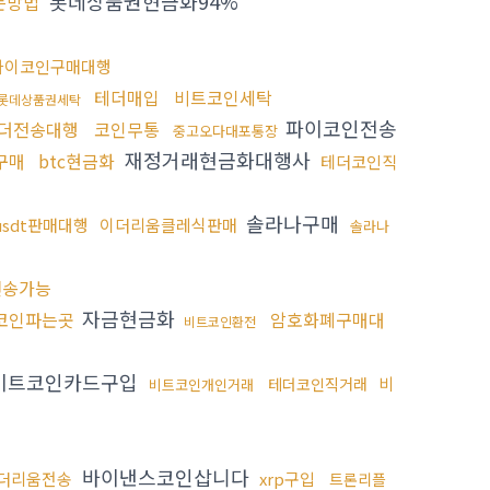
롯데상품권현금화94%
는방법
파이코인구매대행
테더매입
비트코인세탁
롯데상품권세탁
파이코인전송
테더전송대행
코인무통
중고오다대포통장
재정거래현금화대행사
구매
btc현금화
테더코인직
솔라나구매
usdt판매대행
이더리움클레식판매
솔라나
전송가능
자금현금화
코인파는곳
암호화폐구매대
비트코인환전
비트코인카드구입
비
테더코인직거래
비트코인개인거래
바이낸스코인삽니다
더리움전송
xrp구입
트론리플