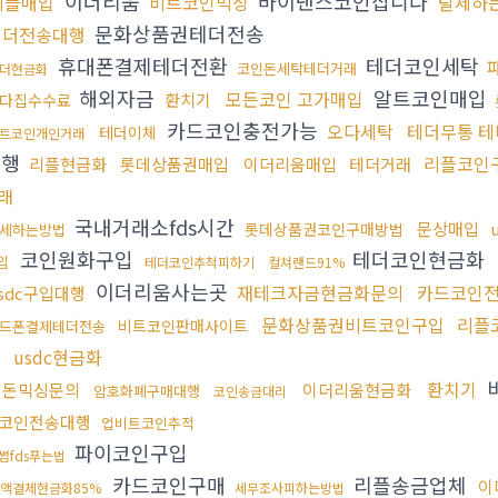
이더리움
바이낸스코인삽니다
리플매입
비트코인믹싱
탈세하
문화상품권테더전송
테더전송대행
휴대폰결제테더전환
테더코인세탁
코인돈세탁테더거래
더현금화
해외자금
알트코인매입
모든코인 고가매입
환치기
다집수수료
카드코인충전가능
오다세탁
테더무통 
테더이체
트코인개인거래
대행
리플코인
리플현금화
롯데상품권매입
이더리움매입
테더거래
래
국내거래소fds시간
문상매입
롯데상품권코인구매방법
세하는방법
코인원화구입
테더코인현금화
입
테더코인추척피하기
컬쳐랜드91%
이더리움사는곳
재테크자금현금화문의
카드코인
sdc구입대행
문화상품권비트코인구입
리플
비트코인판매사이트
드폰결제테더전송
usdc현금화
환치기
검돈믹싱문의
이더리움현금화
암호화폐구매대행
코인송금대리
코인전송대행
업비트코인추적
파이코인구입
썸fds푸는법
카드코인구매
리플송금업체
이
액결제현금화85%
세무조사피하는방법