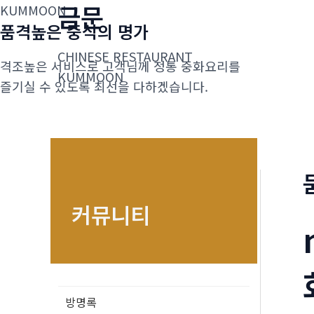
금문
콘
KUMMOON
품격높은 중식의 명가
텐
츠
CHINESE RESTAURANT
격조높은 서비스로 고객님께 정통 중화요리를
로
KUMMOON
즐기실 수 있도록 최선을 다하겠습니다.
건
너
뛰
기
커뮤니티
방명록