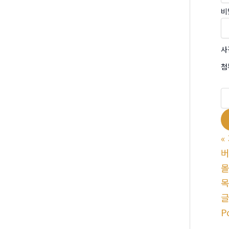
비
사
첨
«
버
P