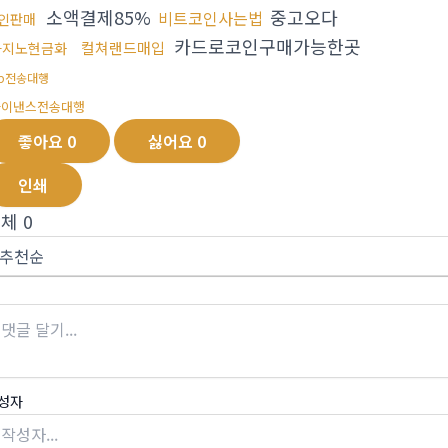
소액결제85%
중고오다
비트코인사는법
인판매
카드로코인구매가능한곳
컬쳐랜드매입
카지노현금화
rp전송대행
바이낸스전송대행
좋아요
0
싫어요
0
인쇄
전체
0
성자