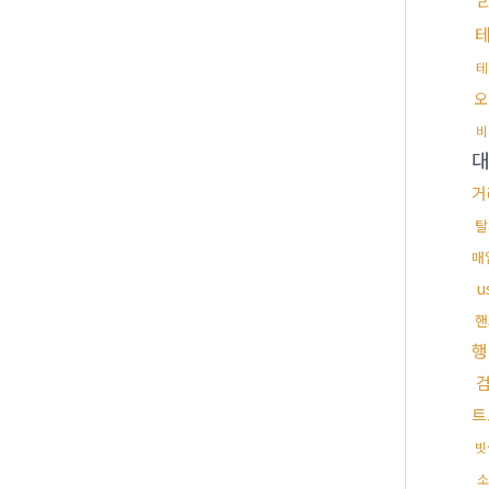
테
오
비
거
탈
매
u
핸
행
트
빗
소