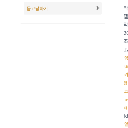
묻고답하기
텔
2
1
u
행
코
u
테
f