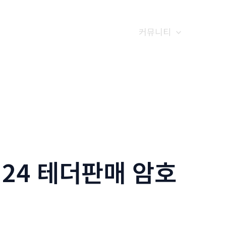
갤러리
전화예약
금문소식
커뮤니티
24 테더판매 암호