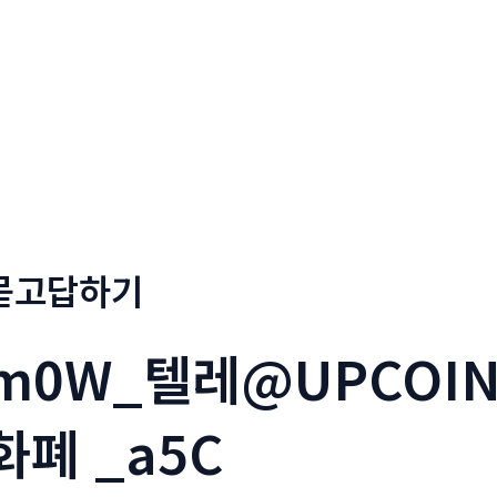
회사소개
메뉴소개
금문
묻고답하기
m0W_텔레@UPCOIN
화폐 _a5C