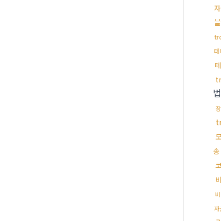
자
블
t
테
테
t
장
t
송
비
자