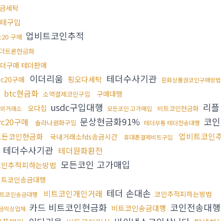
금세탁
테구입
업비트코인추적
rc20 구매
더트론현금화
더구매 테더판매
이더리움
테더수사기관
핑오다세탁
rc20구매
문화상품권코인구매방법
법
btc현금화
구매대행
소액결제코인구입
usdc구입대행
리플
오다집
비트코인현금화
외거래소
모든코인 고가매입
문상현금화91%
코인
rc20구매
솔라나원화구입
테더무통 테더전송대행
업비트코인
모든코인현금화
국내거래소fds송금시간
휴대폰결제비트구입
테더수사기관
테더원화환전
모든코인 고가매입
코인추적피하는방법
비트코인송금대행
테더 손대손
비트코인개인거래
코인추적피하는방법
트코인송금대행
카드 비트코인현금화
코인전송대행
비트코인송금대행
금믹싱업체