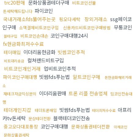
trc20판매
문화상품권테더구매
비트코인선물
파이코인
돈세탁해드립니다
국내거래소fds뚫어주는곳
장외거래소
ssg페이코
핑오다세탁
인구매
무통코인
소액결제비트코인구입
신용카드비트코인구매방법
코인구매대행24시
비트코인손대손
블테구입
fx현금화최저수수료
이더리움현금화
빗썸코인추적
테더매입
컬쳐랜드비트구입
비트대리송금
비트코인개인거래
업비트코인추적
빗썸fds푸는법
알트코인구매
파이코인구매대행
돈현금화해외거래
소
이더리움판매
트론 리플 전송업체
재테크자금믹싱문의
밈코인전송대
행
테더개인지갑
빗썸fds푸는법
아프리
테더트론매입
테더최저수수료
카tv돈세탁
블랙테더코인전송
문상테더전환
코인구매대행
중고오다대포통장
문화상품권테더전환
이체코인
문화상품권세탁