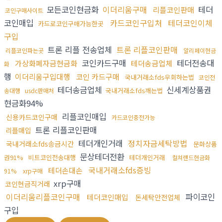
모든코인현금화
이더리움구매
테더
리플코인판매
코인구매사이트
코인매입
카드코인구입처
테더코인이체
카드로코인구매가능한곳
구입
트론 리플 전송업체
트론 리플코인판매
리플코인파는곳
알리페이현금
코인카드구매
테더전송대
가상화폐자금현금화
테더송금업체
화
행
이더리움구입대행
코인 카드구매
국내거래소fds우회하는법
코인전
테더송금업체
신세계상품권
국내거래소fds깨는법
송대행
usdc판매처
현금화94%
리플코인매입
신용카드코인구매
카드코인충전가능
트론 리플코인판매
리플매입
테더개인거래
정치자금세탁방법
국내거래소fds송금시간
문화상품
문상테더전환
권91%
비트코인전송대행
테더개인거래
컬쳐랜드현금화
국내거래소fds증빙
테더손대손
91%
xrp구매
xrp구매
코인현금직거래
이더리움리플코인구매
파이코인
테더코인매입
돈세탁안전업체
구입