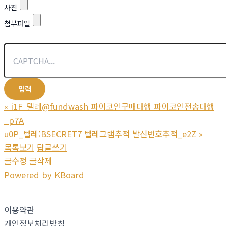
사진
첨부파일
«
i1F_텔레@fundwash 파이코인구매대행 파이코인전송대행
_p7A
u0P_텔레:BSECRET7 텔레그램추적 발신번호추적_e2Z
»
목록보기
답글쓰기
글수정
글삭제
Powered by KBoard
이용약관
개인정보처리방침