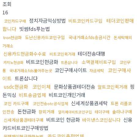
조회
16
정치자금믹싱방법
테더코인판매
비트코인카드구입
코인카드구매
합니다
빗썸fds푸는법
도난신용카드코인구입
국내거래소fds송금시간
tron현금화
돈세탁해외
거래소
테더전송대행
신용카드현금화수수료
비트코인퀵거래
비트코인현금화
소액결제비트구입
코인무
카지노현금화
트론삽니다
코인구매사이트
코인구매사
통
국내거래소fds뚫어주는곳
자금세탁
이트
트론삽니다
usdc현금화
코인이체
문화상품권테더전송
핑
알트코인퀵거래
돈믹싱
비트송금업체
비트코인개인거래
신세계상품권세탁
코인 카드구매
트론 리플코
코인전송otc공식업체
돈현금화
인전송
장외거래
솔라나구매
테더구매
알리페이비트코인구입
비트코인 현금화
신용
바이낸스코인삽니다
신세계상품권테더구매
카드비트코인구매방법
카드코인충전업체
위챗페이현금화하는법