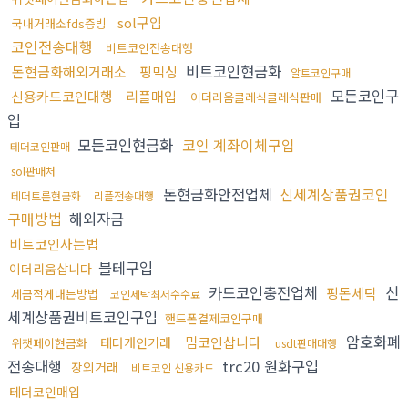
sol구입
국내거래소fds증빙
코인전송대행
비트코인전송대행
비트코인현금화
돈현금화해외거래소
핑믹싱
알트코인구매
모든코인구
신용카드코인대행
리플매입
이더리움클레식클레식판매
입
모든코인현금화
코인 계좌이체구입
테더코인판매
sol판매처
돈현금화안전업체
신세계상품권코인
테더트론현금화
리플전송대행
구매방법
해외자금
비트코인사는법
블테구입
이더리움삽니다
카드코인충전업체
신
핑돈세탁
세금적게내는방법
코인세탁최저수수료
세계상품권비트코인구입
핸드폰결제코인구매
암호화폐
밈코인삽니다
테더개인거래
위챗페이현금화
usdt판매대행
전송대행
trc20 원화구입
장외거래
비트코인 신용카드
테더코인매입