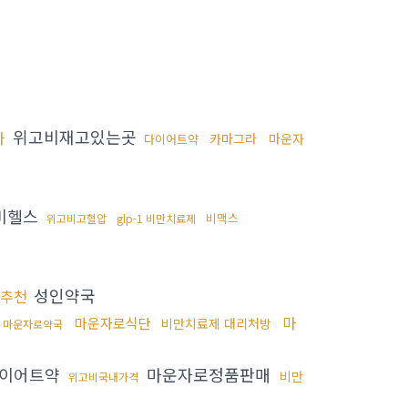
위고비재고있는곳
라
카마그라
마운자
다이어트약
비헬스
비맥스
위고비고혈압
glp-1 비만치료제
성인약국
추천
마
마운자로식단
비만치료제 대리처방
마운자로약국
이어트약
마운자로정품판매
비만
위고비국내가격