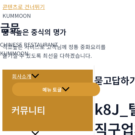
콘텐츠로 건너뛰기
KUMMOON
금문
품격높은 중식의 명가
CHINESE RESTAURANT
격조높은 서비스로 고객님께 정통 중화요리를
KUMMOON
즐기실 수 있도록 최선을 다하겠습니다.
회사소개
묻고답하
메뉴 토글
k8J_
커뮤니티
직구업
메뉴소개