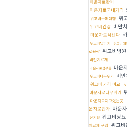
마운자로판매
마운자로국내가격
위
위고비구매대행
비만치
위고비건강
카
마운자로삭센다
위고비달리기
위고비대
위고비병원
로용량
비만치료제
마운
마운자로심부름
비만
위고비나무위키
위고비 가격 비교
v
마운자로나무위키
마운자로재고있는곳
마운자
운자로단가
위고비당
신기환
위고비
치료제 구입