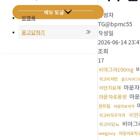
메뉴 토글
작성자
방명록
TG@bpmc55
묻고답하기
작성일
2026-06-14 23:4
조회
17
비
비아그라100mg
위고비처방
골드비아그
마운자
비만치료제
마운
마운자로용량
센트립
마운자로약가
비만
위고비직구가격
비아그라
위고비당뇨
wegovy
마운자로직