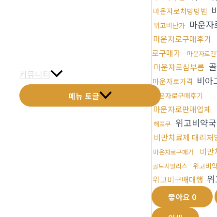
금문갤러리
마운자로처방방법
마운자
위고비단가
전화예약
마운자로구매후기
로구매가
금문소식
마운자로건
골
마운자로심부름
커뮤니티
비아그
마운자로가격
메뉴 토글
마운자로구매후기
마운자로판매업체
위고비약
해포쿠
비만치료제 대리처
비만
마운자로구매가
위고비
골드시알리스
위
위고비구매대행
좋아요
0