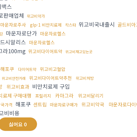
비맥스
로판매업체
위고비약가
위고비국내출시
골드비아
마운자로주사
glp-1 비만치료제
칵스타
마운자로단가
마운자로헬스
강
드시알리스
마운자로헬스
라100mg
위고비다이어트약
위고비재고있는곳
해포쿠
위고비고혈압
다이어트약
국
위고비다이어트약추천
위고비처방
위고비안전거래
비만치료제 구입
방
위고비효과
치료제 구매대행
카마그라
위고비달리기
프릴리지
해포쿠
센트립
위고비약국
마운자로다이
약국가격
마운자로구매가
고비비용
싫어요
0