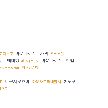
마운자로직구가격
로파는곳
프로코밀
비구매대행
마운자로직구방법
마운자로단가
위고비용량
운자로건강관리
마운자로효과
해포쿠
고
마운자로국내출시
해포쿠