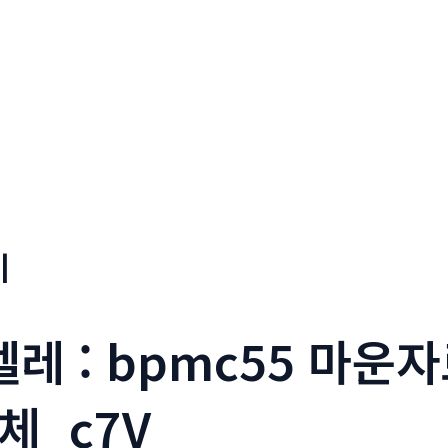
기
텔레 : bpmc55 마
체_c7V