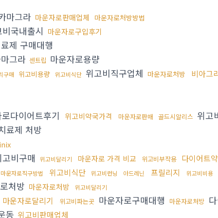
카마그라
마운자로판매업체
마운자로처방방법
고비국내출시
마운자로구입후기
료제 구매대행
마그라
마운자로용량
센트립
위고비직구업체
비아그
위고비용량
마운자로처방
리구매
위고비식단
자로다이어트후기
위고
위고비약국가격
마운자로판매
골드시알리스
치료제 처방
inix
위고비구매
다이어트약
마운자로 가격 비교
위고비부작용
위고비달리기
위고비식단
프릴리지
마운자로직구방법
위고비런닝
아드레닌
위고비비용
로처방
마운자로처방
위고비달리기
뇨
마운자로구매대행
다
마운자로달리기
위고비파는곳
마운자로처방
운동
위고비판매업체