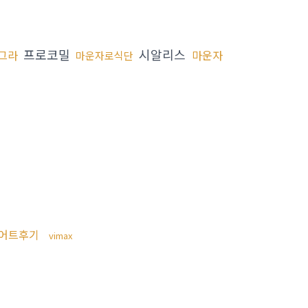
프로코밀
시알리스
그라
마운자
마운자로식단
어트후기
vimax