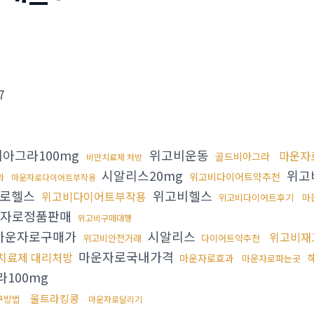
7
아그라100mg
위고비운동
마운자
골드비아그라
비만치료제 처방
시알리스20mg
위고
위고비다이어트약추천
라
마운자로다이어트부작용
로헬스
위고비헬스
위고비다이어트부작용
위고비다이어트후기
마
자로정품판매
위고비구매대행
마운자로구매가
시알리스
위고비재
위고비안전거래
다이어트약추천
마운자로국내가격
치료제 대리처방
마운자로효과
마운자로파는곳
100mg
울트라킹콩
구방법
마운자로달리기