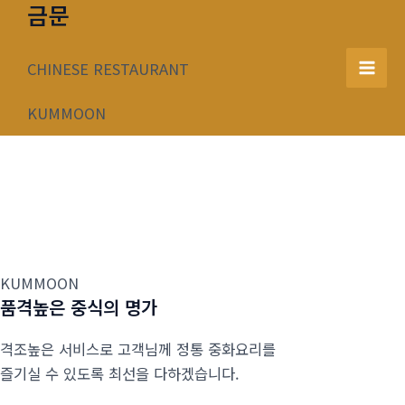
금문
콘
텐
츠
CHINESE RESTAURANT
Mai
로
건
KUMMOON
Men
너
뛰
기
KUMMOON
품격높은 중식의 명가
격조높은 서비스로 고객님께 정통 중화요리를
즐기실 수 있도록 최선을 다하겠습니다.