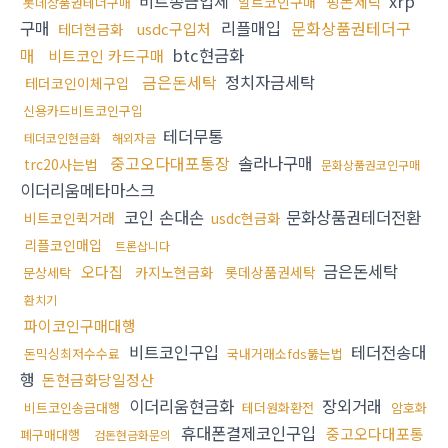
비트송금업체
xrp
핑돈세탁
알트코인구매
롯데상품권테더구매
구매
리플매입
문화상품권테더구
usdc구입처
테더현금화
매
btc현금화
비트코인 카드구매
금은돈세탁
정치자금세탁
테더코인이체구입
신용카드비트코인구입
테더무통
테더코인현금화
해외자금
중고오다대포통장
솔라나구매
trc20사는법
문화상품권코인구매
이더리움메타마스크
코인 손대손
문화상품권테더전환
비트코인퀵거래
usdc현금화
리플코인매입
트론삽니다
금은돈세탁
오다집
카지노현금화
롯데상품권세탁
문상세탁
환치기
파이코인구매대행
비트코인구입
테더전송대
돈믹싱최저수수료
국내거래소fds뚫는법
행
돈현금화당일정산
이더리움현금화
장외거래
비트코인송금대행
테더원화환전
암호화
휴대폰결제코인구입
중고오다대포통
폐구매대행
검돈현금화문의