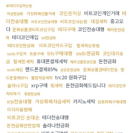
로테더구입하는법
코인돈믹싱
비트코인개인거래
테
가상화폐선물거래
자금현금화
더전송대행
중고오
대검세탁
비트코인사는법
비트코인전송대행
다
테더구매
코인전송대행
문화상품권비트코인구입
해외돈현금
테더코인매입
화
sol현금화
비트코인카드구입
테더코인현금화
탈세하는방법
btc구매대행
usdc현금화
코인대리송
usdc구입처
트론구매
휴대폰결제세탁
돈현금화
금
탈세돈세탁
해외선물현금인출
핸드폰결제85%
문화상품권테더전송
usdc매입
핸
금은돈현금화
trc20 원화구입
드폰결제85%
불법자금세탁
xrp구매
돈현금화해드립니다
솔라나구입
핑세탁
테더코인추
척피하기
횡령현금화
xrp전송대행
가상화폐자금세탁
카지노세탁
암호화폐구매대행
이더리움판매
비트코인 손대손
테더전송대행
솔라나현금화
돈현금화안전업체