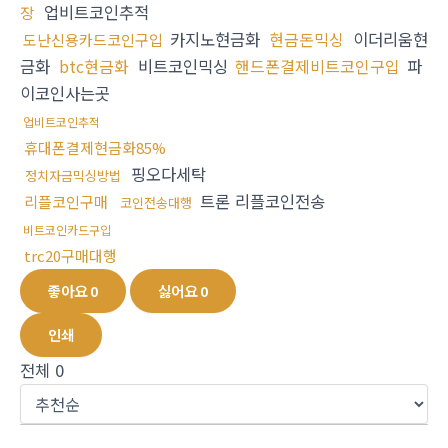
업비트코인추적
장
카지노현금화
현금돈믹싱
이더리움현
도난신용카드코인구입
금화
btc현금화
비트코인믹싱
핸드폰결제비트코인구입
파
이코인사는곳
업비트코인추적
휴대폰결제현금화85%
핑오다세탁
정치자금믹싱방법
트론 리플코인전송
리플코인구매
코인전송대행
비트코인카드구입
trc20구매대행
좋아요
0
싫어요
0
인쇄
전체
0