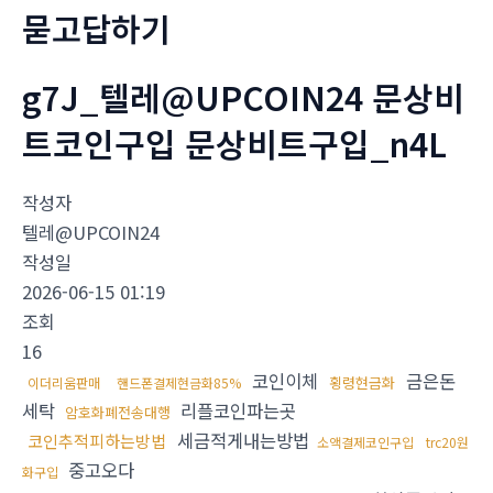
묻고답하기
g7J_텔레@UPCOIN24 문상비
트코인구입 문상비트구입_n4L
작성자
텔레@UPCOIN24
작성일
2026-06-15 01:19
조회
16
코인이체
금은돈
횡령현금화
이더리움판매
핸드폰결제현금화85%
세탁
리플코인파는곳
암호화폐전송대행
세금적게내는방법
코인추적피하는방법
소액결제코인구입
trc20원
중고오다
화구입