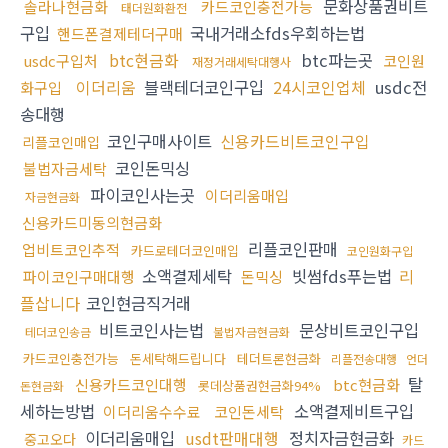
문화상품권비트
솔라나현금화
카드코인충전가능
태더원화환전
구입
국내거래소fds우회하는법
핸드폰결제테더구매
btc현금화
btc파는곳
usdc구입처
코인원
재정거래세탁대행사
이더리움
블랙테더코인구입
24시코인업체
usdc전
화구입
송대행
코인구매사이트
신용카드비트코인구입
리플코인매입
코인돈믹싱
불법자금세탁
파이코인사는곳
이더리움매입
자금현금화
신용카드미동의현금화
리플코인판매
업비트코인추적
카드로테더코인매입
코인원화구입
소액결제세탁
빗썸fds푸는법
리
파이코인구매대행
돈믹싱
플삽니다
코인현금직거래
비트코인사는법
문상비트코인구입
테더코인송금
불법자금현금화
카드코인충전가능
돈세탁해드립니다
테더트론현금화
리플전송대행
언더
탈
신용카드코인대행
btc현금화
롯데상품권현금화94%
돈현금화
세하는방법
소액결제비트구입
이더리움수수료
코인돈세탁
이더리움매입
usdt판매대행
정치자금현금화
중고오다
카드