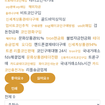
테더코인직거래
드로테더코인매입
해외자금
xrp판매 xrp매입
비트코인구입
솔라나구매
골드바믹싱믹싱
신세계상품권테더구매
검
업비트코인추적
usdt매입
ssg페이코인구매방법
구매대행
돈현금화
코인원화구입
문화상품권91%
tron현금화
불법자금현금화
테더
해외자금
송금업체
오다집
핸드폰결제테더구매
신세계상품권94%
트론 리플코인판매
코인구매대행 24시
국내거래소
tron구입
fds해결업체
문화상품권테더전환
트론구
신용카드비트코인구입
매
국내거래소fds시간
카드
카드로테더코인매입
파이코인사는곳
리플송금업체
코인충전가능
좋아요
0
싫어요
0
인쇄
전체
0