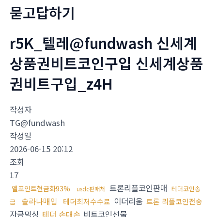
묻고답하기
r5K_텔레@fundwash 신세계
상품권비트코인구입 신세계상품
권비트구입_z4H
작성자
TG@fundwash
작성일
2026-06-15 20:12
조회
17
트론리플코인판매
엘포인트현금화93%
테더코인송
usdc판매처
솔라나매입
이더리움
테더최저수수료
트론 리플코인전송
금
자금믹싱
테더 손대손
비트코인선물