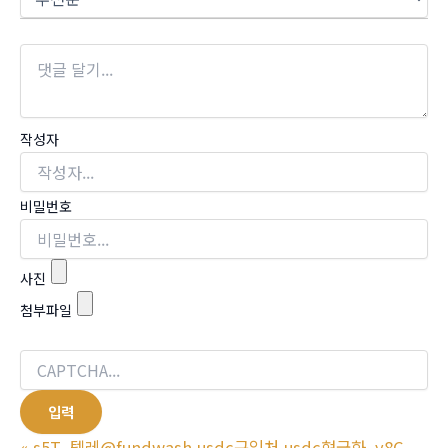
작성자
비밀번호
사진
첨부파일
«
s5T_텔레@fundwash usdc구입처 usdc현금화_y8C