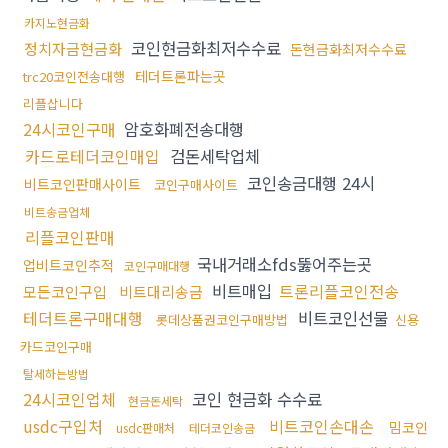
카지노현금화
코인현금화최저수수료
정치자금현금화
돈현금화최저수수료
테더트론파는곳
trc20코인전송대행
리플삽니다
24시코인구매
암호화폐전송대행
카드로테더코인매입
검돈세탁업체
코인송금대행 24시
비트코인판매사이트
코인구매사이트
비트송금업체
리플코인판매
국내거래소fds뚫어주는곳
업비트코인추적
코인구매대행
비트매입
트론리플코인전송
모든코인구입
비트대리송금
테더트론구매대행
비트코인선물
롯데상품권코인구매방법
신용
카드코인구매
탈세하는방법
24시코인업체
코인 현금화 수수료
현금돈세탁
usdc구입처
비트코인손대손
밈코인
usdc판매처
테더코인송금