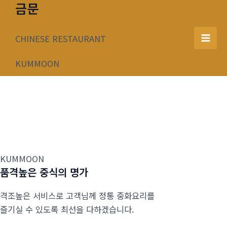
금문
콘
텐
츠
CHINESE RESTAURANT
Mai
로
건
KUMMOON
Men
너
뛰
기
KUMMOON
품격높은 중식의 명가
격조높은 서비스로 고객님께 정통 중화요리를
즐기실 수 있도록 최선을 다하겠습니다.