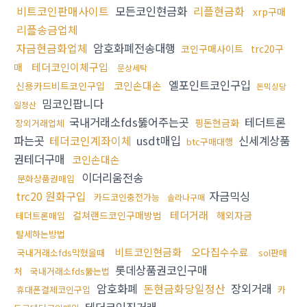
비트코인판매사이트
모든코인현금화
리플현금화
xrp구매
리플송금업체
자금현금화업체
암호화폐전송대행
코인구매사이트
trc20구
테더코인이체구입
매
문상세탁
엘포인트코인구입
코인손대손
신용카드비트코인구입
돈믹싱당
밈코인팝니다
일정산
국내거래소fds뚫어주는곳
테더트론
핑돈현금화
장외거래업체
파는곳
테더코인계좌이체
usdt매입
신세계상품
btc구매대행
권테더구매
코인손대손
이더리움전송
문화상품권매입
trc20 원화구입
자금믹싱
카드코인충전가능
솔라나구매
테더거래
컬쳐랜드코인구매방법
해외자금
테더트론매입
탈세하는방법
비트코인현금화
오다집수수료
국내거래소fds막혔을때
sol판매
롯데상품권코인구매
처
국내거래소fds뚫는법
암호화폐
돈현금화당일정산
장외거래
휴대폰결제코인구입
카