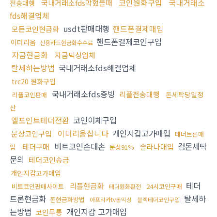
코인원화구입
국내거래소
국내거래소fds막혔을때
전송대행
fds해결업체
usdt판매대행
핸드폰결제매입
모든코인현금화
핸드폰결제코인구입
이더리움
신용카드현금화수수료
자금현금화
자금믹싱업체
탈세하는방법
국내거래소fds해결업체
trc20 원화구입
국내거래소fds증빙
리플전송대행
돈세탁당일정
리플코인판매
산
엘포인트테더전환
코인이체구입
이더리움삽니다
개인지갑고가매입
문상코인구입
테더트론매
비트코인손대손
검돈세탁
테더구매
솔라나매입
입
문상91%
문의
테더코인송금
개인지갑고가매입
테더
리플현금화
비트코인판매사이트
24시코인구매
테더원화환전
트론현금화
탈세하
돈현금화방법
아프리카tv돈믹싱
블랙테더코인구입
는방법
개인지갑 고가매입
코인무통