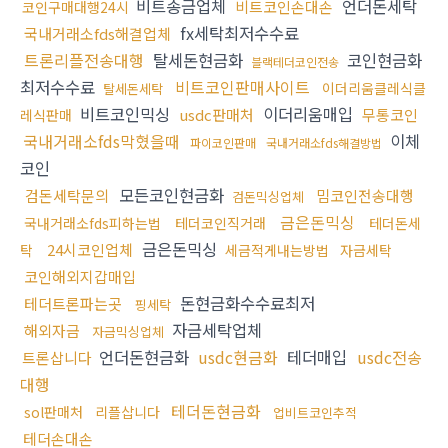
비트송금업체
언더돈세탁
비트코인손대손
코인구매대행24시
fx세탁최저수수료
국내거래소fds해결업체
트론리플전송대행
탈세돈현금화
코인현금화
블랙테더코인전송
최저수수료
비트코인판매사이트
이더리움클레식클
탈세돈세탁
비트코인믹싱
이더리움매입
usdc판매처
무통코인
레식판매
국내거래소fds막혔을때
이체
파이코인판매
국내거래소fds해결방법
코인
모든코인현금화
검돈세탁문의
밈코인전송대행
검돈믹싱업체
금은돈믹싱
국내거래소fds피하는법
테더코인직거래
테더돈세
금은돈믹싱
24시코인업체
탁
세금적게내는방법
자금세탁
코인해외지갑매입
돈현금화수수료최저
테더트론파는곳
핑세탁
자금세탁업체
해외자금
자금믹싱업체
언더돈현금화
usdc현금화
테더매입
usdc전송
트론삽니다
대행
테더돈현금화
sol판매처
리플삽니다
업비트코인추적
테더손대손