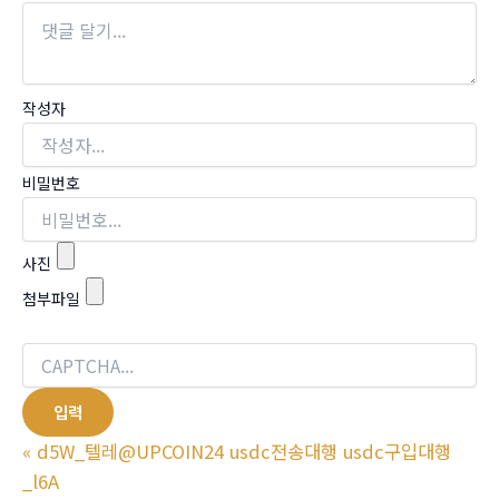
작성자
비밀번호
사진
첨부파일
«
d5W_텔레@UPCOIN24 usdc전송대행 usdc구입대행
_l6A