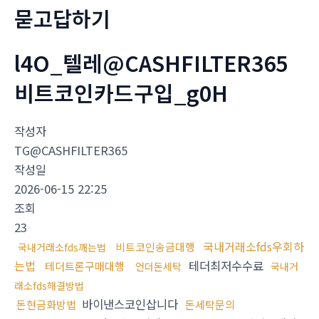
묻고답하기
l4O_텔레@CASHFILTER365
비트코인카드구입_g0H
작성자
TG@CASHFILTER365
작성일
2026-06-15 22:25
조회
23
국내거래소fds우회하
비트코인송금대행
국내거래소fds깨는법
는법
테더최저수수료
테더트론구매대행
언더돈세탁
국내거
래소fds해결방법
바이낸스코인삽니다
돈현금화방법
돈세탁문의