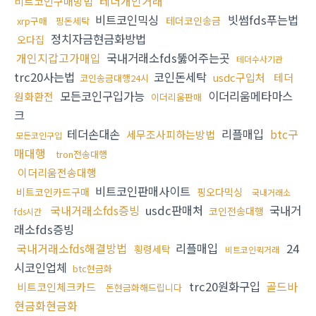
테더개인거래
비트코인구매방법
비트코인믹싱
빗썸fds푸는법
테더코인송금
xrp구매
핑돈세탁
정치자금현금화방법
오다집
개인지갑고가매입
국내거래소fds뚫어주는곳
테더수사기관
trc20사는법
코인돈세탁
usdc구입처
테더
코인송금대행24시
모든코인구입가능
이더리움메타마스
원화환전
이더리움판매
크
테더손대손
리플매입
btc구
세무조사피하는방법
모든코인구입
매대행
tron전송대행
이더리움전송대행
비트코인판매사이트
비트코인카드구매
핑오다믹싱
국내거래소
국내거래소fds증빙
usdc판매처
국내거
코인전송대행
fds시간
래소fds증빙
국내거래소fds해결방법
리플매입
24
횡령세탁
비트코인퀵거래
시코인업체
btc현금화
trc20원화구입
골드바
비트코인체크카드
돈현금화해드립니다
현금화현금화