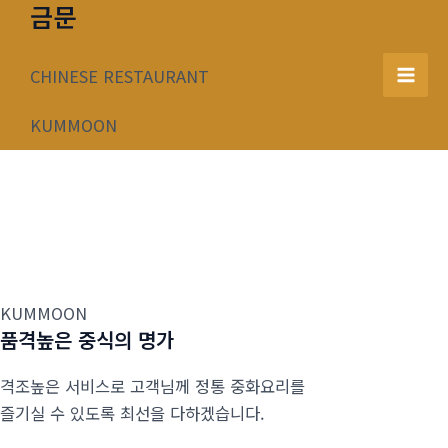
금문
콘
텐
츠
CHINESE RESTAURANT
Mai
로
건
KUMMOON
Men
너
뛰
기
KUMMOON
품격높은 중식의 명가
격조높은 서비스로 고객님께 정통 중화요리를
즐기실 수 있도록 최선을 다하겠습니다.