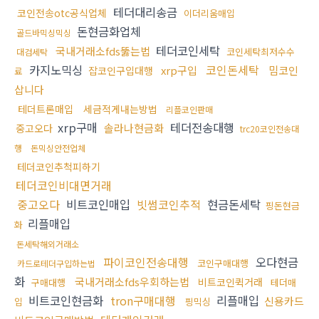
테더대리송금
코인전송otc공식업체
이더리움매입
돈현금화업체
골드바믹싱믹싱
테더코인세탁
국내거래소fds뚫는법
코인세탁최저수수
대검세탁
카지노믹싱
코인돈세탁
xrp구입
밈코인
잡코인구입대행
료
삽니다
테더트론매입
세금적게내는방법
리플코인판매
xrp구매
테더전송대행
솔라나현금화
중고오다
trc20코인전송대
행
돈믹싱안전업체
테더코인추척피하기
테더코인비대면거래
중고오다
비트코인매입
빗썸코인추적
현금돈세탁
핑돈현금
리플매입
화
돈세탁해외거래소
파이코인전송대행
오다현금
코인구매대행
카드로테더구입하는법
화
국내거래소fds우회하는법
비트코인퀵거래
구매대행
테더매
비트코인현금화
tron구매대행
리플매입
신용카드
입
핑믹싱