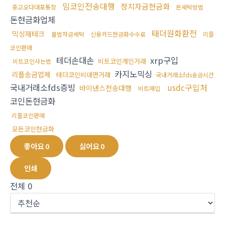
밈코인전송대행
정치자금현금화
중고오다대포통장
돈세탁방법
돈현금화업체
태더원화환전
믹싱재테크
불법자금세탁
신용카드현금화수수료
리플
코인판매
테더손대손
xrp구입
비트코인개인거래
비트코인사는법
카지노믹싱
리플송금업체
테더코인비대면거래
국내거래소fds송금시간
국내거래소fds증빙
usdc구입처
바이낸스전송대행
비트매입
코인돈현금화
리플코인판매
모든코인현금화
좋아요
0
싫어요
0
인쇄
전체
0