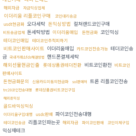
해외자금
자금믹싱업체
이더리움 리플코인구매
코인대리송금
오다세탁
돈믹싱방법
컬쳐랜드코인구매
usdt현금화
돈세탁방법
코인믹싱
이더리움매입
돈현금화
비트송금업체
테더코인매입
테더코인추척피하기
비트코인판매사이트
이더리움매입
테더코인송
카드코인전송가능
금
핸드폰결제세탁
국내거래소fds해결방법
해외선물현금인출
비트코인환전
롯데상품권테더전환
비트코인
판매사이트
트론 리플코인전송
돈현금화문의
신용카드미동의현금화
sol판매처
롯데상품권비트코인구입
trc20코인전송대행
해외돈믹싱
골드바믹싱믹싱
파이코인전송대행
usdc판매
이더리움구입대행
리플코인파는곳
해외자금
테더코인송금
파이코인판매
코인이체구입
믹싱재테크