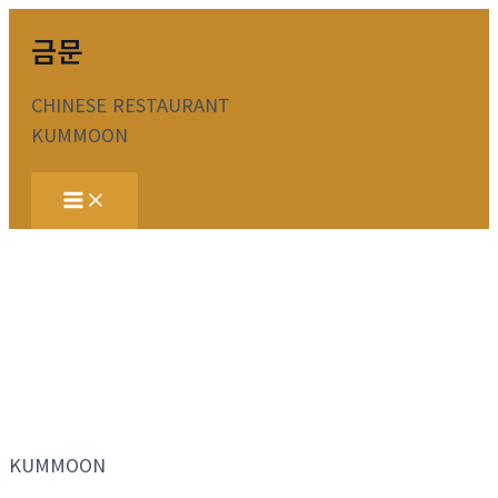
콘
금문
텐
츠
CHINESE RESTAURANT
로
KUMMOON
건
너
Main
뛰
Menu
기
KUMMOON