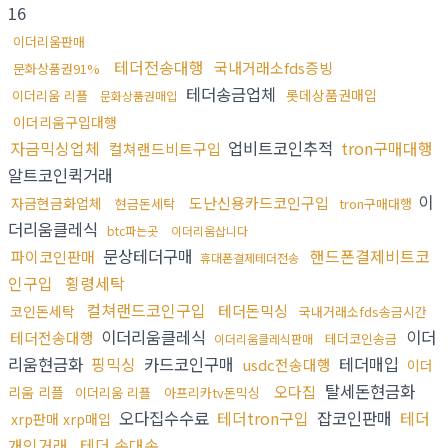
16
이더리움판매
테더전송대행
국내거래소fds증빙
문화상품권91%
테더송금업체
롯데상품권매입
이더리움 리플
문화상품권매입
이더리움구입대행
자금믹싱업체
업비트코인추적
tron구매대행
컬쳐랜드비트구입
알트코인퀵거래
이
도난신용카드코인구입
자금현금화업체
현금돈세탁
tron구매대행
더리움클레식
btc파는곳
이더리움삽니다
문상테더구매
핸드폰결제비트코
파이코인판매
휴대폰결제테더전송
인구입
횡령세탁
컬쳐랜드코인구입
테더돈믹싱
코인돈세탁
국내거래소fds송금시간
이더리움클레식
이더
테더전송대행
테더코인송금
이더리움클레식판매
리움현금화
핑믹싱
카드코인구매
테더매입
usdc전송대행
이더
탈세돈현금화
오다집
리움 리플
이더리움 리플
아프리카tv돈믹싱
오다집수수료
테더tron구입
잡코인판매
테더
xrp판매 xrp매입
개인거래
테더 손대손