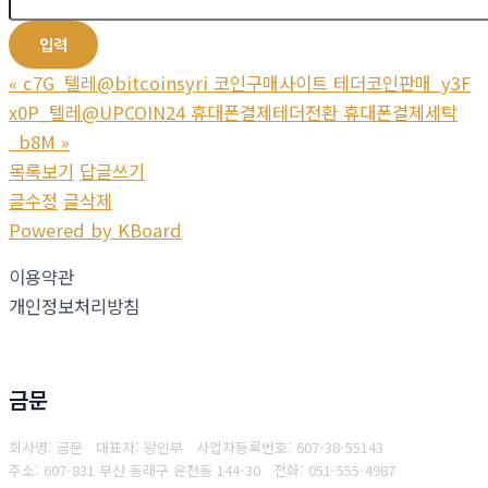
«
c7G_텔레@bitcoinsyri 코인구매사이트 테더코인판매_y3F
x0P_텔레@UPCOIN24 휴대폰결제테더전환 휴대폰결제세탁
_b8M
»
목록보기
답글쓰기
글수정
글삭제
Powered by KBoard
이용약관
개인정보처리방침
금문
회사명: 금문 대표자: 왕인부
사업자등록번호: 607-38-55143
주소: 607-831 부산 동래구 온천동 144-30
전화: 051-555-4987