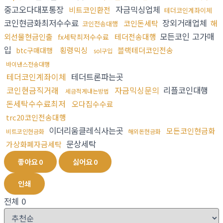
중고오다대포통장
자금믹싱업체
비트코인환전
테더코인계좌이체
코인현금화최저수수료
장외거래업체
코인돈세탁
해
코인전송대행
모든코인 고가매
외선물현금인출
테더전송대행
fx세탁최저수수료
입
횡령믹싱
블랙테더코인전송
btc구매대행
sol구입
바이낸스전송대행
테더코인계좌이체
테더트론파는곳
코인현금직거래
자금믹싱문의
리플코인대행
세금적게내는방법
돈세탁수수료최저
오다집수수료
trc20코인전송대행
이더리움클레식사는곳
모든코인현금화
비트코인현금화
해외돈현금화
문상세탁
가상화폐자금세탁
좋아요
0
싫어요
0
인쇄
전체
0