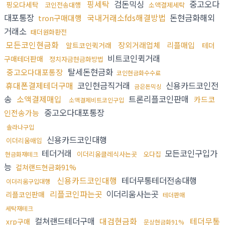
핑세탁
검돈믹싱
중고오다
핑오다세탁
코인전송대행
소액결제세탁
대포통장
국내거래소fds해결방법
돈현금화해외
tron구매대행
거래소
태더원화환전
모든코인현금화
장외거래업체
리플매입
알트코인퀵거래
테더
비트코인퀵거래
구매테더판매
정치자금현금화방법
탈세돈현금화
중고오다대포통장
코인현금화수수료
휴대폰결제테더구매
코인현금직거래
신용카드코인전
금은돈믹싱
송
소액결제매입
트론리플코인판매
카드코
소액결제비트코인구입
중고오다대포통장
인전송가능
솔라나구입
신용카드코인대행
이더리움매입
테더거래
모든코인구입가
이더리움클레식사는곳
오다집
현금화재테크
능
컬쳐랜드현금화91%
신용카드코인대행
테더무통테더전송대행
이더리움구입대행
리플코인파는곳
이더리움사는곳
리플코인판매
테더판매
세탁재테크
컬쳐랜드테더구매
대검현금화
테더무통
xrp구매
문상현금화91%