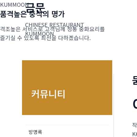
금문
콘
KUMMOON
품격높은 중식의 명가
텐
츠
CHINESE RESTAURANT
격조높은 서비스로 고객님께 정통 중화요리를
로
KUMMOON
즐기실 수 있도록 최선을 다하겠습니다.
건
너
뛰
기
커뮤니티
방명록
K