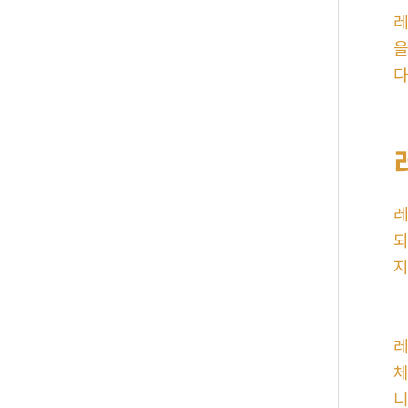
레
을
다
레
되
지
레
체
니