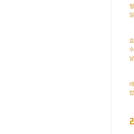
혈
일
효
수
날
레
합