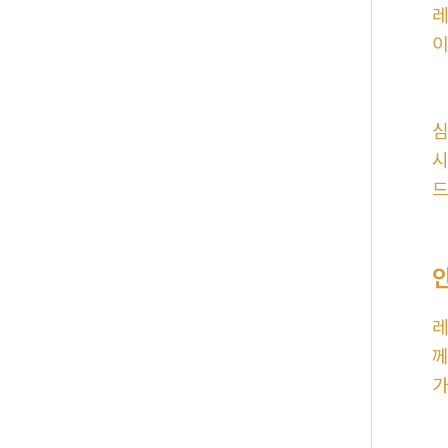
레
이
심
시
드
레
께
가