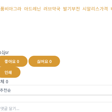
정품비아그라
아드레닌
러브약국
발기부전
시알리스가격
국
p1jsr
좋아요
0
싫어요
0
인쇄
전체
0