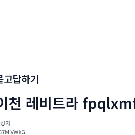
회사소개
메뉴소개
금문
묻고답하기
이천 레비트라 fpqlxm
작성자
67MjVWkG