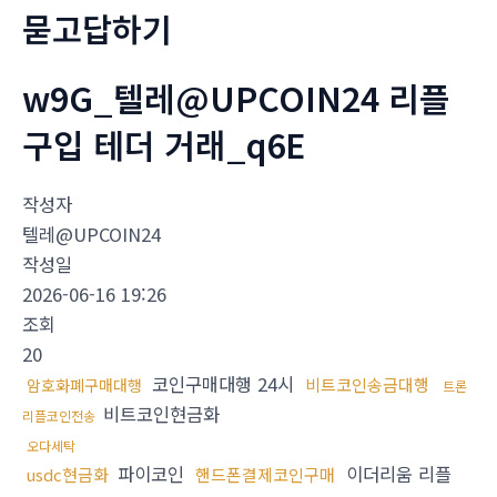
묻고답하기
w9G_텔레@UPCOIN24 리플
구입 테더 거래_q6E
작성자
텔레@UPCOIN24
작성일
2026-06-16 19:26
조회
20
코인구매대행 24시
비트코인송금대행
암호화폐구매대행
트론
비트코인현금화
리플코인전송
오다세탁
파이코인
이더리움 리플
usdc현금화
핸드폰결제코인구매