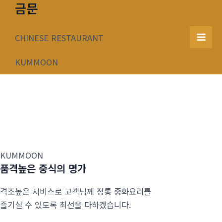
금문
콘
텐
츠
CHINESE RESTAURANT
Mai
로
건
KUMMOON
Men
너
뛰
기
KUMMOON
품격높은 중식의 명가
격조높은 서비스로 고객님께 정통 중화요리를
즐기실 수 있도록 최선을 다하겠습니다.