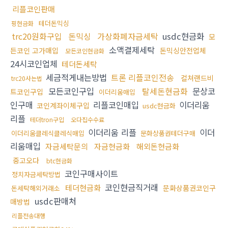
리플코인판매
테더돈믹싱
핑현금화
trc20원화구입
돈믹싱
가상화폐자금세탁
usdc현금화
모
소액결제세탁
든코인 고가매입
돈믹싱안전업체
모든코인현금화
24시코인업체
테더돈세탁
세금적게내는방법
트론 리플코인전송
컬쳐랜드비
trc20사는법
모든코인구입
탈세돈현금화
문상코
트코인구입
이더리움매입
인구매
리플코인매입
이더리움
코인계좌이체구입
usdc현금화
리플
테더tron구입
오다집수수료
이더리움 리플
이더
이더리움클레식클레식매입
문화상품권테더구매
리움매입
자금세탁문의
자금현금화
해외돈현금화
중고오다
btc현금화
코인구매사이트
정치자금세탁방법
코인현금직거래
테더현금화
문화상품권코인구
돈세탁해외거래소
usdc판매처
매방법
리플전송대행