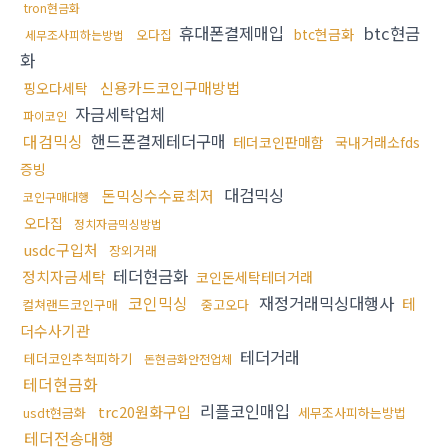
tron현금화
휴대폰결제매입
btc현금
btc현금화
오다집
세무조사피하는방법
화
신용카드코인구매방법
핑오다세탁
자금세탁업체
파이코인
대검믹싱
핸드폰결제테더구매
테더코인판매함
국내거래소fds
증빙
대검믹싱
돈믹싱수수료최저
코인구매대행
오다집
정치자금믹싱방법
usdc구입처
장외거래
테더현금화
정치자금세탁
코인돈세탁테더거래
코인믹싱
재정거래믹싱대행사
테
컬쳐랜드코인구매
중고오다
더수사기관
테더거래
테더코인추척피하기
돈현금화안전업체
테더현금화
리플코인매입
trc20원화구입
usdt현금화
세무조사피하는방법
테더전송대행