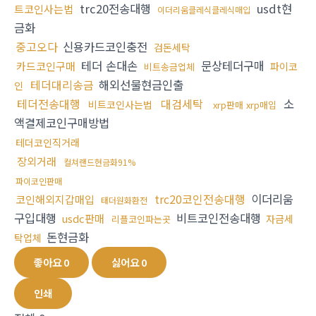
trc20전송대행
usdt현
트코인사는법
이더리움클레식클레식매입
금화
중고오다
신용카드코인충전
검돈세탁
테더 손대손
문상테더구매
카드코인구매
파이코
비트송금업체
테더대리송금
해외선물현금인출
인
테더전송대행
대검세탁
소
비트코인사는법
xrp판매 xrp매입
액결제코인구매방법
테더코인직거래
장외거래
컬쳐랜드현금화91%
파이코인판매
trc20코인전송대행
이더리움
코인해외지갑매입
태더원화환전
구입대행
비트코인전송대행
usdc판매
자금세
리플코인파는곳
돈현금화
탁업체
좋아요
0
싫어요
0
인쇄