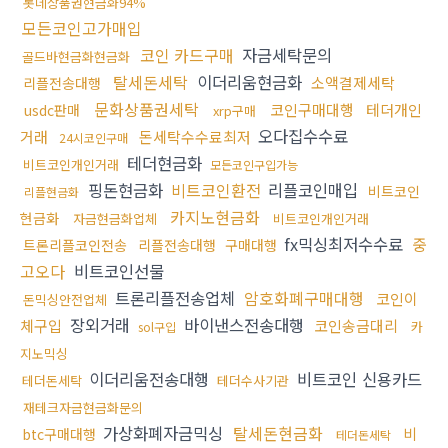
롯데상품권현금화94%
모든코인고가매입
코인 카드구매
자금세탁문의
골드바현금화현금화
탈세돈세탁
이더리움현금화
소액결제세탁
리플전송대행
문화상품권세탁
코인구매대행
테더개인
usdc판매
xrp구매
오다집수수료
거래
돈세탁수수료최저
24시코인구매
테더현금화
비트코인개인거래
모든코인구입가능
핑돈현금화
비트코인환전
리플코인매입
비트코인
리플현금화
카지노현금화
현금화
자금현금화업체
비트코인개인거래
fx믹싱최저수수료
중
트론리플코인전송
리플전송대행
구매대행
고오다
비트코인선물
트론리플전송업체
암호화폐구매대행
코인이
돈믹싱안전업체
장외거래
바이낸스전송대행
체구입
코인송금대리
카
sol구입
지노믹싱
이더리움전송대행
비트코인 신용카드
테더돈세탁
테더수사기관
재테크자금현금화문의
가상화폐자금믹싱
탈세돈현금화
비
btc구매대행
테더돈세탁