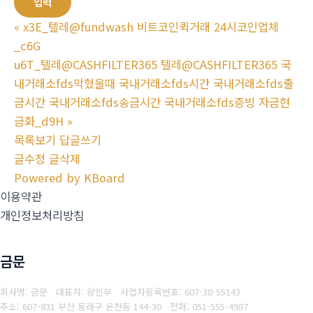
«
x3E_텔레@fundwash 비트코인퀵거래 24시코인업체
_c6G
u6T_텔레@CASHFILTER365 텔레@CASHFILTER365 국
내거래소fds막혔을때 국내거래소fds시간 국내거래소fds출
금시간 국내거래소fds송금시간 국내거래소fds증빙 자금현
금화_d9H
»
목록보기
답글쓰기
글수정
글삭제
Powered by KBoard
이용약관
개인정보처리방침
금문
회사명: 금문 대표자: 왕인부
사업자등록번호: 607-38-55143
주소: 607-831 부산 동래구 온천동 144-30
전화: 051-555-4987