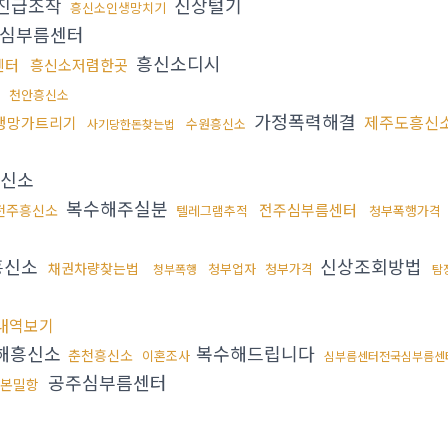
진급조작
신상털기
흥신소인생망치기
심부름센터
흥신소디시
센터
흥신소저렴한곳
천안흥신소
가정폭력해결
제주도흥신
생망가트리기
수원흥신소
사기당한돈찾는법
신소
복수해주실분
전주심부름센터
전주흥신소
텔레그램추적
청부폭행가격
흥신소
신상조회방법
채권차량찾는법
청부업자
청부가격
청부폭행
탐
내역보기
해흥신소
복수해드립니다
춘천흥신소
이혼조사
심부름센터전국심부름센
공주심부름센터
본밀항