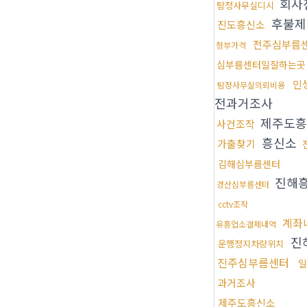
회사
탐정사무실디시
후불제
진도흥신소
전주심부름
청부가격
심부름센터일잘하는곳
인
탐정사무실의뢰비용
전과거조사
제주도흥
사건조작
흥신소
가출찾기
김해심부름센터
진해
경산심부름센터
cctv조작
계좌
유흥업소결제내역
진
운행정지차량위치
진주심부름센터
일
과거조사
제주도흥신소