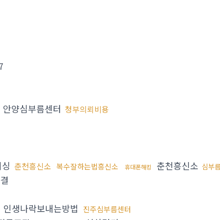
7
안양심부름센터
청부의뢰비용
피싱
춘천흥신소
춘천흥신소
복수잘하는법흥신소
심부
휴대폰해킹
해결
인생나락보내는방법
진주심부름센터