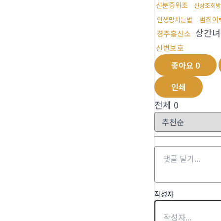
신분증위조
신상조회방
범죄이
인생망치는법
상간녀
경주흥신소
신변보호
좋아요
0
인쇄
전체
0
작성자