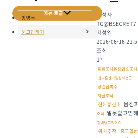
메뉴 토글
작성자
방명록
TG@BSECRET7
묻고답하기
작성일
2026-06-16 21:5
조회
17
불륜조사유흥업소조사
심부름센터일잘하는곳
상간남복수
자금추적
몸캠
진해흥신소
말못할고민
조작
협박받고있어요
위치추적
중국밀항