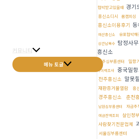
경기
협박받고있을때
금문갤러리
흥신소디시
몸캠피싱
전화예약
동
흥신소이용후기
유포협박해
예산흥신소
금문소식
탐정사무
상간남복수
커뮤니티
흥신소
밀항
원주심부름센터
메뉴 토글
중국밀항
지이력조사
말못
전주흥신소
재판증거물열람
흥
경주흥신소
춘천
자금추
남원심부름센터
살인청
예금잔액조회
사람찾기전문업체
서울심부름센터