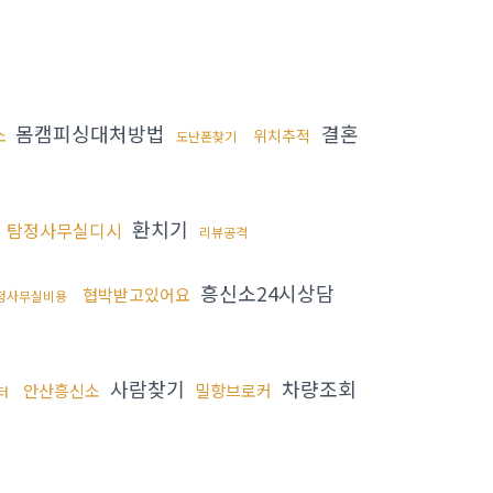
몸캠피싱대처방법
결혼
소
위치추적
도난폰찾기
환치기
탐정사무실디시
리뷰공격
흥신소24시상담
협박받고있어요
정사무실비용
사람찾기
차량조회
안산흥신소
밀항브로커
터