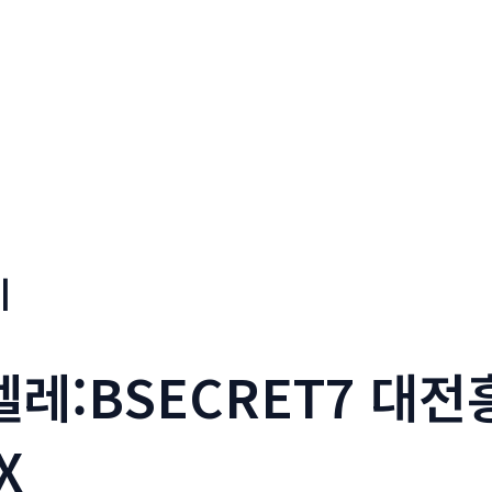
기
_텔레:BSECRET7 대
X