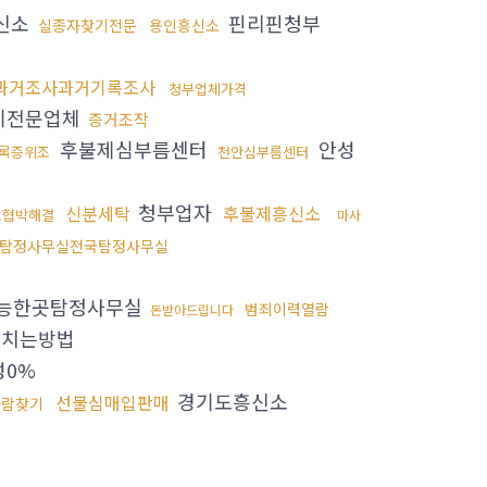
신소
핀리핀청부
실종자찾기전문
용인흥신소
과거조사과거기록조사
청부업체가격
기전문업체
증거조작
후불제심부름센터
안성
록증위조
천안심부름센터
청부업자
신분세탁
후불제흥신소
포협박해결
마사
탐정사무실전국탐정사무실
능한곳탐정사무실
범죄이력열람
돈받아드립니다
치는방법
0%
경기도흥신소
선불심매입판매
사람찾기