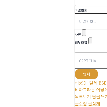
비밀번호
사진
첨부파일
«
b9D_텔레:BS
비아그라는 어떻게
목록보기
답글쓰
글수정
글삭제