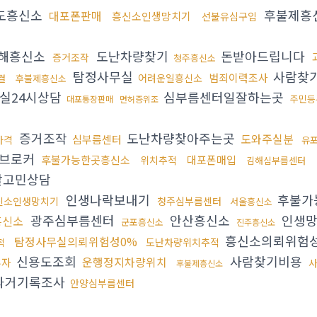
도흥신소
후불제흥
대포폰판매
흥신소인생망치기
선불유심구입
해흥신소
도난차량찾기
돈받아드립니다
증거조작
청주흥신소
탐정사무실
사람찾
범죄이력조사
어려운일흥신소
결
후불제흥신소
실24시상담
심부름센터일잘하는곳
주민등
대포통장판매
면허증위조
증거조작
도난차량찾아주는곳
도와주실분
심부름센터
가격
유
브로커
후불가능한곳흥신소
대포폰매입
위치추적
김해심부름센터
할고민상담
인생나락보내기
후불가
신소인생망치기
청주심부름센터
서울흥신소
광주심부름센터
안산흥신소
인생망
흥신소
군포흥신소
진주흥신소
흥신소의뢰위험성
탐정사무실의뢰위험성0%
도난차량위치추적
적
신용도조회
사람찾기비용
운행정지차량위치
부자
후불제흥신소
과거기록조사
안양심부름센터