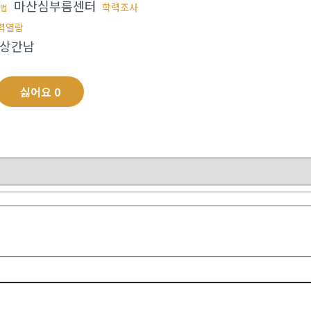
마산심부름센터
학력조사
법
력열람
상간남
싫어요
0