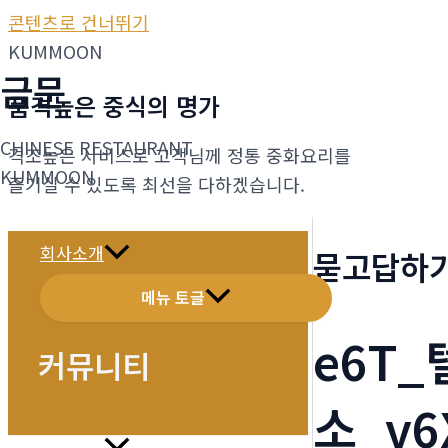
콘텐츠로 건너뛰기
KUMMOON
금문
품격높은 중식의 명가
CHINESE RESTAURANT
격조높은 서비스로 고객님께 정통 중화요리를
KUMMOON
즐기실 수 있도록 최선을 다하겠습니다.
회사소개
묻고답하
메뉴 토글
e6T
커뮤니티
소_v6
메뉴소개