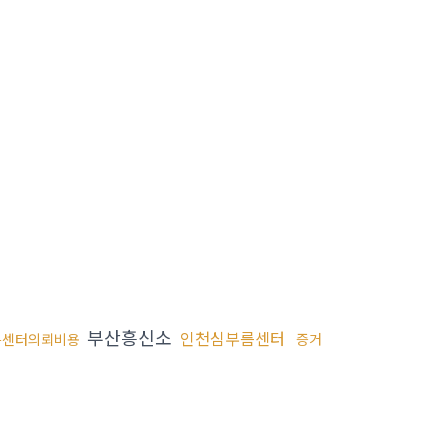
부산흥신소
인천심부름센터
름센터의뢰비용
증거