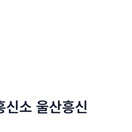
전흥신소 울산흥신