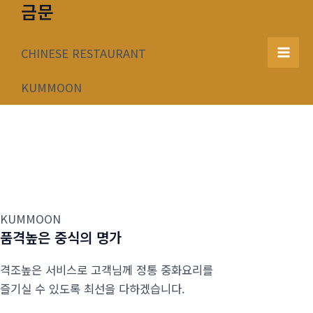
금문
콘
텐
츠
CHINESE RESTAURANT
Mai
로
건
KUMMOON
Men
너
뛰
기
KUMMOON
품격높은 중식의 명가
격조높은 서비스로 고객님께 정통 중화요리를
즐기실 수 있도록 최선을 다하겠습니다.