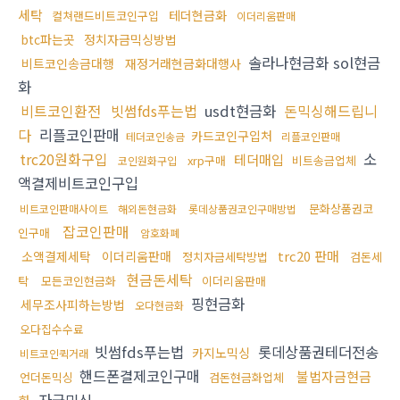
세탁
테더현금화
컬쳐랜드비트코인구입
이더리움판매
btc파는곳
정치자금믹싱방법
솔라나현금화 sol현금
비트코인송금대행
재정거래현금화대행사
화
비트코인환전
빗썸fds푸는법
usdt현금화
돈믹싱해드립니
다
리플코인판매
카드코인구입처
테더코인송금
리플코인판매
trc20원화구입
소
테더매입
xrp구매
비트송금업체
코인원화구입
액결제비트코인구입
문화상품권코
비트코인판매사이트
해외돈현금화
롯데상품권코인구매방법
잡코인판매
인구매
암호화폐
trc20 판매
소액결제세탁
이더리움판매
정치자금세탁방법
검돈세
현금돈세탁
탁
모든코인현금화
이더리움판매
핑현금화
세무조사피하는방법
오다현금화
오다집수수료
빗썸fds푸는법
롯데상품권테더전송
카지노믹싱
비트코인퀵거래
핸드폰결제코인구매
불법자금현금
언더돈믹싱
검돈현금화업체