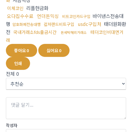
자금믹싱
화
리플현금화
이체코인
오다집수수료
언더돈믹싱
바이낸스전송대
비트코인카드구입
행
usdc구입처
태더원화환
컬쳐랜드비트구입
암호화폐전송대행
전
국내거래소fds출금시간
테더코인비대면거
돈세탁해외거래소
래
좋아요
0
싫어요
0
인쇄
전체
0
작성자