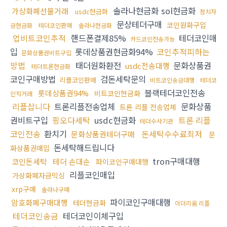
솔라나현금화 sol현금화
가상화폐선물거래
usdc현금화
정치자
문상테더구매
코인원화구입
금현금화
테더코인판매
솔라나현금화
업비트코인추적
핸드폰결제85%
테더코인매
카드코인전송가능
입
롯데상품권현금화94%
코인추적피하는
문화상품권비트구입
방법
태더원화환전
문화상품권
usdc전송대행
테더트론현금화
코인구매방법
검돈세탁문의
리플코인판매
비트코인송금대행
테더코
블랙테더코인전송
롯데상품권94%
비트코인현금화
인직거래
리플삽니다
트론리플전송업체
문화상품
트론 리플 전송업체
권비트구입
핑오다세탁
usdc현금화
트론 리플
테더수사기관
코인전송
환치기
돈세탁수수료최저
문화상품권테더구매
문
돈세탁해드립니다
화상품권매입
tron구매대행
코인돈세탁
테더 손대손
파이코인구매대행
리플코인매입
가상화폐자금믹싱
xrp구매
솔라나구매
파이코인구매대행
암호화폐구매대행
테더현금화
이더리움 리플
테더코인송금
테더코인이체구입