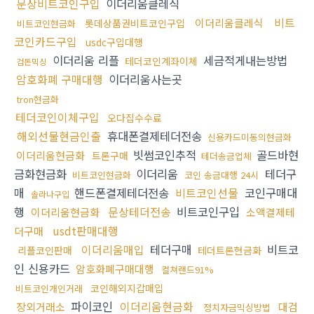
문상비트코인구입
이더리움클레식
비트
이더리움클레식
롯데상품권비트코인구입
비트코인현금화
코인카드구입
usdc구입대행
이더리움 리플
세금적게내는방법
테더코인계좌이체
검돈믹싱
암호화폐 구매대행
이더리움사는곳
tron현금화
테더코인이체구입
오다집수수료
해외선물현금인출
휴대폰결제테더전송
신용카드미동의현금화
빗썸코인추적
골드바현
이더리움현금화
트론구매
테더송금업체
금화현금화
이더리움
테더구
비트코인현금화
코인 송금대행 24시
매
핸드폰결제테더전송
비트코인선물
코인구매대
솔라나구입
행
문상테더전송
비트코인구입
이더리움현금화
소액결제테
usdt판매대행
더구매
이더리움매입
테더구매
비트코
리플코인판매
테더트론현금화
인 신용카드
암호화폐구매대행
컬쳐랜드91%
코인해외지갑매입
비트코인개인거래
파이코인
이더리움현금화
장외거래소
대검
정치자금믹싱방법