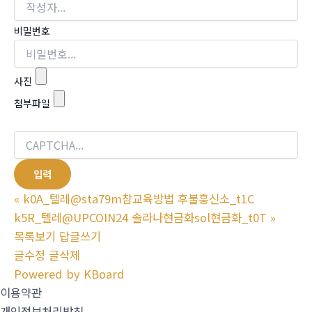
비밀번호
사진
첨부파일
«
k0A_텔레@sta79m참교육방법 후불흥신소_t1C
k5R_텔레@UPCOIN24 솔라나현금화sol현금화_t0T
»
목록보기
답글쓰기
글수정
글삭제
Powered by KBoard
이용약관
개인정보처리방침