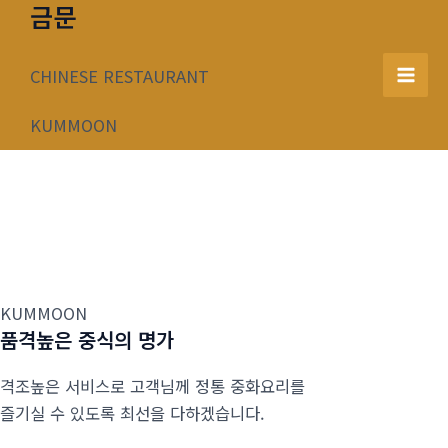
금문
콘
텐
츠
CHINESE RESTAURANT
Mai
로
건
KUMMOON
Men
너
뛰
기
KUMMOON
품격높은 중식의 명가
격조높은 서비스로 고객님께 정통 중화요리를
즐기실 수 있도록 최선을 다하겠습니다.