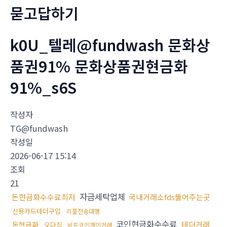
묻고답하기
k0U_텔레@fundwash 문화상
품권91% 문화상품권현금화
91%_s6S
작성자
TG@fundwash
작성일
2026-06-17 15:14
조회
21
자금세탁업체
돈현금화수수료최저
국내거래소fds뚫어주는곳
신용카드테더구입
리플전송대행
코인현금화수수료
테더거래
돈현금화
오다집
비트코인개인거래