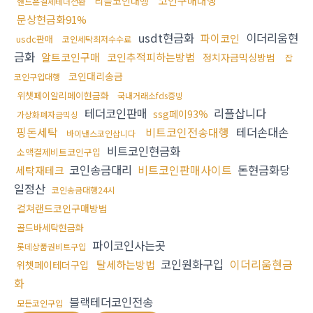
코인구매대행
리플코인대행
핸드폰결제테더전환
문상현금화91%
usdt현금화
이더리움현
파이코인
usdc판매
코인세탁최저수수료
금화
알트코인구매
코인추적피하는방법
정치자금믹싱방법
잡
코인대리송금
코인구입대행
위챗페이알리페이현금화
국내거래소fds증빙
테더코인판매
리플삽니다
ssg페이93%
가상화폐자금믹싱
핑돈세탁
비트코인전송대행
테더손대손
바이낸스코인삽니다
비트코인현금화
소액결제비트코인구입
코인송금대리
비트코인판매사이트
돈현금화당
세탁재테크
일정산
코인송금대행24시
컬쳐랜드코인구매방법
골드바세탁현금화
파이코인사는곳
롯데상품권비트구입
코인원화구입
이더리움현금
탈세하는방법
위쳇페이테더구입
화
블랙테더코인전송
모든코인구입