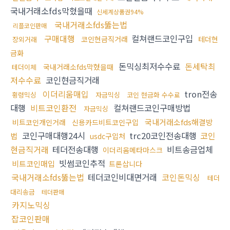
국내거래소fds막혔을때
신세계상품권94%
국내거래소fds뚫는법
리플코인판매
구매대행
컬쳐랜드코인구입
코인현금직거래
테더현
장외거래
금화
돈믹싱최저수수료
돈세탁최
국내거래소fds막혔을때
테더이체
저수수료
코인현금직거래
이더리움매입
tron전송
횡령믹싱
자금믹싱
코인 현금화 수수료
대행
비트코인환전
컬쳐랜드코인구매방법
자금믹싱
국내거래소fds해결방
비트코인개인거래
신용카드비트코인구입
코인구매대행24시
trc20코인전송대행
코인
법
usdc구입처
현금직거래
테더전송대행
비트송금업체
이더리움메타마스크
빗썸코인추적
비트코인매입
트론삽니다
국내거래소fds뚫는법
테더코인비대면거래
코인돈믹싱
테더
대리송금
테더판매
카지노믹싱
잡코인판매