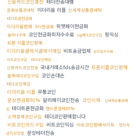
신용카드코인충전
테더전송대행
이더리움 리플
신세계상품권세탁
문화상품권세탁
테더트론현금화
위챗페이현금화
이더리움판매
btc현금화
코인현금화최저수수료
핑믹싱
솔라나구매
ssg페이코인구입
트론 리플코인판매
이더리움클레식클레식매입
비트송금업체
오다집수수료
비트코인구입
테더코인매입
국내거래소fds송금시간
트론리플코인판매
신용카드코인전송
코인손대손
블랙테더코인구입
테더코인매입
이더리움 리플
무통코인
문상현금화91%
알리페이코인전송
코인이체
신세계상품권매
테더트론현금화
핸드폰결제85%
입
테더코인판매합니다
소액결제코인구입
비트코인카드구입
비트코인믹싱
비트코인판매사이트
정치자
문상테더전송
금믹싱방법