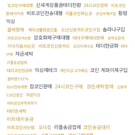
신세계상품권테더전환
24시코인업체
밈코인구매대행
비트코인
비트코인전송대행
횡령
리플코인파는곳
판매사이트
코인이체구입
믹싱
솔라나구입
블테판매
도난신용카드코인구입
해외선물현금인출
암호화폐구매대행
테더구매테더판매
비트코인사는법
돈믹싱문의
테더현금화
이더리움사는곳
비트코인신용카드
코인이체구입
테더
자금세탁
구매
리플송금업체
믹싱재테크
코인 계좌이체구입
테더코인현금화
개인지갑 고가매입
컬쳐랜드91%
잡코인판매
24시코인구매
검돈세탁업체
tron전송대행
신용카
자금믹싱
드코인충전
테더코인추척피하기
테더돈세탁
비트대리송금
리플송금업체
코인송금대리
오다집
비트코인사는법