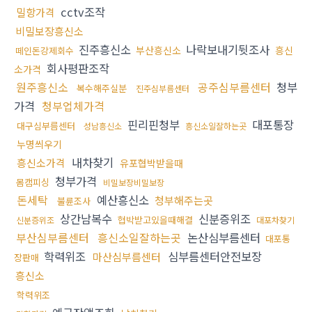
cctv조작
밀항가격
비밀보장흥신소
진주흥신소
나락보내기뒷조사
부산흥신소
흥신
떼인돈강제회수
회사평판조작
소가격
원주흥신소
공주심부름센터
청부
복수해주실분
진주심부름센터
가격
청부업체가격
핀리핀청부
대포통장
대구심부름센터
성남흥신소
흥신소일잘하는곳
누명씌우기
내차찾기
흥신소가격
유포협박받을때
청부가격
몸캠피싱
비밀보장비밀보장
돈세탁
예산흥신소
청부해주는곳
불륜조사
상간남복수
신분증위조
협박받고있을때해결
신분증위조
대포차찾기
부산심부름센터
흥신소일잘하는곳
논산심부름센터
대포통
학력위조
심부름센터안전보장
마산심부름센터
장판매
흥신소
학력위조