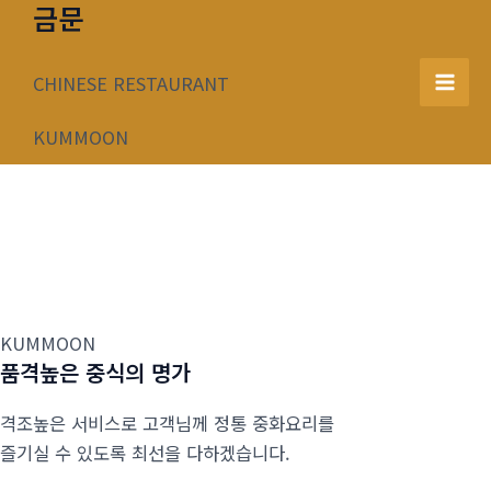
금문
콘
텐
츠
CHINESE RESTAURANT
Mai
로
건
KUMMOON
Men
너
뛰
기
KUMMOON
품격높은 중식의 명가
격조높은 서비스로 고객님께 정통 중화요리를
즐기실 수 있도록 최선을 다하겠습니다.