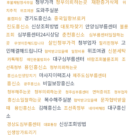
청부가격
청부의뢰하는곳
재판증거삭제
위
후불제탐정사무실
도와주실분
치추적
위조여권
경기도흥신소
중국밀항브로커
몸캠피싱
진도흥신소
신상조회방법
대포차찾기
안양심부름센터
불륜
심부름센터24시상담
춘천흥신소
조회
심부름센터일잘하는
살인청부가격
청부업자
고
곳
필리핀청부
무엇이든해드립니다
민해결해드립니다
위조여권
신분세탁
협박받고있을때
밀항비용
대구심부름센터
카톡해킹
바람조회불륜조회
조
떼인돈불법회수
용인흥신소
선족청부
청부의뢰하는곳
마사지이력조사
제주도심부름센터
흥신소인생망치기
흥신소
비밀보장흥신소
광주흥신소
청부해주는곳
청부의뢰하는곳
면허증위조
청주심부름센터
청부업자
복수해주실분
흥신소일잘하는곳
문자협박받을
협박받고있을때
김해흥신소
대구흥신
때
용인흥신소
조선족청부
네이버해킹
소
신상조회방법
경상도심부름센터
대포통장
인생망가트리기