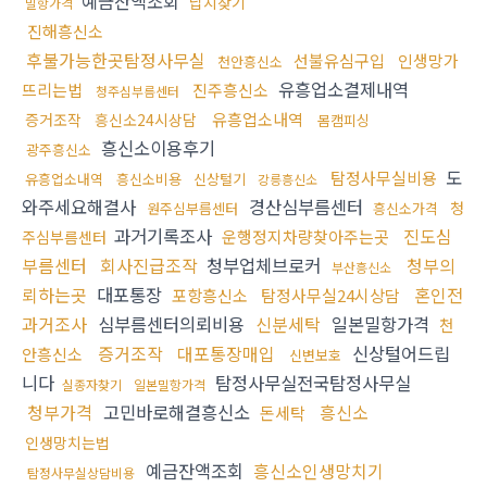
예금잔액조회
납치찾기
밀항가격
진해흥신소
후불가능한곳탐정사무실
선불유심구입
인생망가
천안흥신소
유흥업소결제내역
뜨리는법
진주흥신소
청주심부름센터
유흥업소내역
증거조작
흥신소24시상담
몸캠피싱
흥신소이용후기
광주흥신소
도
탐정사무실비용
유흥업소내역
흥신소비용
신상털기
강릉흥신소
와주세요해결사
경산심부름센터
청
원주심부름센터
흥신소가격
과거기록조사
진도심
운행정지차량찾아주는곳
주심부름센터
부름센터
회사진급조작
청부업체브로커
청부의
부산흥신소
뢰하는곳
대포통장
혼인전
포항흥신소
탐정사무실24시상담
과거조사
심부름센터의뢰비용
신분세탁
일본밀항가격
천
증거조작
대포통장매입
신상털어드립
안흥신소
신변보호
니다
탐정사무실전국탐정사무실
실종자찾기
일본밀항가격
청부가격
고민바로해결흥신소
흥신소
돈세탁
인생망치는법
예금잔액조회
흥신소인생망치기
탐정사무실상담비용