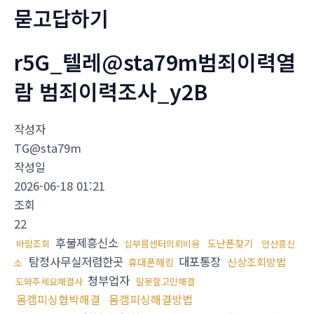
묻고답하기
r5G_텔레@sta79m범죄이력열
람 범죄이력조사_y2B
작성자
TG@sta79m
작성일
2026-06-18 01:21
조회
22
후불제흥신소
도난폰찾기
바람조회
심부름센터의뢰비용
안산흥신
탐정사무실저렴한곳
대포통장
신상조회방법
휴대폰해킹
소
청부업자
도와주세요해결사
말못할고민해결
몸캠피싱협박해결
몸캠피싱해결방법