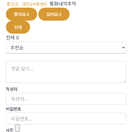
통화내역추적
흥신소
대전심부름센터
좋아요
0
싫어요
0
인쇄
전체
0
작성자
비밀번호
사진