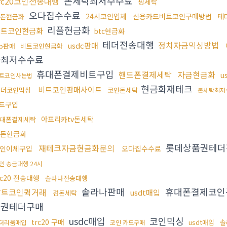
돈세탁최저수수료
rc20코인전송대행
핑세탁
오다집수수료
24시코인업체
신용카드비트코인구매방법
테
돈현금화
리플현금화
비트코인현금화
btc현금화
테더전송대행
정치자금믹싱방법
usdc판매
rp판매
비트코인현금화
화최저수수료
휴대폰결제비트구입
핸드폰결제세탁
자금현금화
u
트코인사는법
현금화재테크
비트코인판매사이트
테더코인믹싱
코인돈세탁
돈세탁최저
드구입
아프리카tv돈세탁
대폰결제세탁
돈현금화
롯데상품권테
재테크자금현금화문의
인이체구입
오다집수수료
인 송금대행 24시
rc20 전송대행
솔라나전송대행
솔라나판매
휴대폰결제코인
알트코인퀵거래
usdt매입
검돈세탁
품권테더구매
usdc매입
코인믹싱
trc20 구매
usdt매입
솔
더리움매입
코인 카드구매