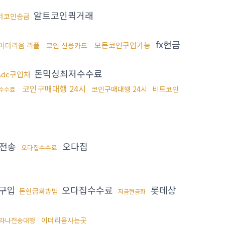
알트코인퀵거래
더코인송금
fx현금
모든코인구입가능
이더리움 리플
코인 신용카드
돈믹싱최저수수료
sdc구입처
코인구매대행 24시
코인구매대행 24시
비트코인
수수료
더전송
오다집
오다집수수료
구입
오다집수수료
롯데상
돈현금화방법
자금현금화
이더리움사는곳
라나전송대행