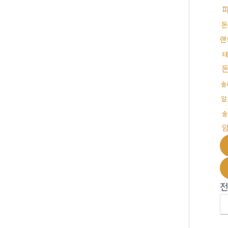
돈
랜
솔
알
솔