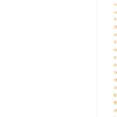
t
u
국
테
문
코
t
코
핑
롯