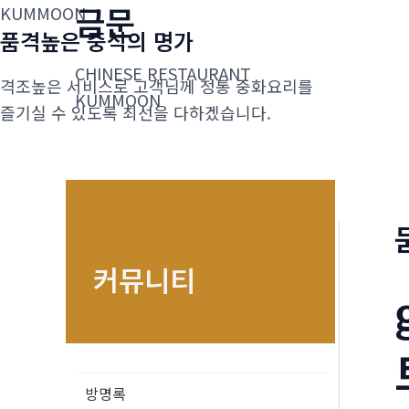
금문
콘
KUMMOON
품격높은 중식의 명가
텐
츠
CHINESE RESTAURANT
격조높은 서비스로 고객님께 정통 중화요리를
로
KUMMOON
즐기실 수 있도록 최선을 다하겠습니다.
건
너
뛰
기
커뮤니티
방명록