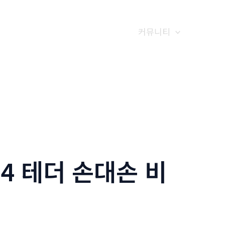
갤러리
전화예약
금문소식
커뮤니티
24 테더 손대손 비