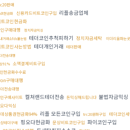
rc20판매
리플송금업체
신용카드비트코인구입
sdt현금화
비트코인현금화
코인구매대행
정치자금믹싱
테더코인추척피하기
정치자금세탁
이더리움파는
내거래소fds뚫는법
테더개인거래
비트코인사는방법
테더판매
더전송대행
소액결제비트구입
상91%
인현금화수수료
ron구매대행
테더전송대행
컬쳐랜드테더전송
불법자금믹싱
인구매사이트
돈믹싱해드립니다
오다믹싱
리플 모든코인구입
데상품권현금화94%
테더코인세
trc20원화구입
핑오다현금화
파이코인구입
문상비트코인구입
문상테더구매