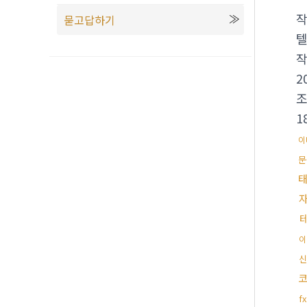
묻고답하기
텔
2
1
이
문
이
신
f