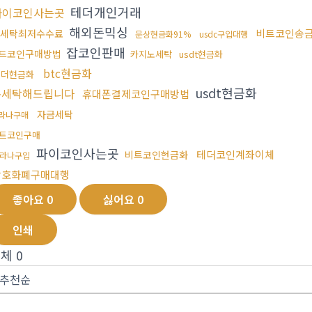
테더개인거래
파이코인사는곳
해외돈믹싱
비트코인송
세탁최저수수료
문상현금화91%
usdc구입대행
잡코인판매
드코인구매방법
카지노세탁
usdt현금화
btc현금화
테더현금화
usdt현금화
돈세탁해드립니다
휴대폰결제코인구매방법
자금세탁
라나구매
트코인구매
파이코인사는곳
테더코인계좌이체
비트코인현금화
라나구입
암호화폐구매대행
좋아요
0
싫어요
0
인쇄
전체
0