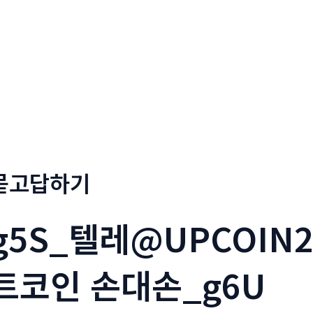
회사소개
메뉴소개
금문
묻고답하기
g5S_텔레@UPCOIN
트코인 손대손_g6U