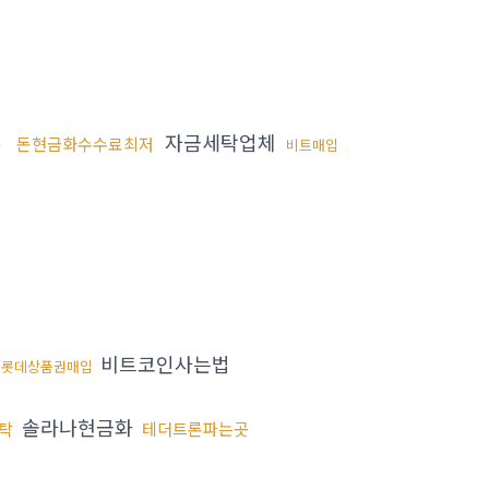
자금세탁업체
돈현금화수수료최저
곳
비트매입
비트코인사는법
롯데상품권매입
솔라나현금화
탁
테더트론파는곳