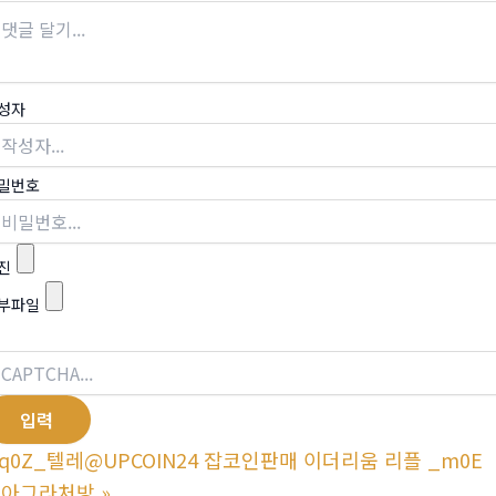
성자
밀번호
진
부파일
q0Z_텔레@UPCOIN24 잡코인판매 이더리움 리플 _m0E
비아그라처방
»