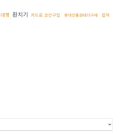
환치기
금대행
카드로 코인구입
컬쳐
롯데상품권테더구매