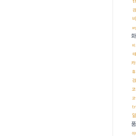
t
검
x
비
카
휴
검
코
코
t
이