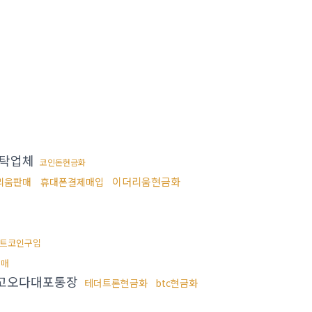
탁업체
코인돈현금화
이더리움현금화
리움판매
휴대폰결제매입
트코인구입
구매
고오다대포통장
테더트론현금화
btc현금화