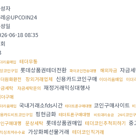
작성자
레@UPCOIN24
작성일
026-06-18 08:35
조회
8
테더무통
더리움매입
롯데상품권테더전환
자금세
해외자금
상코인구입
파이코인전송대행
신용카드코인구매
장외거래업체
태더원화환전
이더리움매입
이더
재정거래믹싱대행사
자금세탁
자금세탁문의
테더구매
국내거래소fds시간
코인구매사이트
비
더리움매입
테더트론구매대행
핑현금화
테더트론구매대행
용카드비트코인구입
24시코인
비트대리송금
롯데상품권매입
중
문상세탁
테더코인추척피하기
코인구매대행
가상화폐선물거래
테더코인직거래
x믹싱최저수수료