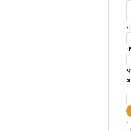
작
비
사
첨
«