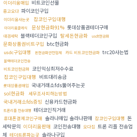
비트코인선물
이더리움매입
파이코인구입
중고오다
잡코인구입대행
이더리움사는곳
문상현금화91%
롯데상품권테더구매
이더리움클레식
블랙테더코인구입
탈세돈현금화
대검세탁
usdt현금화
문화상품권비트구입
btc현금화
trc20사는법
usdc구입대행
카드 비트코인현금화
돈현금화안전업체
블랙테더코인전송
코인믹싱최저수수료
비트코인현금화
잡코인구입대행
비트대리송금
국내거래소fds뚫어주는곳
롯데상품권매입
sol현금화
세무조사피하는방법
국내거래소fds증빙
신용카드현금화
테더코인직거래
트론리플 전송대행
솔라나매입 솔라나판매
돈
휴대폰결제코인구매
잡코인구입대행
세탁문의
이더리움판매
코인전송대행
트론 리플 전송업
오다집
체
솔라나구입
테더트론파는곳