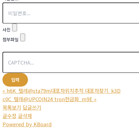
사진
첨부파일
«
h6K_텔레@sta79m대포차위치추적 대포차찾기_k3D
c0C_텔레@UPCOIN24 tron현금화_m9E
»
목록보기
답글쓰기
글수정
글삭제
Powered by KBoard