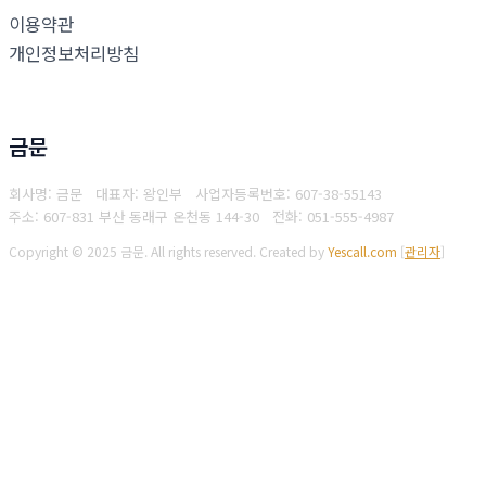
이용약관
개인정보처리방침
금문
회사명: 금문 대표자: 왕인부
사업자등록번호: 607-38-55143
주소: 607-831 부산 동래구 온천동 144-30
전화: 051-555-4987
Copyright © 2025 금문. All rights reserved.
Created by
Yescall.com
[
관리자
]