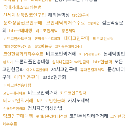
국내거래소fds깨는법
신세계상품권코인구입
해외돈믹싱
trc20구매
문화상품권코인구매
코인세탁최저수수료
검돈믹싱문
xrp매입
의
btc구매대행
비트코인세탁
핑돈세탁
테더코인판매
비트코인카드구매
비트코인세탁
돈믹싱수수료최저
btc파는곳
해외선물현금인출
코인송금대행 24시
비트코인퀵거래
돈세탁방법
코인현금화최저수수료
이더리움현금화
트론리플전송대행
모든
btc현금화
솔라나현금화 sol현금화
환치기
코인현금화
24시코인구매
문상테더
휴대폰결제세탁
이더리움현금화
구매
이더리움판매
usdc현금화
파이코인전송대행
비트코인퀵거래
카드코인구입처
코인구매사이트
테더코인직거래
카지노세탁
비트코인현금화
정치자금믹싱방법
신용카드현금화
밈코인구매대행
코인돈세탁테더거래
코인현금
롯데상품권테더전환
화수수료