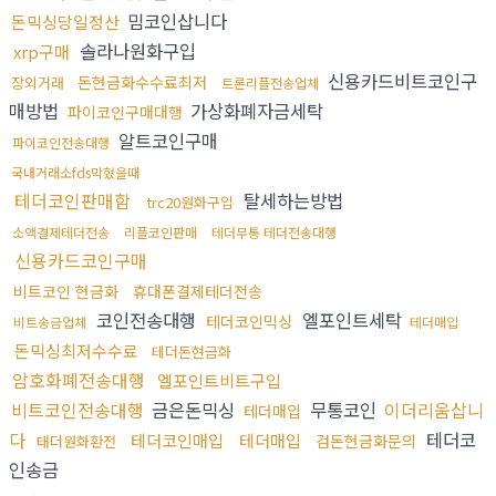
밈코인삽니다
돈믹싱당일정산
솔라나원화구입
xrp구매
신용카드비트코인구
돈현금화수수료최저
장외거래
트론리플전송업체
매방법
가상화폐자금세탁
파이코인구매대행
알트코인구매
파이코인전송대행
국내거래소fds막혔을때
테더코인판매함
탈세하는방법
trc20원화구입
소액결제테더전송
리플코인판매
테더무통 테더전송대행
신용카드코인구매
비트코인 현금화
휴대폰결제테더전송
코인전송대행
엘포인트세탁
테더코인믹싱
비트송금업체
테더매입
돈믹싱최저수수료
테더돈현금화
암호화폐전송대행
엘포인트비트구입
비트코인전송대행
금은돈믹싱
무통코인
이더리움삽니
테더매입
다
테더코
테더코인매입
테더매입
검돈현금화문의
태더원화환전
인송금