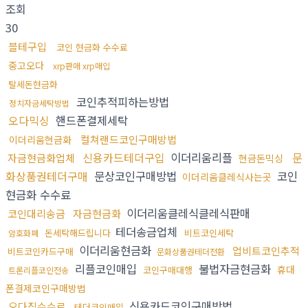
조회
30
블테구입
코인 현금화 수수료
중고오다
xrp판매 xrp매입
탈세돈현금화
코인추적피하는방법
정치자금세탁방법
오다믹싱
핸드폰결제세탁
컬쳐랜드코인구매방법
이더리움현금화
신용카드테더구입
이더리움리플
문
자금현금화업체
현금돈믹싱
화상품권테더구매
문상코인구매방법
코인
이더리움클레식사는곳
현금화 수수료
이더리움클레식클레식판매
코인대리송금
자금현금화
테더송금업체
돈세탁해드립니다
비트코인세탁
암호화폐
이더리움현금화
업비트코인추적
비트코인카드구매
문화상품권테더전환
리플코인매입
불법자금현금화
휴대
코인구매대행
트론리플코인전송
폰결제코인구매방법
신용카드코인구매방법
오다집수수료
테더코인매입